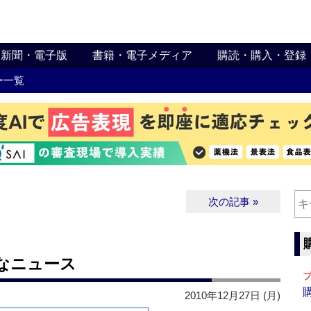
新聞・電子版
書籍・電子メディア
購読・購入・登録
ー一覧
次の記事 »
主なニュース
2010年12月27日 (月)