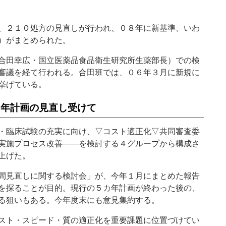
、２１０処方の見直しが行われ、０８年に新基準、いわ
）がまとめられた。
合田幸広・国立医薬品食品衛生研究所生薬部長）での検
審議を経て行われる。合田班では、０６年３月に新規に
挙げている。
カ年計画の見直し受けて
・臨床試験の充実に向け、▽コスト適正化▽共同審査委
実施プロセス改善――を検討する４グループから構成さ
上げた。
間見直しに関する検討会」が、今年１月にまとめた報告
を探ることが目的。現行の５カ年計画が終わった後の、
る狙いもある。今年度末にも意見集約する。
スト・スピード・質の適正化を重要課題に位置づけてい