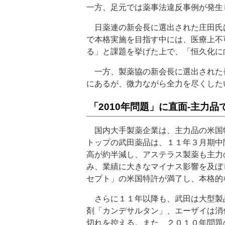
一方、足元では薬事法違反事例が発生
日薬連の新会長に選出された庄田氏
で本格実施を目指す中には、医療上不
る」と課題を挙げた上で、「恒久化に
一方、製薬協の新会長に選出された
にあるが、微力ながら全力を尽くした
「2010年問題」に直面‐主力
国内大手製薬企業は、主力品の米国
トップの武田薬品は、１１年３月期中
高が約半減し、アステラス製薬も主力
み、業績に大きなマイナス影響を及ぼ
セプト」の米国特許が満了し、本格的
さらに１１年以降も、武田は大型製
剤「カンデサルタン」、エーザイは消
切れを控える。また、２０１０年問題