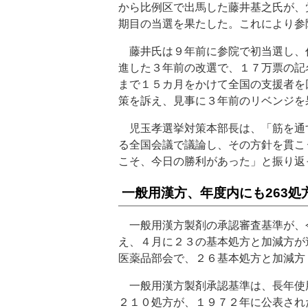
から比例区で出馬した藤井基之氏が、
期目の当選を果たした。これにより参
藤井氏は９年前に参院で初当選し、
進した３年前の改選で、１７万票の記
まで１５カ月をかけて全国の支援者を
策を訴え、見事に３年前のリベンジを
児玉孝選挙対策本部長は、「筋を通
る全国会議で議論し、その方針を貫こ
こそ、今日の勝利があった」と振り返
一般用漢方、年度内にも263処
一般用漢方製剤の承認審査基準が、
え、４月に２３の基本処方と加減方が
医薬品部会で、２６基本処方と加減方
一般用漢方製剤承認基準は、長年使
２１０処方が、１９７２年に公表され