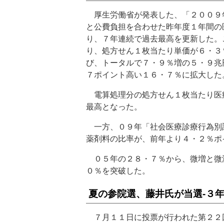
厚生労働省が発表した、「２００９
と公費負担を合わせた昨年度１年間の
り、７年連続で過去最高を更新した。
り、処方せん１枚当たり単価が６・３
び、トータルで７・９％増の５・９兆
７ポイント高い１６・７％に拡大した
電算処理分の処方せん１枚当たり医
最高となった。
一方、０９年「社会医療診療行為別
薬剤料の比率が、前年より４・２％ポ
０５年の２８・７％から、微増と微
０％を突破した。
夏の参院選、藤井氏が当選‐３
７月１１日に投票が行われた第２２