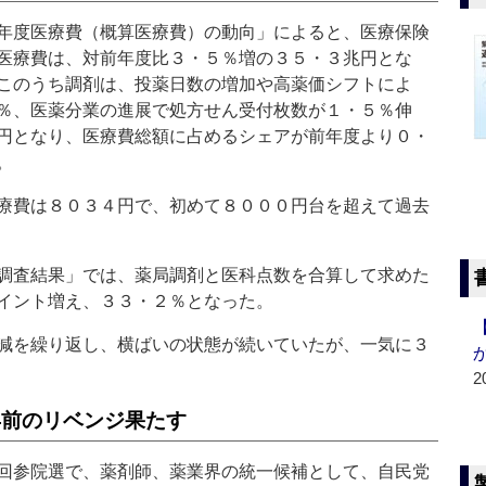
年度医療費（概算医療費）の動向」によると、医療保険
医療費は、対前年度比３・５％増の３５・３兆円とな
このうち調剤は、投薬日数の増加や高薬価シフトによ
％、医薬分業の進展で処方せん受付枚数が１・５％伸
円となり、医療費総額に占めるシェアが前年度より０・
。
療費は８０３４円で、初めて８０００円台を超えて過去
調査結果」では、薬局調剤と医科点数を合算して求めた
イント増え、３３・２％となった。
減を繰り返し、横ばいの状態が続いていたが、一気に３
2
年前のリベンジ果たす
回参院選で、薬剤師、薬業界の統一候補として、自民党