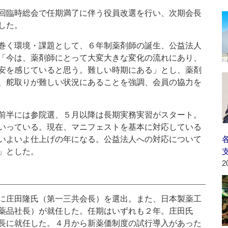
回臨時総会で任期満了に伴う役員改選を行い、次期会長
した。
巻く環境・課題として、６年制薬剤師の誕生、公益法人
「今は、薬剤師にとって大変大きな変化の流れにあり、
安を感じていると思う。難しい時期にある」とし、薬剤
、舵取りが難しい状況にあることを強調、会員の協力を
前半には参院選、５月以降は長期実務実習がスタート。
いっている。現在、マニフェストを基本に対応している
いよいよ仕上げの年になる。公益法人への対応について
」とした。
2
に庄田隆氏（第一三共会長）を選出。また、日本製薬工
薬品社長）が就任した。任期はいずれも２年。庄田氏
長に就任した。４月から新薬価制度の試行導入があった