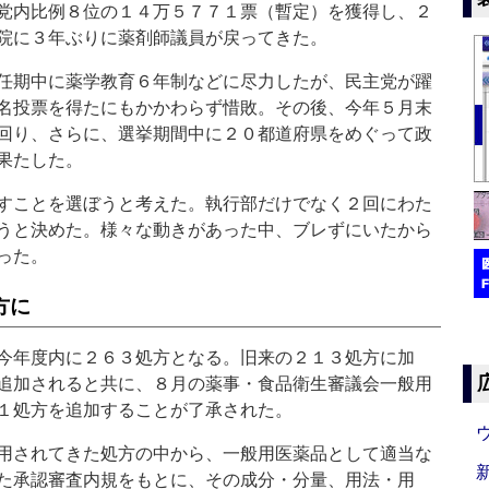
党内比例８位の１４万５７７１票（暫定）を獲得し、２
院に３年ぶりに薬剤師議員が戻ってきた。
任期中に薬学教育６年制などに尽力したが、民主党が躍
名投票を得たにもかかわらず惜敗。その後、今年５月末
回り、さらに、選挙期間中に２０都道府県をめぐって政
果たした。
すことを選ぼうと考えた。執行部だけでなく２回にわた
うと決めた。様々な動きがあった中、ブレずにいたから
った。
方に
今年度内に２６３処方となる。旧来の２１３処方に加
追加されると共に、８月の薬事・食品衛生審議会一般用
１処方を追加することが了承された。
用されてきた処方の中から、一般用医薬品として適当な
た承認審査内規をもとに、その成分・分量、用法・用