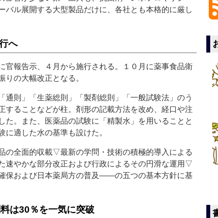
ーバル展開する大型製品だけに、各社とも本格的に厳し
行へ
に官報告示、４月から施行される。１０月に薬事食品衛
振りの大幅改正となる。
「通則」「生薬総則」「製剤総則」「一般試験法」のう
正することなどが柱。剤形の記載方法を改め、経口や注
した。また、医薬品の試験に「精製水」を用いることと
験に適した水の基準も設けた。
品の全面的収載▽最新の学問・技術の積極的導入による
た速やかな部分改正および行政によるその円滑な運用▽
確保および日本薬局方の普及――の五つの基本方針に基
料は30％を一気に突破