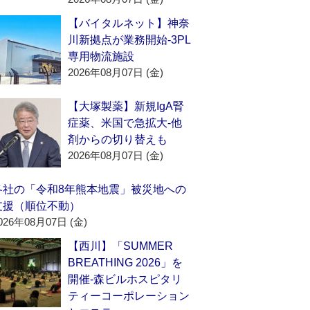
【バイタルネット】神奈
川新拠点が業務開始‐3PL
専用物流施設
2026年08月07日 (金)
【大塚製薬】新規IgA腎
症薬、米国で急拡大‐他
剤からの切り替えも
2026年08月07日 (金)
各社の「令和8年熊本地震」被災地への
支援（順位不動）
026年08月07日 (金)
【西川】「SUMMER
BREATHING 2026」を
開催‐森ビルホスピタリ
ティーコーポレーション