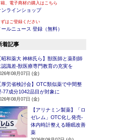
書籍、電子商材の購入はこちら
オンラインショップ
まずはご登録ください
メールニュース 登録（無料）
新着記事
【昭和薬大 神林氏ら】獣医師と薬剤師
に認識差‐獣医療専門教育の充実を
026年08月07日 (金)
【厚労省検討会】OTC類似薬で中間整
理‐77成分1042品目が対象に
026年08月07日 (金)
【アリナミン製薬】「ロ
ゼレム」OTC化し発売‐
体内時計整える睡眠改善
薬
2026年08月07日 (金)