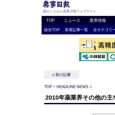
薬のことなら薬事日報ウェブサイト
TOP
ニュース
業界情報
総合TOP
新着記事一覧
全カテゴリ
« 前の記事
TOP
>
HEADLINE NEWS
∨
2010年薬業界その他の