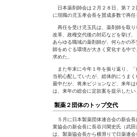
日本薬剤師会は２月２８日、第７２
に現職の児玉孝会長を賛成多数で再任
再任を受け児玉氏は、薬剤師を取り
改革、政権交代後の対応などを挙げ、
あらゆる職域の薬剤師が、何らかの不
師をめぐる環境が大きく変化する中で
求めた。
また年末に今年１年を振り返り、「
当初心配していたが、総体的にうまく
最中だが、将来ビジョンなど、来年は
は、来年の総会に定款案を提示したい
製薬２団体のトップ交代
５月に日本製薬団体連合会の新会長
業協会の新会長に長谷川閑史氏（武田
は、製薬協会長から横滑りで日薬連会