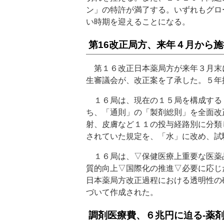
ン」の特許が満了する。いずれもグロ
い時期を迎えることになる。
第16改正局方、来年４月から施
第１６改正日本薬局方が来年３月末
生審議会が、改正案を了承した。５年
１６局は、現在の１５局を構成する
ち、「通則」の「製剤総則」を全面改
射、皮膚など１１の投与経路別に分類
されていた規定を、「水」に改め、試
１６局は、▽保健医療上重要な医薬
質的向上▽国際化の推進▽必要に応じ
日本薬局方改正過程における透明性の
づいて作成された。
調剤医療費、６兆円に迫る‐薬剤