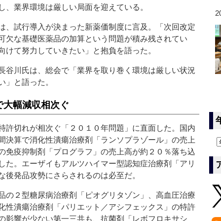
し、業界環境は厳しい局面を迎えている。
2
は、試行導入が決まった新薬価制度に言及。「次回改定
可欠な基礎医薬品の加算という問題が積み残されてい
向けて努力していきたい」と抱負を語った。
長谷川氏は、総会で「業界を取り巻く環境は厳しい状況
い」と語った。
品で大幅減収相次ぐ
特許切れが相次ぐ「２０１０年問題」に直面した。国内
間決算で消化性潰瘍治療剤「ランソプラゾール」の売上
の免疫抑制剤「プログラフ」の売上高が約２０％落ち込
した。エーザイもアルツハイマー型認知症治療剤「アリ
な後発品攻勢にさらされるのは必至だ。
品の２型糖尿病治療剤「ピオグリタゾン」、高血圧治療
化性潰瘍治療剤「パリエット／アシフェックス」の特許
の影響が少ない第一三共も、抗菌剤「レボフロキサシ