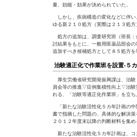
量、効能・効果が決められていた。
しかし、疾病構造の変化などに伴い
ゆる新２１０処方（実際は２１３処方
処方の追加は、調査研究班（班長：
討結果をもとに、一般用医薬品部会の
追加すべき候補処方として８５処方を
治験適正化で作業班を設置‐５
厚生労働省研究開発振興課は、治験
員会等の推進▽症例集積性向上▽治験
れる、「治験等適正化作業班」を立ち
「新たな治験活性化５カ年計画の中
書で指摘した問題の、具体的な解決策
２０１２年度末以降の判断材料を集め
新たな治験活性化５カ年計画は、コ