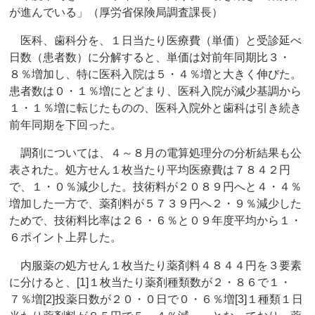
が進んでいる」（厚労省保険局調査課長）
医科、歯科分を、１日当たり医療費（単価）と受診延べ
日数（患者数）に分解すると、単価は対前年同期比３・
８％増加し、特に医科入院は５・４％増と大きく伸びた。
患者数は０・１％増にとどまり、医科入院が減少基調から
１・１％増に転じたものの、医科入院外と歯科は引き続き
前年同期を下回った。
調剤については、４～８月の電算処理分の分析結果も公
表された。処方せん１枚当たり平均医療費は７８４２円
で、１・０％減少した。技術料が２０８９円へと４・４％
増加した一方で、薬剤料が５７３９円へ２・９％減少した
ためで、技術料比率は２６・６％と０９年度平均から１・
６ポイント上昇した。
内服薬の処方せん１枚当たり薬剤料４８４４円を３要素
に分けると、[1]１枚当たり薬剤種類数が２・８６で１・
７％増[2]投薬日数が２０・０日で０・６％増[3]１種類１日