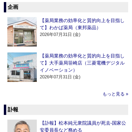
企画
【薬局業務の効率化と質的向上を目指し
て】わかば薬局（東邦薬品）
2026年07月31日 (金)
【薬局業務の効率化と質的向上を目指し
て】大手薬局笹崎店（三菱電機デジタル
イノベーション）
2026年07月31日 (金)
もっと見る »
訃報
【訃報】松本純元衆院議員が死去‐国家公
安委員長など務める