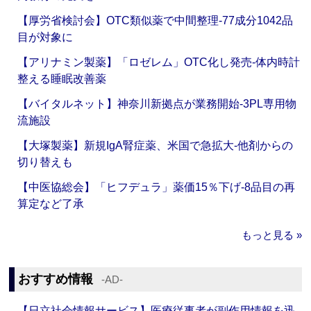
【厚労省検討会】OTC類似薬で中間整理‐77成分1042品
目が対象に
【アリナミン製薬】「ロゼレム」OTC化し発売‐体内時計
整える睡眠改善薬
【バイタルネット】神奈川新拠点が業務開始‐3PL専用物
流施設
【大塚製薬】新規IgA腎症薬、米国で急拡大‐他剤からの
切り替えも
【中医協総会】「ヒフデュラ」薬価15％下げ‐8品目の再
算定など了承
もっと見る »
おすすめ情報
‐AD‐
【日立社会情報サービス】医療従事者が副作用情報を迅