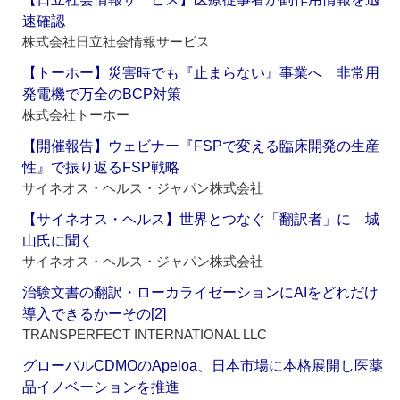
速確認
株式会社日立社会情報サービス
【トーホー】災害時でも『止まらない』事業へ 非常用
発電機で万全のBCP対策
株式会社トーホー
【開催報告】ウェビナー『FSPで変える臨床開発の生産
性』で振り返るFSP戦略
サイネオス・ヘルス・ジャパン株式会社
【サイネオス・ヘルス】世界とつなぐ「翻訳者」に 城
山氏に聞く
サイネオス・ヘルス・ジャパン株式会社
治験文書の翻訳・ローカライゼーションにAIをどれだけ
導入できるかーその[2]
TRANSPERFECT INTERNATIONAL LLC
グローバルCDMOのApeloa、日本市場に本格展開し医薬
品イノベーションを推進