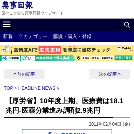
薬のことなら薬事日報ウェブサイト
新着
全カテゴリー
購読・購入・登録
« 前の記事
次の記事 »
TOP
>
HEADLINE NEWS
∨
【厚労省】10年度上期、医療費は18.1
兆円‐医薬分業進み調剤2.9兆円
2011年02月04日 (金)