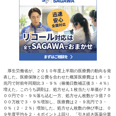
厚生労働省が、２０１０年度上半期の医療費の動向を発
表した。医療保険と公費を合わせた概算医療費は１８・１
兆円で対前年同期比３・９％（稼働日数補正後３・４％）
増えた。このうち調剤は、処方せん１枚当たり単価が７９
００円で０・９％落ち込む一方、処方せん枚数が３億７０
００万枚で３・９％増加し、医療費は２・９兆円で３・
０％（２・２％）増加した。処方せん枚数の伸び率は、０
９年度平均を２・４ポイント上回り、「引き続き医薬分業