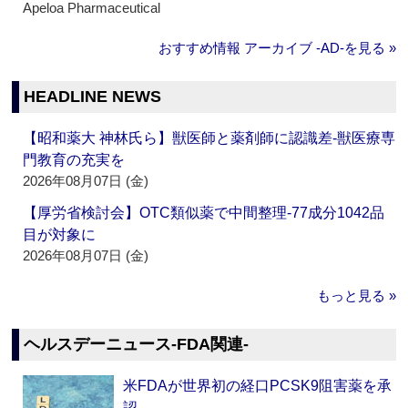
Apeloa Pharmaceutical
おすすめ情報 アーカイブ ‐AD‐を見る »
HEADLINE NEWS
【昭和薬大 神林氏ら】獣医師と薬剤師に認識差‐獣医療専
門教育の充実を
2026年08月07日 (金)
【厚労省検討会】OTC類似薬で中間整理‐77成分1042品
目が対象に
2026年08月07日 (金)
もっと見る »
ヘルスデーニュース‐FDA関連‐
米FDAが世界初の経口PCSK9阻害薬を承
認