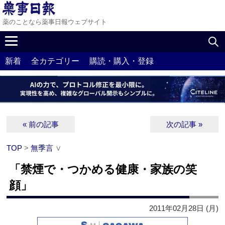
薬のことなら薬事日報ウェブサイト
新着
全カテゴリー
購読・購入・登録
« 前の記事
次の記事 »
TOP
>
無季言
∨
「禁煙で・つかめる健康・家族の笑
顔」
2011年02月28日 (月)