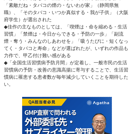
「素敵だね・タバコの煙の・ないわが家」（静岡県無
職）、「そのタバコ・いつか真似する・我が子供」（大阪
府学生）が選出された
◆佳作の主なものとしては、「喫煙は・命を縮める・生活
習慣」「禁煙は・今日からできる・予防の一歩」「副流
煙・奪う・みんなのしあわせを」「吸うたびに・短くなっ
てく・タバコと寿命」などが選ばれたが、いずれの作品も
力作で、甲乙付け難い感がある
◆「全国生活習慣病予防月間」が定着し、一般市民の生活
習慣病の予防・改善の意識高揚に寄与することで、生活習
慣病に罹患する患者数が毎年減少していくことを期待した
い。