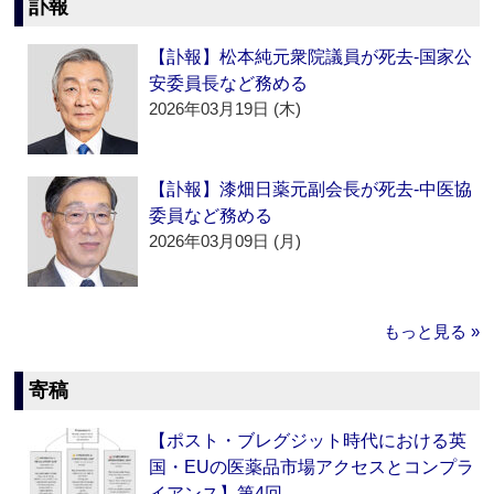
訃報
【訃報】松本純元衆院議員が死去‐国家公
安委員長など務める
2026年03月19日 (木)
【訃報】漆畑日薬元副会長が死去‐中医協
委員など務める
2026年03月09日 (月)
もっと見る »
寄稿
【ポスト・ブレグジット時代における英
国・EUの医薬品市場アクセスとコンプラ
イアンス】第4回…