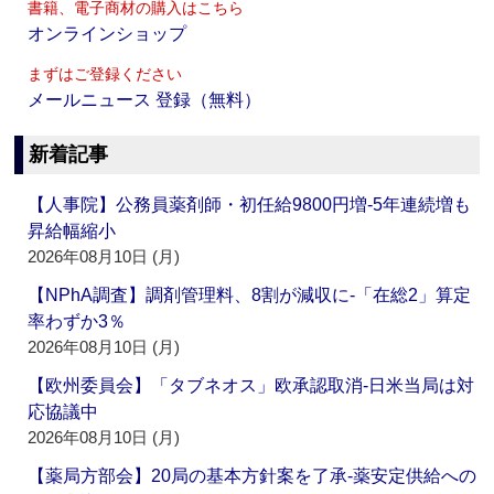
書籍、電子商材の購入はこちら
オンラインショップ
まずはご登録ください
メールニュース 登録（無料）
新着記事
【人事院】公務員薬剤師・初任給9800円増‐5年連続増も
昇給幅縮小
2026年08月10日 (月)
【NPhA調査】調剤管理料、8割が減収に‐「在総2」算定
率わずか3％
2026年08月10日 (月)
【欧州委員会】「タブネオス」欧承認取消‐日米当局は対
応協議中
2026年08月10日 (月)
【薬局方部会】20局の基本方針案を了承‐薬安定供給への