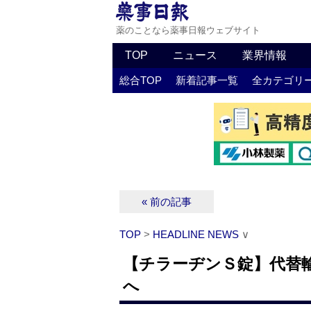
薬のことなら薬事日報ウェブサイト
TOP
ニュース
業界情報
総合TOP
新着記事一覧
全カテゴリ
« 前の記事
TOP
>
HEADLINE NEWS
∨
【チラーヂンＳ錠】代替
へ