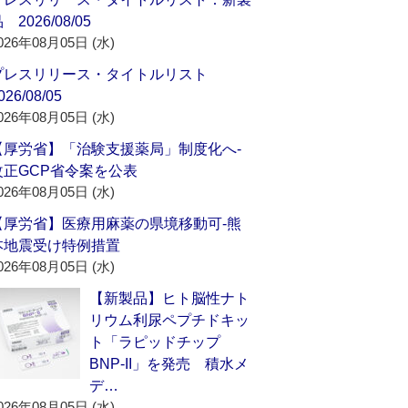
 2026/08/05
026年08月05日 (水)
プレスリリース・タイトルリスト
026/08/05
026年08月05日 (水)
【厚労省】「治験支援薬局」制度化へ‐
改正GCP省令案を公表
026年08月05日 (水)
【厚労省】医療用麻薬の県境移動可‐熊
本地震受け特例措置
026年08月05日 (水)
【新製品】ヒト脳性ナト
リウム利尿ペプチドキッ
ト「ラピッドチップ
BNP-II」を発売 積水メ
デ…
026年08月05日 (水)