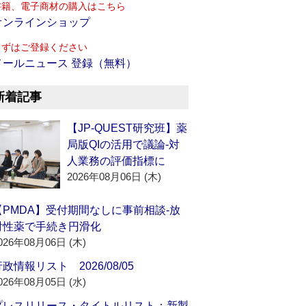
書籍、電子商材の購入はこちら
オンラインショップ
まずはご登録ください
メールニュース 登録（無料）
新着記事
【JP-QUEST研究班】薬
局版QIの活用で議論‐対
人業務の評価指標に
2026年08月06日 (木)
【PMDA】受付期間なしに事前相談‐放
射性薬で手続き円滑化
026年08月06日 (木)
政情報リスト 2026/08/05
026年08月05日 (水)
プレスリリース・タイトルリスト：新製