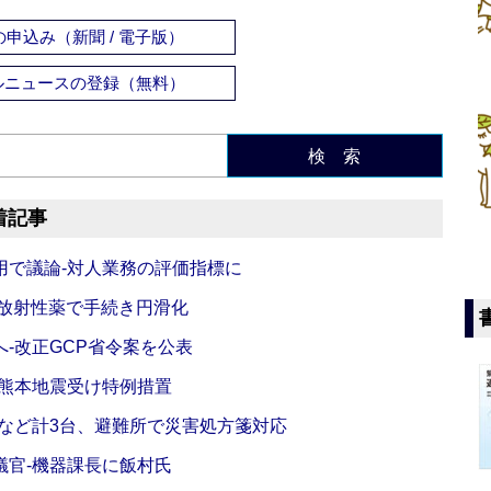
申込み（新聞 / 電子版）
ルニュースの登録（無料）
検 索
着記事
活用で議論‐対人業務の評価指標に
‐放射性薬で手続き円滑化
‐改正GCP省令案を公表
‐熊本地震受け特例措置
など計3台、避難所で災害処方箋対応
議官‐機器課長に飯村氏