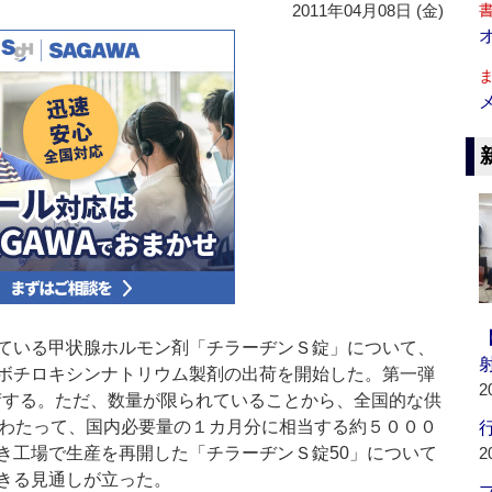
2011年04月08日 (金)
ている甲状腺ホルモン剤「チラーヂンＳ錠」について、
ボチロキシンナトリウム製剤の出荷を開始した。第一弾
2
出荷する。ただ、数量が限られていることから、全国的な供
にわたって、国内必要量の１カ月分に相当する約５０００
行
き工場で生産を再開した「チラーヂンＳ錠50」について
2
きる見通しが立った。