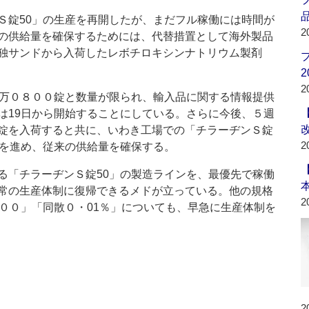
品
錠50」の生産を再開したが、まだフル稼働には時間が
2
の供給量を確保するためには、代替措置として海外製品
独サンドから入荷したレボチロキシンナトリウム製剤
2
2
万０８００錠と数量が限られ、輸入品に関する情報提供
は19日から開始することにしている。さらに今後、５週
錠を入荷すると共に、いわき工場での「チラーヂンＳ錠
2
産を進め、従来の供給量を確保する。
「チラーヂンＳ錠50」の製造ラインを、最優先で稼働
常の生産体制に復帰できるメドが立っている。他の規格
2
１００」「同散０・01％」についても、早急に生産体制を
2