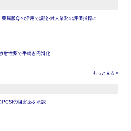
班】薬局版QIの活用で議論‐対人業務の評価指標に
‐放射性薬で手続き円滑化
もっと見る »
口PCSK9阻害薬を承認