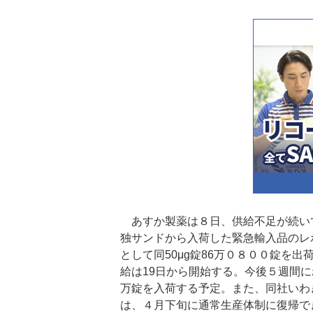
あすか製薬は８日、供給不足が続い
独サンドから入荷した緊急輸入品のレ
として同50μg錠86万０８００錠を
給は19日から開始する。今後５週間
万錠を入荷する予定。また、同社いわ
は、４月下旬に通常生産体制に復帰で