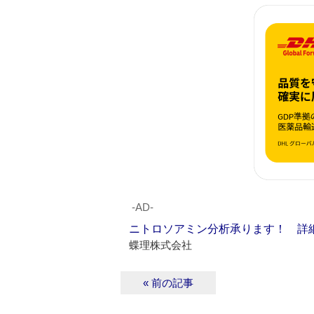
‐AD‐
ニトロソアミン分析承ります！ 詳
蝶理株式会社
« 前の記事