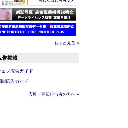
もっと見る »
広告掲載
ウェブ広告ガイド
新聞広告ガイド
広報・宣伝担当者の方へ »