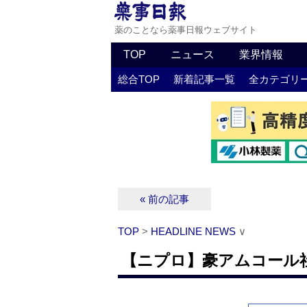
薬のことなら薬事日報ウェブサイト
TOP
ニュース
業界情報
総合TOP
新着記事一覧
全カテゴリ
« 前の記事
TOP
>
HEADLINE NEWS
∨
【ニプロ】豪アムコール