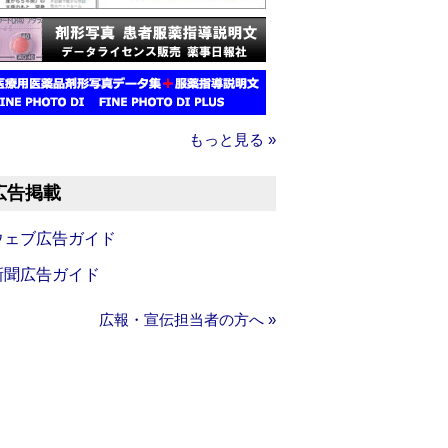
もっと見る »
広告掲載
ウェブ広告ガイド
新聞広告ガイド
広報・宣伝担当者の方へ »