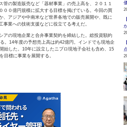
ス管の製造販売など「器材事業」の売上高を、２０１１
2
０００億円規模に拡大する目標を掲げている。今回の買
か、アジアや中南米など世界各地での販売展開や、既に
工事業への技術支援などに役立てる考えだ。
2
シアの現地企業と合弁事業契約を締結した。総投資額約
する。14年度の予想売上高は約42億円。インドでも現地企
開始した。10年に設立したニプロ現地子会社も含め、15
円を目標に事業を展開する。
2