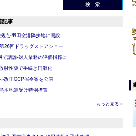
検 索
着記事
O拠点‐羽田空港隣接地に開設
‐第26回ドラッグストアショー
活用で議論‐対人業務の評価指標に
‐放射性薬で手続き円滑化
‐改正GCP省令案を公表
‐熊本地震受け特例措置
もっと見る »