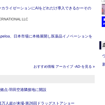
ーカライゼーションにAIをどれだけ導入できるかーその
ERNATIONAL LLC
Apeloa、日本市場に本格展開し医薬品イノベーションを
おすすめ情報 アーカイブ ‐AD‐を見る »
O拠点‐羽田空港隣接地に開設
11万人超が来場‐第26回ドラッグストアショー