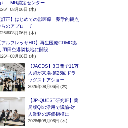
価〉 MR認定センター
026年08月06日 (木)
【訂正】はじめての獣医療 薬学的観点
からのアプローチ
026年08月06日 (木)
【アルフレッサHD】再生医療CDMO拠
点‐羽田空港隣接地に開設
026年08月06日 (木)
【JACDS】3日間で11万
人超が来場‐第26回ドラ
ッグストアショー
2026年08月06日 (木)
【JP-QUEST研究班】薬
局版QIの活用で議論‐対
人業務の評価指標に
2026年08月06日 (木)