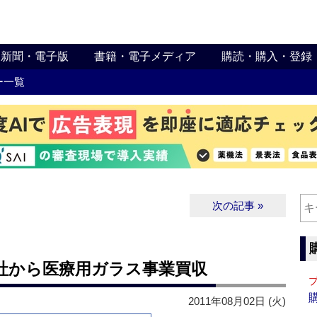
新聞・電子版
書籍・電子メディア
購読・購入・登録
ー一覧
次の記事 »
社から医療用ガラス事業買収
2011年08月02日 (火)