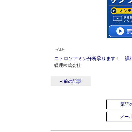
‐AD‐
ニトロソアミン分析承ります！ 詳
蝶理株式会社
« 前の記事
購読の
メー