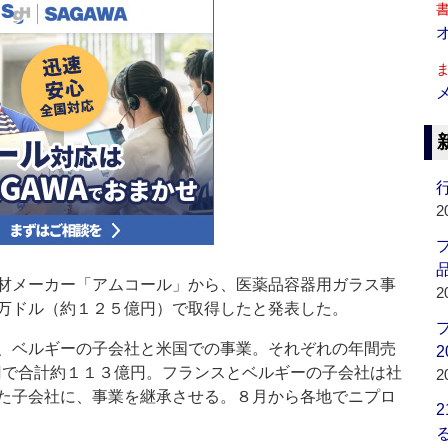
行
2
品
材メーカー「アムコール」から、医薬品容器用ガラス事
2
万ドル（約１２５億円）で取得したと発表した。
、ベルギーの子会社と米国での事業。それぞれの年間売
2
億円で合計約１１３億円。フランスとベルギーの子会社は社
2
た子会社に、事業を継承させる。８月から各地でニプロ