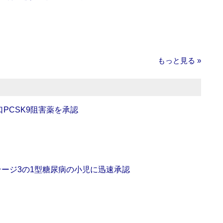
もっと見る »
口PCSK9阻害薬を承認
をステージ3の1型糖尿病の小児に迅速承認