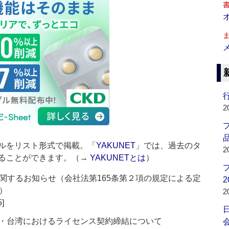
行
2
品
ルをリスト形式で掲載。「
YAKUNET
」では、過去のタ
2
ることができます。（→
YAKUNETとは
）
関するお知らせ（会社法第165条第２項の規定による定
2
）
2
5]
中国・台湾におけるライセンス契約締結について
会