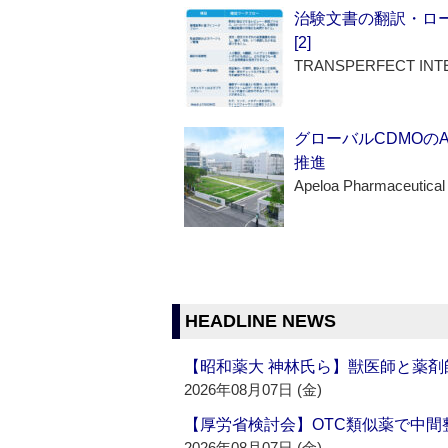
治験文書の翻訳・ロ
[2]
TRANSPERFECT INT
グローバルCDMOの
推進
Apeloa Pharmaceutical
HEADLINE NEWS
【昭和薬大 神林氏ら】獣医師と薬剤
2026年08月07日 (金)
【厚労省検討会】OTC類似薬で中間整
2026年08月07日 (金)