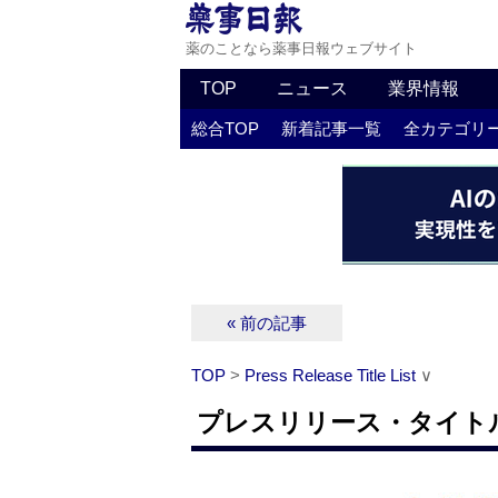
薬のことなら薬事日報ウェブサイト
TOP
ニュース
業界情報
総合TOP
新着記事一覧
全カテゴリ
« 前の記事
TOP
>
Press Release Title List
∨
プレスリリース・タイトルリス