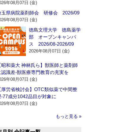
026年08月07日 (金)
埼玉県病院薬剤師会 研修会 2026/09
026年08月07日 (金)
徳島文理大学 徳島薬学
部 オープンキャンパ
ス 2026/08-2026/09
2026年08月07日 (金)
【昭和薬大 神林氏ら】獣医師と薬剤師
に認識差‐獣医療専門教育の充実を
026年08月07日 (金)
【厚労省検討会】OTC類似薬で中間整
理‐77成分1042品目が対象に
026年08月07日 (金)
もっと見る »