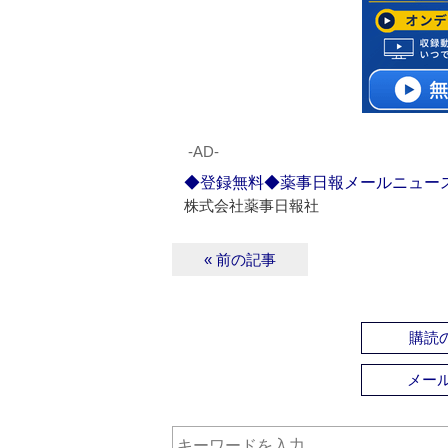
‐AD‐
◆登録無料◆薬事日報メールニュー
株式会社薬事日報社
« 前の記事
購読の
メー