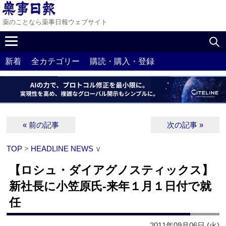
薬のことなら薬事日報ウェブサイト
新着
全カテゴリー
購読・購入・登録
« 前の記事
次の記事 »
TOP
>
HEADLINE NEWS
∨
【ロシュ・ダイアグノスティックス】
新社長に小笠原氏‐来年１月１日付で就
任
2011年09月06日 (火)