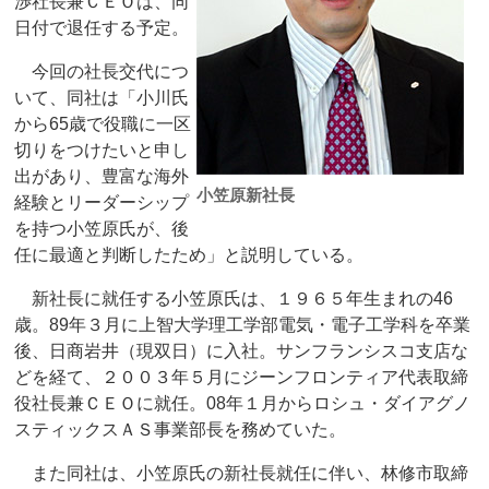
渉社長兼ＣＥＯは、同
日付で退任する予定。
今回の社長交代につ
いて、同社は「小川氏
から65歳で役職に一区
切りをつけたいと申し
出があり、豊富な海外
小笠原新社長
経験とリーダーシップ
を持つ小笠原氏が、後
任に最適と判断したため」と説明している。
新社長に就任する小笠原氏は、１９６５年生まれの46
歳。89年３月に上智大学理工学部電気・電子工学科を卒業
後、日商岩井（現双日）に入社。サンフランシスコ支店な
どを経て、２００３年５月にジーンフロンティア代表取締
役社長兼ＣＥＯに就任。08年１月からロシュ・ダイアグノ
スティックスＡＳ事業部長を務めていた。
また同社は、小笠原氏の新社長就任に伴い、林修市取締