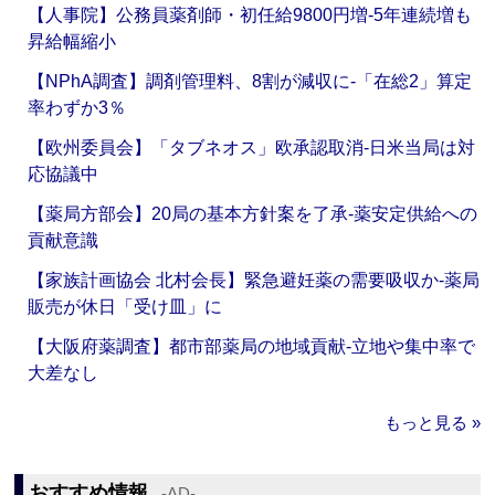
【人事院】公務員薬剤師・初任給9800円増‐5年連続増も
昇給幅縮小
【NPhA調査】調剤管理料、8割が減収に‐「在総2」算定
率わずか3％
【欧州委員会】「タブネオス」欧承認取消‐日米当局は対
応協議中
【薬局方部会】20局の基本方針案を了承‐薬安定供給への
貢献意識
【家族計画協会 北村会長】緊急避妊薬の需要吸収か‐薬局
販売が休日「受け皿」に
【大阪府薬調査】都市部薬局の地域貢献‐立地や集中率で
大差なし
もっと見る »
おすすめ情報
‐AD‐