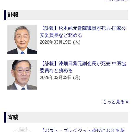
訃報
【訃報】松本純元衆院議員が死去‐国家公
安委員長など務める
2026年03月19日 (木)
【訃報】漆畑日薬元副会長が死去‐中医協
委員など務める
2026年03月09日 (月)
もっと見る »
寄稿
【ポスト・ブレグジット時代における英