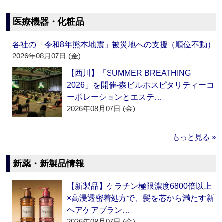
医療機器・化粧品
各社の「令和8年熊本地震」被災地への支援（順位不動）
2026年08月07日 (金)
【西川】「SUMMER BREATHING
2026」を開催‐森ビルホスピタリティーコ
ーポレーションとエステ…
2026年08月07日 (金)
もっと見る »
新薬・新製品情報
【新製品】ケラチン極限濃度6800倍以上
×高浸透密着処方で、髪を芯から満たす新
ヘアケアブラン…
2026年08月07日 (金)