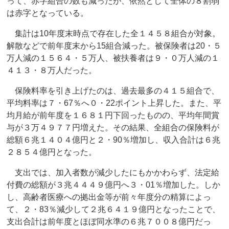
って、赤字組合の数も減ったが、依然として全体の８割弱
は赤字となっている。
集計は10年度末時点で存在した全１４５８組合が対象。
解散などで前年度末から15組合減った。被保険者は20・５
万人減の１５６４・５万人、被扶養者は９・０万人減の１
４１３・８万人だった。
保険料率を引き上げたのは、過去最多の４１５組合で、
平均料率は７・67％へ０・22ポイント上昇した。また、平
均月給が前年度を１６８１円下回ったものの、平均年間賞
与が３万４９７７円増えた。その結果、全組合の保険料が
総額６兆１４０４億円と２・90％増加し、収入合計は６兆
２８５４億円となった。
支出では、加入者数が減少したにもかかわらず、法定給
付費の総額が３兆４４４９億円へ３・01％増加した。しか
し、高齢者医療への拠出金等が前々年度分の精算によっ
て、２・83％減少して２兆６４１９億円となったことで、
支出合計は前年度とほぼ同水準の６兆７００８億円だっ