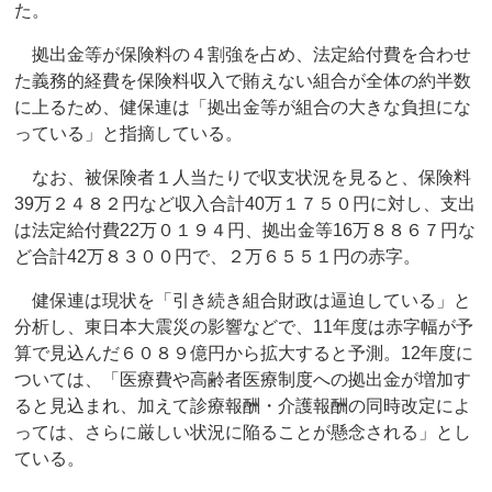
た。
拠出金等が保険料の４割強を占め、法定給付費を合わせ
た義務的経費を保険料収入で賄えない組合が全体の約半数
に上るため、健保連は「拠出金等が組合の大きな負担にな
っている」と指摘している。
なお、被保険者１人当たりで収支状況を見ると、保険料
39万２４８２円など収入合計40万１７５０円に対し、支出
は法定給付費22万０１９４円、拠出金等16万８８６７円な
ど合計42万８３００円で、２万６５５１円の赤字。
健保連は現状を「引き続き組合財政は逼迫している」と
分析し、東日本大震災の影響などで、11年度は赤字幅が予
算で見込んだ６０８９億円から拡大すると予測。12年度に
ついては、「医療費や高齢者医療制度への拠出金が増加す
ると見込まれ、加えて診療報酬・介護報酬の同時改定によ
っては、さらに厳しい状況に陥ることが懸念される」とし
ている。