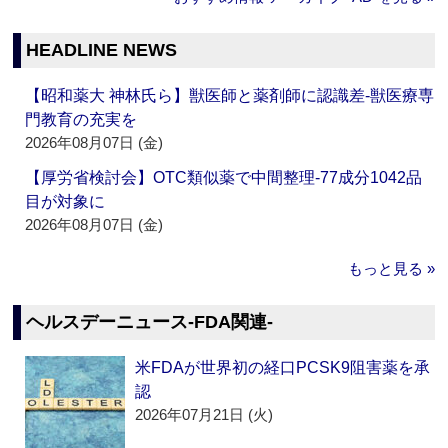
HEADLINE NEWS
【昭和薬大 神林氏ら】獣医師と薬剤師に認識差‐獣医療専
門教育の充実を
2026年08月07日 (金)
【厚労省検討会】OTC類似薬で中間整理‐77成分1042品
目が対象に
2026年08月07日 (金)
もっと見る »
ヘルスデーニュース‐FDA関連‐
米FDAが世界初の経口PCSK9阻害薬を承
認
2026年07月21日 (火)