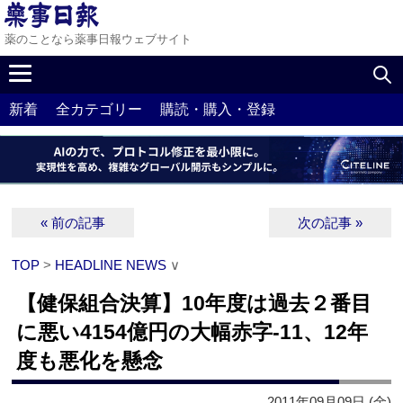
薬のことなら薬事日報ウェブサイト
新着
全カテゴリー
購読・購入・登録
« 前の記事
次の記事 »
TOP
>
HEADLINE NEWS
∨
【健保組合決算】10年度は過去２番目
に悪い4154億円の大幅赤字‐11、12年
度も悪化を懸念
2011年09月09日 (金)