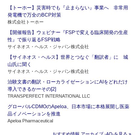
【トーホー】災害時でも『止まらない』事業へ 非常用
発電機で万全のBCP対策
株式会社トーホー
【開催報告】ウェビナー『FSPで変える臨床開発の生産
性』で振り返るFSP戦略
サイネオス・ヘルス・ジャパン株式会社
【サイネオス・ヘルス】世界とつなぐ「翻訳者」に 城
山氏に聞く
サイネオス・ヘルス・ジャパン株式会社
治験文書の翻訳・ローカライゼーションにAIをどれだけ
導入できるかーその[2]
TRANSPERFECT INTERNATIONAL LLC
グローバルCDMOのApeloa、日本市場に本格展開し医薬
品イノベーションを推進
Apeloa Pharmaceutical
おすすめ情報 アーカイブ ‐AD‐を見る »