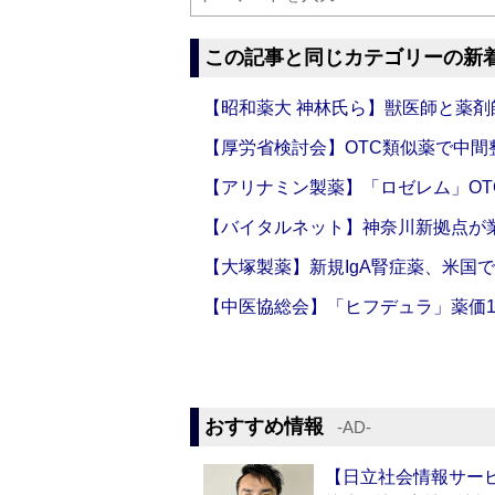
この記事と同じカテゴリーの新
【昭和薬大 神林氏ら】獣医師と薬剤
【厚労省検討会】OTC類似薬で中間整
【アリナミン製薬】「ロゼレム」OT
【バイタルネット】神奈川新拠点が業
【大塚製薬】新規IgA腎症薬、米国
【中医協総会】「ヒフデュラ」薬価1
おすすめ情報
‐AD‐
【日立社会情報サー