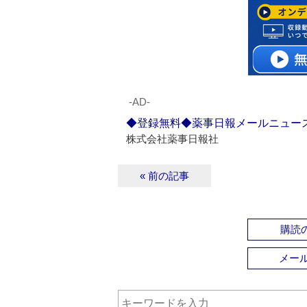
‐AD‐
◆登録無料◆薬事日報メールニュー
株式会社薬事日報社
« 前の記事
購読の
メー