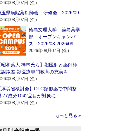
026年08月07日 (金)
埼玉県病院薬剤師会 研修会 2026/09
026年08月07日 (金)
徳島文理大学 徳島薬学
部 オープンキャンパ
ス 2026/08-2026/09
2026年08月07日 (金)
【昭和薬大 神林氏ら】獣医師と薬剤師
に認識差‐獣医療専門教育の充実を
026年08月07日 (金)
【厚労省検討会】OTC類似薬で中間整
理‐77成分1042品目が対象に
026年08月07日 (金)
もっと見る »