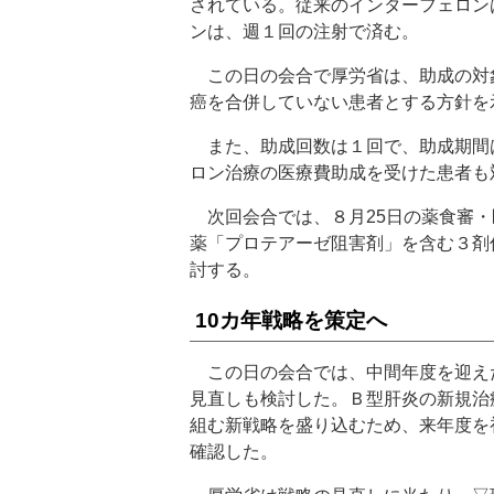
されている。従来のインターフェロン
ンは、週１回の注射で済む。
この日の会合で厚労省は、助成の対象
癌を合併していない患者とする方針を
また、助成回数は１回で、助成期間は
ロン治療の医療費助成を受けた患者も
次回会合では、８月25日の薬食審・
薬「プロテアーゼ阻害剤」を含む３剤
討する。
10カ年戦略を策定へ
この日の会合では、中間年度を迎えた
見直しも検討した。Ｂ型肝炎の新規治
組む新戦略を盛り込むため、来年度を
確認した。