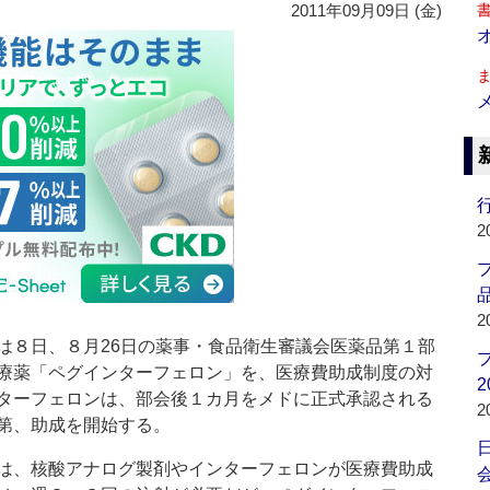
2011年09月09日 (金)
行
2
品
2
８日、８月26日の薬事・食品衛生審議会医薬品第１部
療薬「ペグインターフェロン」を、医療費助成制度の対
2
ターフェロンは、部会後１カ月をメドに正式承認される
2
第、助成を開始する。
は、核酸アナログ製剤やインターフェロンが医療費助成
会