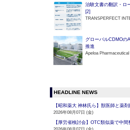
治験文書の翻訳・ロ
[2]
TRANSPERFECT INT
グローバルCDMOの
推進
Apeloa Pharmaceutical
HEADLINE NEWS
【昭和薬大 神林氏ら】獣医師と薬剤
2026年08月07日 (金)
【厚労省検討会】OTC類似薬で中間整
2026年08月07日 (金)