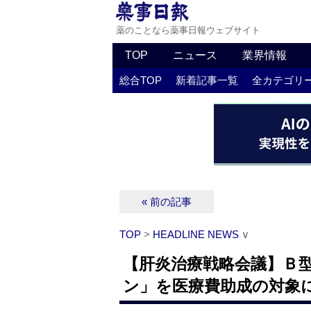
薬のことなら薬事日報ウェブサイト
TOP
ニュース
業界情報
総合TOP
新着記事一覧
全カテゴリ
« 前の記事
TOP
>
HEADLINE NEWS
∨
【肝炎治療戦略会議】Ｂ
ン」を医療費助成の対象