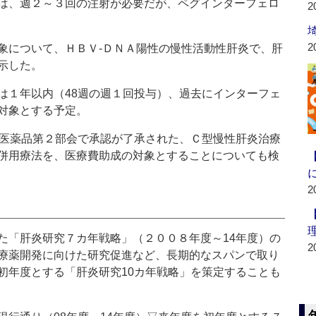
は、週２～３回の注射が必要だが、ペグインターフェロ
2
2
について、ＨＢＶ‐ＤＮＡ陽性の慢性活動性肝炎で、肝
示した。
１年以内（48週の週１回投与）、過去にインターフェ
対象とする予定。
医薬品第２部会で承認が了承された、Ｃ型慢性肝炎治療
併用療法を、医療費助成の対象とすることについても検
2
「肝炎研究７カ年戦略」（２００８年度～14年度）の
2
療薬開発に向けた研究促進など、長期的なスパンで取り
初年度とする「肝炎研究10カ年戦略」を策定することも