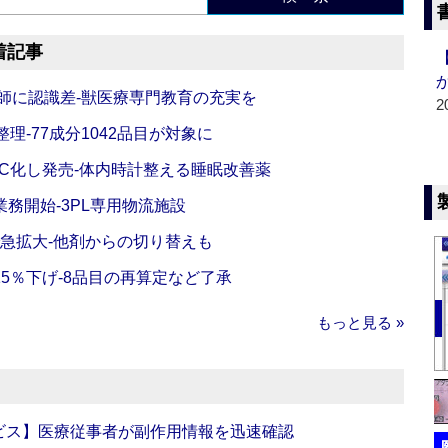
着記事
師に認識差‐獣医療専門教育の充実を
2
理‐77成分1042品目が対象に
C化し発売‐体内時計整える睡眠改善薬
務開始‐3PL専用物流施設
で急拡大‐他剤からの切り替えも
5％下げ‐8品目の再算定など了承
もっと見る »
ビス】医療従事者が副作用情報を迅速確認