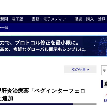
新聞・電子版
書籍・電子メディア
購読・購入・登録
ー一覧
次の記事 »
型肝炎治療薬「ペグインターフェロ
に追加