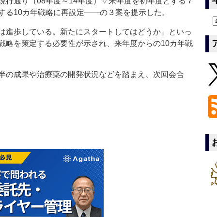
行通り（08年度～14年度）▽来年度を初年度とする７
する10カ年戦略に再設定――の３案を提示した。
は進歩している。新たにスタートしてはどうか」といっ
戦略を策定する必要性が示され、来年度からの10カ年戦
半の成果や治療薬の開発状況などを踏まえ、次回会合