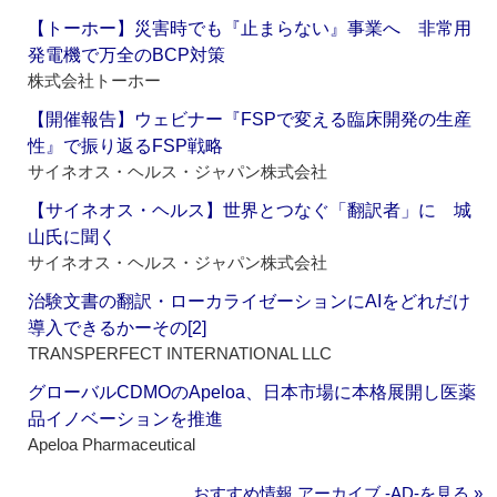
【トーホー】災害時でも『止まらない』事業へ 非常用
発電機で万全のBCP対策
株式会社トーホー
【開催報告】ウェビナー『FSPで変える臨床開発の生産
性』で振り返るFSP戦略
サイネオス・ヘルス・ジャパン株式会社
【サイネオス・ヘルス】世界とつなぐ「翻訳者」に 城
山氏に聞く
サイネオス・ヘルス・ジャパン株式会社
治験文書の翻訳・ローカライゼーションにAIをどれだけ
導入できるかーその[2]
TRANSPERFECT INTERNATIONAL LLC
グローバルCDMOのApeloa、日本市場に本格展開し医薬
品イノベーションを推進
Apeloa Pharmaceutical
おすすめ情報 アーカイブ ‐AD‐を見る »