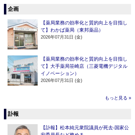
企画
【薬局業務の効率化と質的向上を目指し
て】わかば薬局（東邦薬品）
2026年07月31日 (金)
【薬局業務の効率化と質的向上を目指し
て】大手薬局笹崎店（三菱電機デジタル
イノベーション）
2026年07月31日 (金)
もっと見る »
訃報
【訃報】松本純元衆院議員が死去‐国家公
安委員長など務める