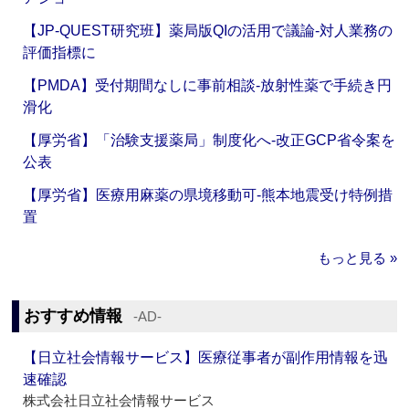
【JP-QUEST研究班】薬局版QIの活用で議論‐対人業務の
評価指標に
【PMDA】受付期間なしに事前相談‐放射性薬で手続き円
滑化
【厚労省】「治験支援薬局」制度化へ‐改正GCP省令案を
公表
【厚労省】医療用麻薬の県境移動可‐熊本地震受け特例措
置
もっと見る »
おすすめ情報
‐AD‐
【日立社会情報サービス】医療従事者が副作用情報を迅
速確認
株式会社日立社会情報サービス