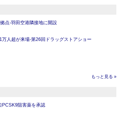
O拠点‐羽田空港隣接地に開設
11万人超が来場‐第26回ドラッグストアショー
もっと見る »
口PCSK9阻害薬を承認