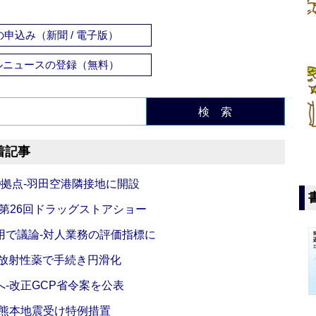
申込み（新聞 / 電子版）
ルニュースの登録（無料）
検 索
着記事
O拠点‐羽田空港隣接地に開設
‐第26回ドラッグストアショー
活用で議論‐対人業務の評価指標に
‐放射性薬で手続き円滑化
‐改正GCP省令案を公表
‐熊本地震受け特例措置