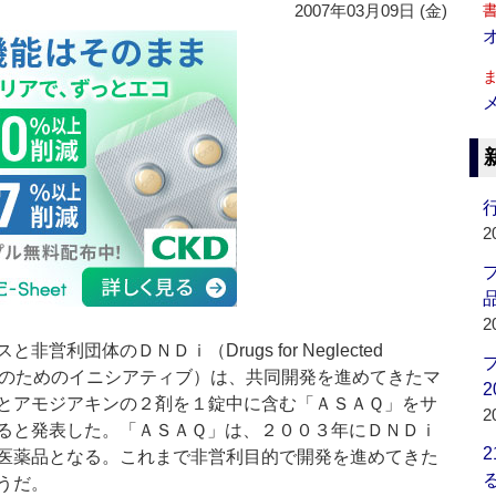
2007年03月09日 (金)
行
2
品
2
団体のＤＮＤｉ（Drugs for Neglected
みられない病気のためのイニシアティブ）は、共同開発を進めてきたマ
2
とアモジアキンの２剤を１錠中に含む「ＡＳＡＱ」をサ
2
ると発表した。「ＡＳＡＱ」は、２００３年にＤＮＤｉ
医薬品となる。これまで非営利目的で開発を進めてきた
うだ。