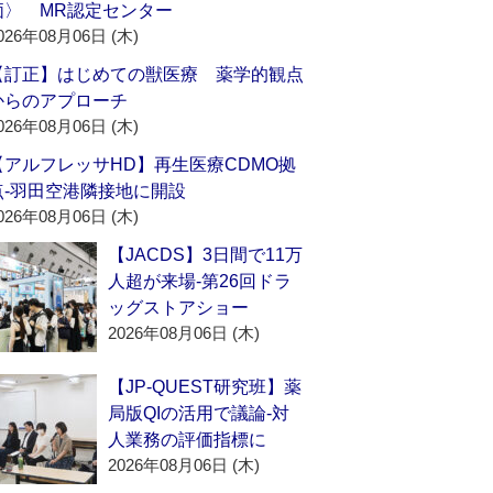
価〉 MR認定センター
026年08月06日 (木)
【訂正】はじめての獣医療 薬学的観点
からのアプローチ
026年08月06日 (木)
【アルフレッサHD】再生医療CDMO拠
点‐羽田空港隣接地に開設
026年08月06日 (木)
【JACDS】3日間で11万
人超が来場‐第26回ドラ
ッグストアショー
2026年08月06日 (木)
【JP-QUEST研究班】薬
局版QIの活用で議論‐対
人業務の評価指標に
2026年08月06日 (木)