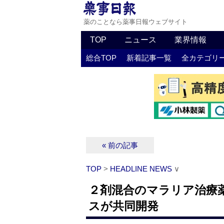
薬のことなら薬事日報ウェブサイト
TOP
ニュース
業界情報
総合TOP
新着記事一覧
全カテゴリ
« 前の記事
TOP
>
HEADLINE NEWS
∨
２剤混合のマラリア治療薬
スが共同開発