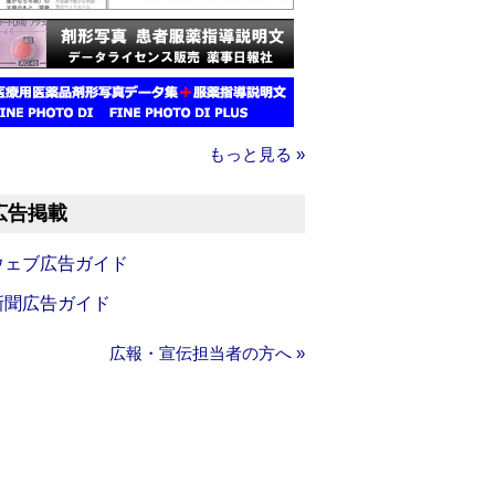
もっと見る »
広告掲載
ウェブ広告ガイド
新聞広告ガイド
広報・宣伝担当者の方へ »