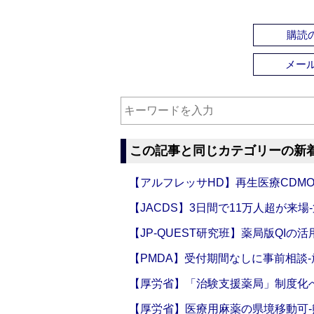
購読の
メー
この記事と同じカテゴリーの新
【アルフレッサHD】再生医療CDM
【JACDS】3日間で11万人超が来場
【JP-QUEST研究班】薬局版QIの
【PMDA】受付期間なしに事前相談
【厚労省】「治験支援薬局」制度化へ
【厚労省】医療用麻薬の県境移動可