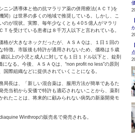
ニン誘導体と他の抗マラリア薬の併用療法(ＡＣＴ)を
2
機関）は世界の多くの地域で推奨している。しかし、こ
いのが現状。実際、毎年少なくとも４0５億人がマラリ
ＣＴを受けている患者は８千万人以下と言われている。
2
価格が大きなネックだったが、ＡＳＡＱは、１日１回の
な特徴。市販後も特許が適用されないため、価格は５歳
、５歳以上の小児と成人に対しても１日１ドル以下と、錠剤
2
る。今後、ＡＳＡＱは、“non profit no less”の原則
、国際組織などに提供されていくことになる。
務局長は、「新しい混合薬は、服用方法が簡単であるた
発売当初から安価で特許も適応されないことから、薬剤
かれたことは、将来的に顧みられない病気の新薬開発モ
iaquine Winthropの販売名で発売される。