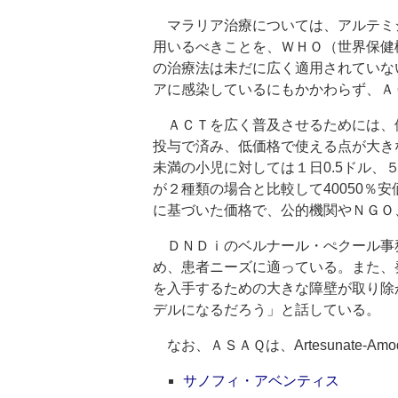
マラリア治療については、アルテミシ
用いるべきことを、ＷＨＯ（世界保健
の治療法は未だに広く適用されていな
アに感染しているにもかかわらず、Ａ
ＡＣＴを広く普及させるためには、
投与で済み、低価格で使える点が大き
未満の小児に対しては１日0.5ドル
が２種類の場合と比較して40050％安価にな
に基づいた価格で、公的機関やＮＧＯ
ＤＮＤｉのベルナール・ぺクール事
め、患者ニーズに適っている。また、
を入手するための大きな障壁が取り除
デルになるだろう」と話している。
なお、ＡＳＡＱは、Artesunate-Amod
サノフィ・アベンティス