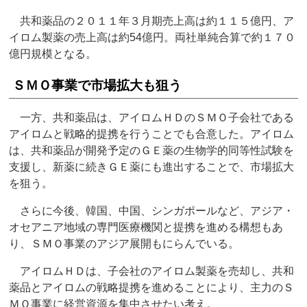
共和薬品の２０１１年３月期売上高は約１１５億円、ア
イロム製薬の売上高は約54億円。両社単純合算で約１７０
億円規模となる。
ＳＭＯ事業で市場拡大も狙う
一方、共和薬品は、アイロムＨＤのＳＭＯ子会社である
アイロムと戦略的提携を行うことでも合意した。アイロム
は、共和薬品が開発予定のＧＥ薬の生物学的同等性試験を
支援し、新薬に続きＧＥ薬にも進出することで、市場拡大
を狙う。
さらに今後、韓国、中国、シンガポールなど、アジア・
オセアニア地域の専門医療機関と提携を進める構想もあ
り、ＳＭＯ事業のアジア展開もにらんでいる。
アイロムＨＤは、子会社のアイロム製薬を売却し、共和
薬品とアイロムの戦略提携を進めることにより、主力のＳ
ＭＯ事業に経営資源を集中させたい考え。