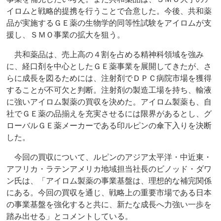
イロムと戦略的提携を行うことで合意した。今後、共和薬
品が実施するＧＥ薬の生物学的同等性試験をアイロムが支
援し、ＳＭＯ事業の拡大を狙う。
共和薬品は、売上高の４割を占める精神科領域を強み
に、経口剤を中心としたＧＥ薬事業を展開してきたが、さ
らに成長を図るためには、注射剤でＤＰＣ病院市場を獲得
することが不可欠と判断。注射剤の製造工場を持ち、輸液
に強いアイロム製薬の買収を決めた。アイロム製薬も、自
社でＧＥ薬の品揃えを充実させるには限界があるとし、グ
ローバルＧＥ薬メーカーである印ルピンの傘下入りを決断
した。
今回の買収について、ルピンのアジア太平洋・中近東・
アフリカ・ラテンアメリカ地域担当社長のビノッド・ダワ
ン氏は、「アイロム製薬の事業基盤は、理想的な補完関係
にある。今回の買収を通じ、戦略上の重要市場である日本
の事業基盤を強化すると共に、新たな成長へ力強い一歩を
踏み出せる」とコメントしている。