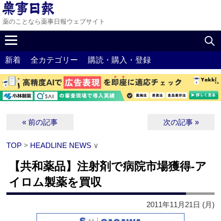
薬のことなら薬事日報ウェブサイト
新着
全カテゴリー
購読・購入・登録
« 前の記事
次の記事 »
TOP
>
HEADLINE NEWS
∨
【共和薬品】注射剤で病院市場獲得‐ア
イロム製薬を買収
2011年11月21日 (月)