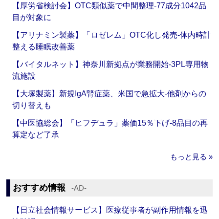
【厚労省検討会】OTC類似薬で中間整理‐77成分1042品
目が対象に
【アリナミン製薬】「ロゼレム」OTC化し発売‐体内時計
整える睡眠改善薬
【バイタルネット】神奈川新拠点が業務開始‐3PL専用物
流施設
【大塚製薬】新規IgA腎症薬、米国で急拡大‐他剤からの
切り替えも
【中医協総会】「ヒフデュラ」薬価15％下げ‐8品目の再
算定など了承
もっと見る »
おすすめ情報
‐AD‐
【日立社会情報サービス】医療従事者が副作用情報を迅