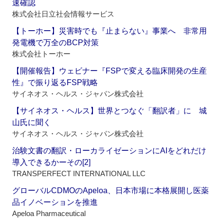
速確認
株式会社日立社会情報サービス
【トーホー】災害時でも『止まらない』事業へ 非常用
発電機で万全のBCP対策
株式会社トーホー
【開催報告】ウェビナー『FSPで変える臨床開発の生産
性』で振り返るFSP戦略
サイネオス・ヘルス・ジャパン株式会社
【サイネオス・ヘルス】世界とつなぐ「翻訳者」に 城
山氏に聞く
サイネオス・ヘルス・ジャパン株式会社
治験文書の翻訳・ローカライゼーションにAIをどれだけ
導入できるかーその[2]
TRANSPERFECT INTERNATIONAL LLC
グローバルCDMOのApeloa、日本市場に本格展開し医薬
品イノベーションを推進
Apeloa Pharmaceutical