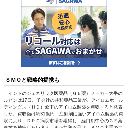
ＳＭＯと戦略的提携も
インドのジェネリック医薬品（ＧＥ薬）メーカー大手の
ルピンは17日、子会社の共和薬品工業が、アイロムホール
ディングス（ＨＤ）傘下のアイロム製薬を買収すると発表
した。買収額は約31億円。注射剤に強いアイロム製薬の買
収により、ＤＰＣ病院市場を獲得し、経口剤中心のＧＥ薬
事業を補完したい考え。また共和薬品は、ＳＭＯ大手のア