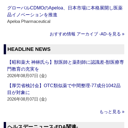
グローバルCDMOのApeloa、日本市場に本格展開し医薬
品イノベーションを推進
Apeloa Pharmaceutical
おすすめ情報 アーカイブ ‐AD‐を見る »
HEADLINE NEWS
【昭和薬大 神林氏ら】獣医師と薬剤師に認識差‐獣医療専
門教育の充実を
2026年08月07日 (金)
【厚労省検討会】OTC類似薬で中間整理‐77成分1042品
目が対象に
2026年08月07日 (金)
もっと見る »
ヘルスデーニュース‐FDA関連‐