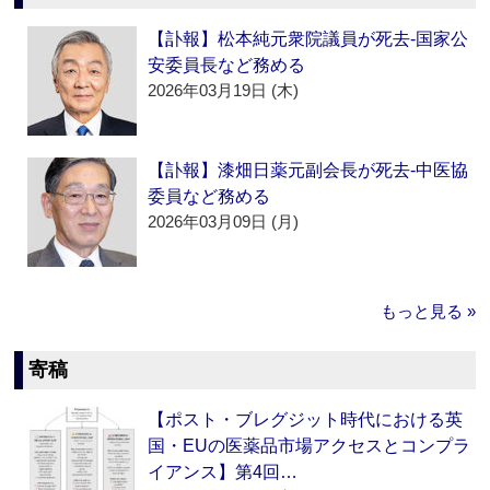
【訃報】松本純元衆院議員が死去‐国家公
安委員長など務める
2026年03月19日 (木)
【訃報】漆畑日薬元副会長が死去‐中医協
委員など務める
2026年03月09日 (月)
もっと見る »
寄稿
【ポスト・ブレグジット時代における英
国・EUの医薬品市場アクセスとコンプラ
イアンス】第4回…