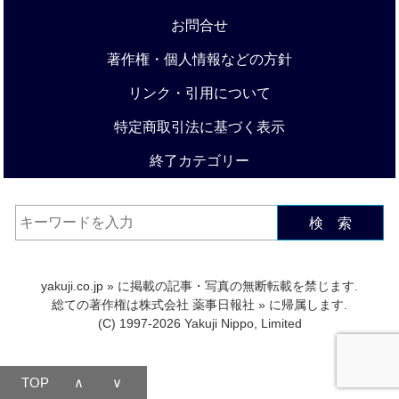
お問合せ
著作権・個人情報などの方針
リンク・引用について
特定商取引法に基づく表示
終了カテゴリー
検 索
yakuji.co.jp
» に掲載の記事・写真の無断転載を禁じます.
総ての著作権は
株式会社 薬事日報社
» に帰属します.
(C) 1997-2026 Yakuji Nippo, Limited
TOP
∧
∨