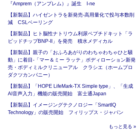
『Amprem（アンプレム）』誕生 I-ne
【新製品】ハイゼントラを新発売‐高用量化で投与本数削
減 CSLベーリング
【新製品】ヒト脳性ナトリウム利尿ペプチドキット「ラ
ピッドチップBNP-II」を発売 積水メディカル
【新製品】親子の「おふろあがりのわちゃわちゃひと騒
動」に着目‐「マー＆ミー ラッテ」ボディローション新発
売・ボディミルクリニューアル クラシエ（ホームプロ
ダクツカンパニー）
【新製品】「HOPE LifeMark-TX Simple type」、「生成
AI音声入力」機能の販売開始 富士通Japan
【新製品】イメージングテクノロジー「SmartIQ
Technology」の販売開始 フィリップス・ジャパン
もっと見る »