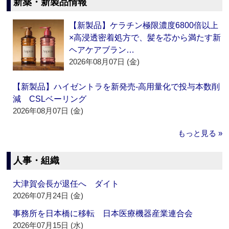
新薬・新製品情報
【新製品】ケラチン極限濃度6800倍以上
×高浸透密着処方で、髪を芯から満たす新
ヘアケアブラン…
2026年08月07日 (金)
【新製品】ハイゼントラを新発売‐高用量化で投与本数削
減 CSLベーリング
2026年08月07日 (金)
もっと見る »
人事・組織
大津賀会長が退任へ ダイト
2026年07月24日 (金)
事務所を日本橋に移転 日本医療機器産業連合会
2026年07月15日 (水)