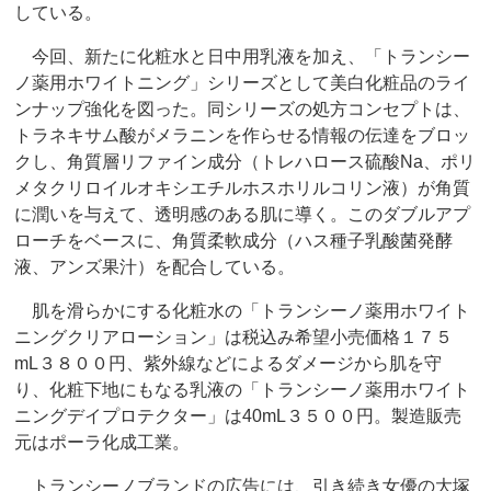
している。
今回、新たに化粧水と日中用乳液を加え、「トランシー
ノ薬用ホワイトニング」シリーズとして美白化粧品のライ
ンナップ強化を図った。同シリーズの処方コンセプトは、
トラネキサム酸がメラニンを作らせる情報の伝達をブロッ
クし、角質層リファイン成分（トレハロース硫酸Na、ポリ
メタクリロイルオキシエチルホスホリルコリン液）が角質
に潤いを与えて、透明感のある肌に導く。このダブルアプ
ローチをベースに、角質柔軟成分（ハス種子乳酸菌発酵
液、アンズ果汁）を配合している。
肌を滑らかにする化粧水の「トランシーノ薬用ホワイト
ニングクリアローション」は税込み希望小売価格１７５
mL３８００円、紫外線などによるダメージから肌を守
り、化粧下地にもなる乳液の「トランシーノ薬用ホワイト
ニングデイプロテクター」は40mL３５００円。製造販売
元はポーラ化成工業。
トランシーノブランドの広告には、引き続き女優の大塚