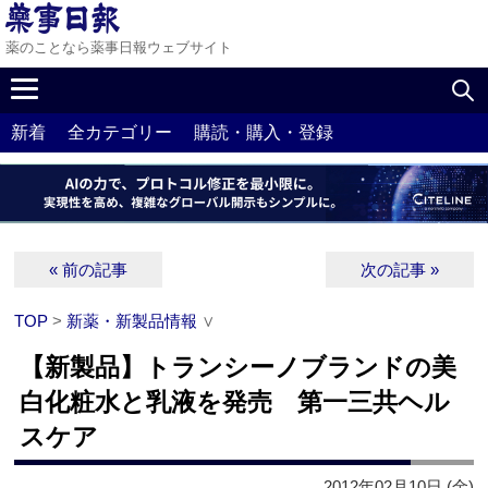
薬のことなら薬事日報ウェブサイト
新着
全カテゴリー
購読・購入・登録
« 前の記事
次の記事 »
TOP
>
新薬・新製品情報
∨
【新製品】トランシーノブランドの美
白化粧水と乳液を発売 第一三共ヘル
スケア
2012年02月10日 (金)