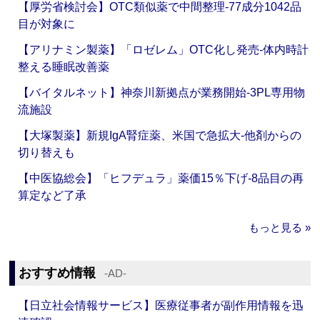
【厚労省検討会】OTC類似薬で中間整理‐77成分1042品
目が対象に
【アリナミン製薬】「ロゼレム」OTC化し発売‐体内時計
整える睡眠改善薬
【バイタルネット】神奈川新拠点が業務開始‐3PL専用物
流施設
【大塚製薬】新規IgA腎症薬、米国で急拡大‐他剤からの
切り替えも
【中医協総会】「ヒフデュラ」薬価15％下げ‐8品目の再
算定など了承
もっと見る »
おすすめ情報
‐AD‐
【日立社会情報サービス】医療従事者が副作用情報を迅