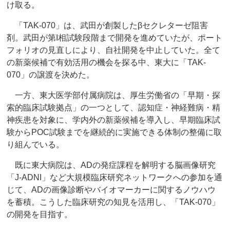
け取る。
「TAK-070」は、武田が創製したβセクレターゼ阻害
剤。武田が第I相試験段階まで開発を進めていたが、ポート
フォリオの見直しにより、自社開発を中止していた。全て
の新薬候補で有効活用の機会を探る中、東大に「TAK-
070」の譲渡を決めた。
一方、東大医学部付属病院は、厚生労働省の「早期・探
索的臨床試験拠点」の一つとして、認知症・神経難病・精
神疾患を対象に、学内外の新薬候補を導入し、早期臨床試
験からPOC試験までを継続的に実施できる体制の整備に取
り組んでいる。
既に東大病院は、ADの発症課程を解明する脳画像研究
「J-ADNI」など大規模臨床研究ネットワークへの参加を通
じて、ADの画像診断やバイオマーカーに関するノウハウ
を蓄積。こうした臨床研究の知見を活用し、「TAK-070」
の開発を目指す。