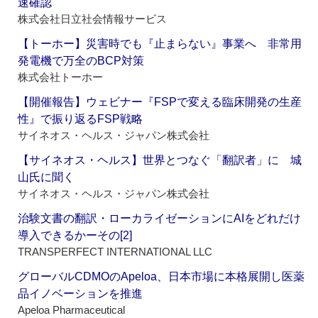
速確認
株式会社日立社会情報サービス
【トーホー】災害時でも『止まらない』事業へ 非常用
発電機で万全のBCP対策
株式会社トーホー
【開催報告】ウェビナー『FSPで変える臨床開発の生産
性』で振り返るFSP戦略
サイネオス・ヘルス・ジャパン株式会社
【サイネオス・ヘルス】世界とつなぐ「翻訳者」に 城
山氏に聞く
サイネオス・ヘルス・ジャパン株式会社
治験文書の翻訳・ローカライゼーションにAIをどれだけ
導入できるかーその[2]
TRANSPERFECT INTERNATIONAL LLC
グローバルCDMOのApeloa、日本市場に本格展開し医薬
品イノベーションを推進
Apeloa Pharmaceutical