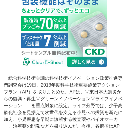
総合科学技術会議の科学技術イノベーション政策推進専
門調査会は19日、2013年度科学技術重要施策アクション
プラン（AP）を取りまとめた。APは、▽東日本大震災か
らの復興・再生▽グリーンイノベーション▽ライフイノベ
ーション――を重点対象に設定。ライフ分野では、少子高
齢化社会を見据えて次世代を支える小児への投資を新たに
加え、小児疾患を早期に診断する検査薬やバイオマーカ
ー、治療薬の開発などを盛り込んだ。今後、各府省はAP