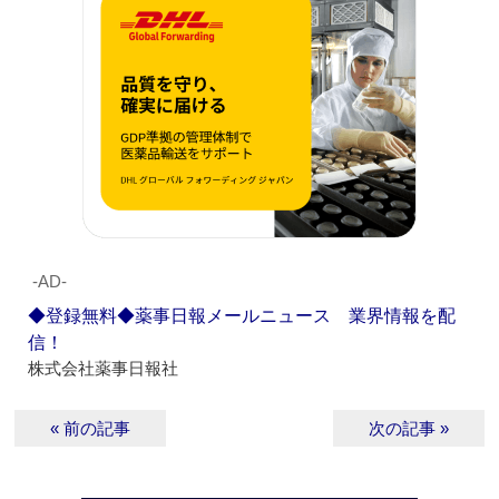
‐AD‐
◆登録無料◆薬事日報メールニュース 業界情報を配
信！
株式会社薬事日報社
« 前の記事
次の記事 »