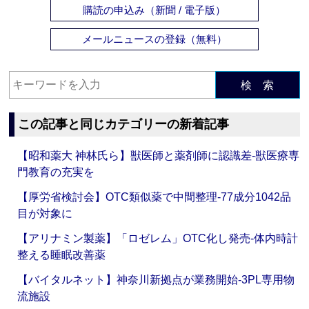
購読の申込み（新聞 / 電子版）
メールニュースの登録（無料）
検 索
この記事と同じカテゴリーの新着記事
【昭和薬大 神林氏ら】獣医師と薬剤師に認識差‐獣医療専
門教育の充実を
【厚労省検討会】OTC類似薬で中間整理‐77成分1042品
目が対象に
【アリナミン製薬】「ロゼレム」OTC化し発売‐体内時計
整える睡眠改善薬
【バイタルネット】神奈川新拠点が業務開始‐3PL専用物
流施設