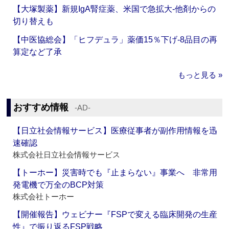
【大塚製薬】新規IgA腎症薬、米国で急拡大‐他剤からの
切り替えも
【中医協総会】「ヒフデュラ」薬価15％下げ‐8品目の再
算定など了承
もっと見る »
おすすめ情報
‐AD‐
【日立社会情報サービス】医療従事者が副作用情報を迅
速確認
株式会社日立社会情報サービス
【トーホー】災害時でも『止まらない』事業へ 非常用
発電機で万全のBCP対策
株式会社トーホー
【開催報告】ウェビナー『FSPで変える臨床開発の生産
性』で振り返るFSP戦略