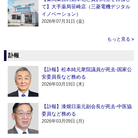
て】大手薬局笹崎店（三菱電機デジタル
イノベーション）
2026年07月31日 (金)
もっと見る »
訃報
【訃報】松本純元衆院議員が死去‐国家公
安委員長など務める
2026年03月19日 (木)
【訃報】漆畑日薬元副会長が死去‐中医協
委員など務める
2026年03月09日 (月)