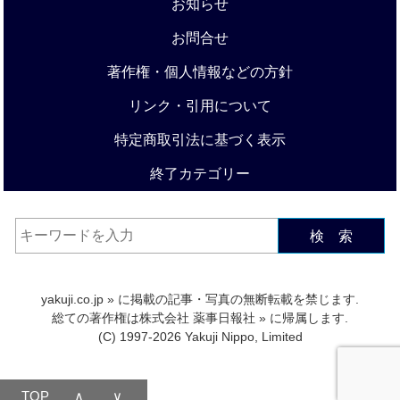
お知らせ
お問合せ
著作権・個人情報などの方針
リンク・引用について
特定商取引法に基づく表示
終了カテゴリー
検 索
yakuji.co.jp
» に掲載の記事・写真の無断転載を禁じます.
総ての著作権は
株式会社 薬事日報社
» に帰属します.
(C) 1997-2026 Yakuji Nippo, Limited
TOP
∧
∨