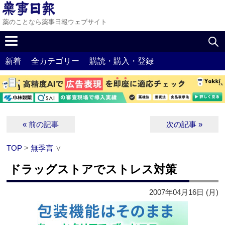
薬のことなら薬事日報ウェブサイト
新着
全カテゴリー
購読・購入・登録
« 前の記事
次の記事 »
TOP
>
無季言
∨
ドラッグストアでストレス対策
2007年04月16日 (月)