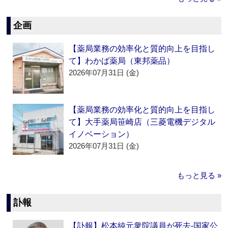
企画
【薬局業務の効率化と質的向上を目指し
て】わかば薬局（東邦薬品）
2026年07月31日 (金)
【薬局業務の効率化と質的向上を目指し
て】大手薬局笹崎店（三菱電機デジタル
イノベーション）
2026年07月31日 (金)
もっと見る »
訃報
【訃報】松本純元衆院議員が死去‐国家公