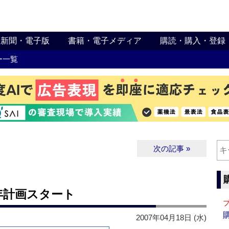
新聞・電子版
書籍・電子メディア
購読・購入・登録
ー一覧
次の記事 »
年計画スタート
2007年04月18日 (水)