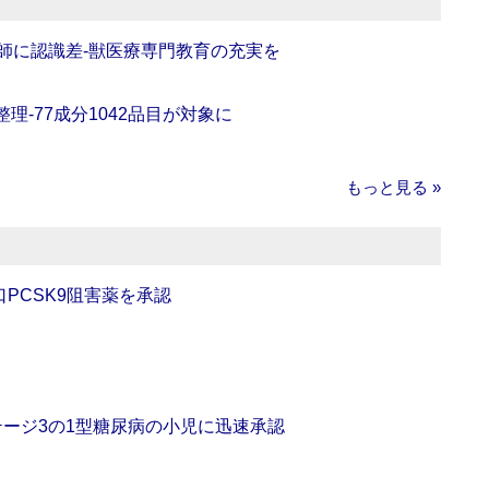
師に認識差‐獣医療専門教育の充実を
理‐77成分1042品目が対象に
もっと見る »
口PCSK9阻害薬を承認
をステージ3の1型糖尿病の小児に迅速承認