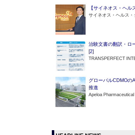
【サイネオス・ヘル
サイネオス・ヘルス・
治験文書の翻訳・ロ
[2]
TRANSPERFECT INT
グローバルCDMOの
推進
Apeloa Pharmaceutical