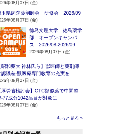
026年08月07日 (金)
埼玉県病院薬剤師会 研修会 2026/09
026年08月07日 (金)
徳島文理大学 徳島薬学
部 オープンキャンパ
ス 2026/08-2026/09
2026年08月07日 (金)
【昭和薬大 神林氏ら】獣医師と薬剤師
に認識差‐獣医療専門教育の充実を
026年08月07日 (金)
【厚労省検討会】OTC類似薬で中間整
理‐77成分1042品目が対象に
026年08月07日 (金)
もっと見る »