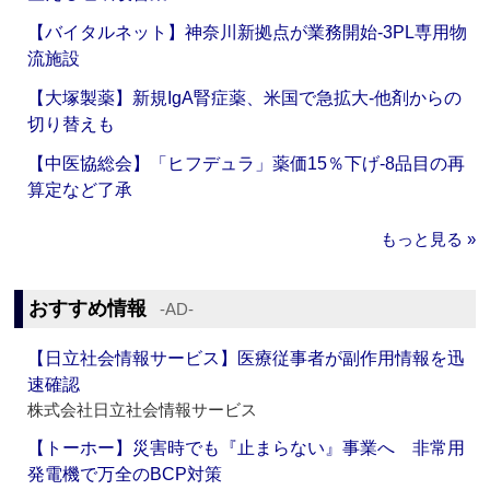
【バイタルネット】神奈川新拠点が業務開始‐3PL専用物
流施設
【大塚製薬】新規IgA腎症薬、米国で急拡大‐他剤からの
切り替えも
【中医協総会】「ヒフデュラ」薬価15％下げ‐8品目の再
算定など了承
もっと見る »
おすすめ情報
‐AD‐
【日立社会情報サービス】医療従事者が副作用情報を迅
速確認
株式会社日立社会情報サービス
【トーホー】災害時でも『止まらない』事業へ 非常用
発電機で万全のBCP対策