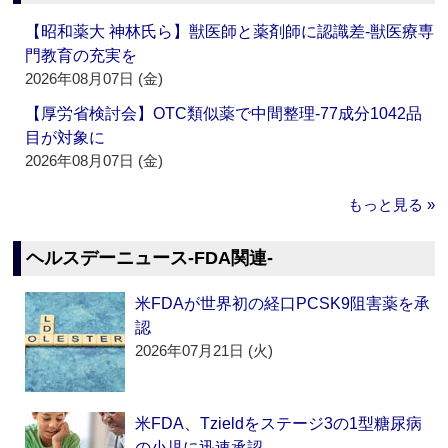
【昭和薬大 神林氏ら】獣医師と薬剤師に認識差‐獣医療専
門教育の充実を
2026年08月07日 (金)
【厚労省検討会】OTC類似薬で中間整理‐77成分1042品
目が対象に
2026年08月07日 (金)
もっと見る »
ヘルスデーニュース‐FDA関連‐
米FDAが世界初の経口PCSK9阻害薬を承
認
2026年07月21日 (火)
米FDA、Tzieldをステージ3の1型糖尿病
の小児に迅速承認