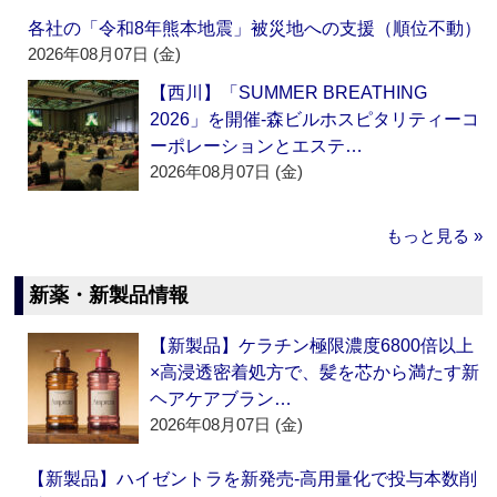
各社の「令和8年熊本地震」被災地への支援（順位不動）
2026年08月07日 (金)
【西川】「SUMMER BREATHING
2026」を開催‐森ビルホスピタリティーコ
ーポレーションとエステ…
2026年08月07日 (金)
もっと見る »
新薬・新製品情報
【新製品】ケラチン極限濃度6800倍以上
×高浸透密着処方で、髪を芯から満たす新
ヘアケアブラン…
2026年08月07日 (金)
【新製品】ハイゼントラを新発売‐高用量化で投与本数削