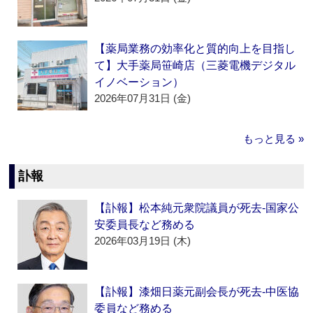
【薬局業務の効率化と質的向上を目指し
て】大手薬局笹崎店（三菱電機デジタル
イノベーション）
2026年07月31日 (金)
もっと見る »
訃報
【訃報】松本純元衆院議員が死去‐国家公
安委員長など務める
2026年03月19日 (木)
【訃報】漆畑日薬元副会長が死去‐中医協
委員など務める