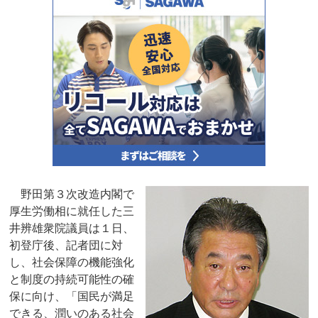
野田第３次改造内閣で
厚生労働相に就任した三
井辨雄衆院議員は１日、
初登庁後、記者団に対
し、社会保障の機能強化
と制度の持続可能性の確
保に向け、「国民が満足
できる、潤いのある社会