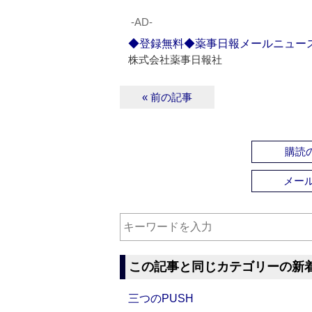
‐AD‐
◆登録無料◆薬事日報メールニュー
株式会社薬事日報社
« 前の記事
購読の
メー
この記事と同じカテゴリーの新
三つのPUSH