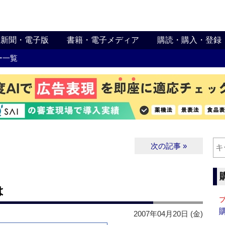
新聞・電子版
書籍・電子メディア
購読・購入・登録
ー一覧
次の記事 »
は
2007年04月20日 (金)