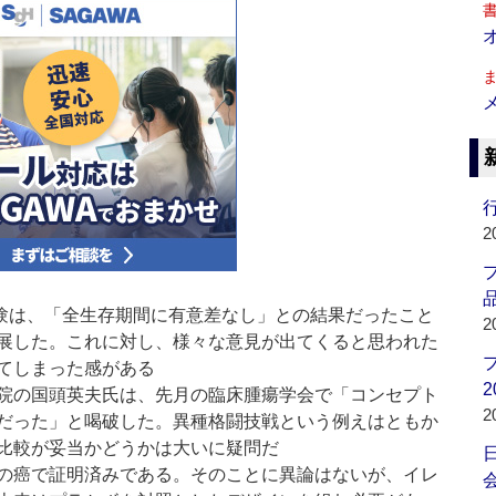
行
2
品
試験は、「全生存期間に有意差なし」との結果だったこと
2
展した。これに対し、様々な意見が出てくると思われた
てしまった感がある
2
院の国頭英夫氏は、先月の臨床腫瘍学会で「コンセプト
2
だった」と喝破した。異種格闘技戦という例えはともか
比較が妥当かどうかは大いに疑問だ
の癌で証明済みである。そのことに異論はないが、イレ
会