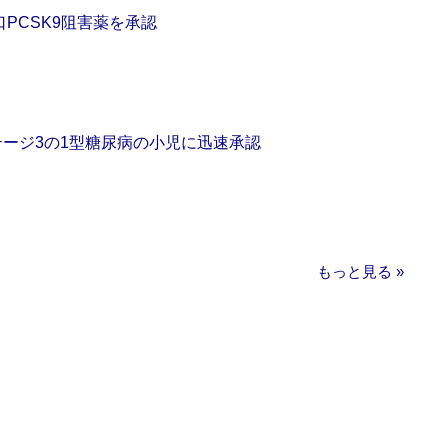
口PCSK9阻害薬を承認
をステージ3の1型糖尿病の小児に迅速承認
もっと見る »