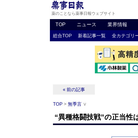
薬のことなら薬事日報ウェブサイト
TOP
ニュース
業界情報
総合TOP
新着記事一覧
全カテゴリ
« 前の記事
TOP
>
無季言
∨
“異種格闘技戦”の正当性