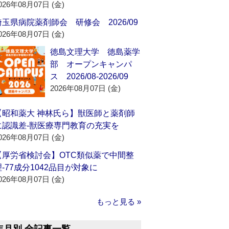
026年08月07日 (金)
埼玉県病院薬剤師会 研修会 2026/09
026年08月07日 (金)
徳島文理大学 徳島薬学
部 オープンキャンパ
ス 2026/08-2026/09
2026年08月07日 (金)
【昭和薬大 神林氏ら】獣医師と薬剤師
に認識差‐獣医療専門教育の充実を
026年08月07日 (金)
【厚労省検討会】OTC類似薬で中間整
理‐77成分1042品目が対象に
026年08月07日 (金)
もっと見る »