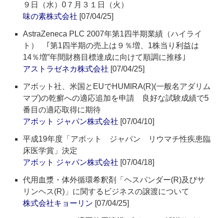
９日（水）0７月３１日（火）
味の素株式会社
[07/04/25]
AstraZeneca PLC 2007年第1四半期業績（ハイライ
ト） ｢第1四半期の売上は９％増、1株当り利益は
14％増”年間財務目標達成に向けて順調に推移｣
アストラゼネカ株式会社
[07/04/25]
アボット社、米国とEUでHUMIRA(R)(一般名アダリム
マブ)の乾癬への適応追加を申請 良好な試験成績で5
番目の適応取得に期待
アボット ジャパン株式会社
[07/04/10]
平成19年度「アボット ジャパン リウマチ性疾患臨
床医学賞」決定
アボット ジャパン株式会社
[07/04/18]
代用血漿・体外循環希釈剤「ヘスパンダー(R)及びサ
リンヘス(R)」に関するビジネスの譲渡について
株式会社キョーリン
[07/04/25]