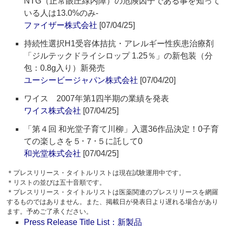
NTG（正常眼圧緑内障）の危険因子である事を知って
いる人は13.0%のみ-
ファイザー株式会社
[07/04/25]
持続性選択H1受容体拮抗・アレルギー性疾患治療剤
「ジルテックドライシロップ 1.25％」の新包装（分
包：0.8g入り）新発売
ユーシービージャパン株式会社
[07/04/20]
ワイス 2007年第1四半期の業績を発表
ワイス株式会社
[07/04/25]
「第４回 和光堂子育て川柳」入選36作品決定！0子育
ての楽しさを５･７･５に託して0
和光堂株式会社
[07/04/25]
＊プレスリリース・タイトルリストは現在試験運用中です。
＊リストの並びは五十音順です。
＊プレスリリース・タイトルリストは医薬関連のプレスリリースを網羅
するものではありません。また、掲載日が発表日より遅れる場合があり
ます。予めご了承ください。
Press Release Title List：新製品