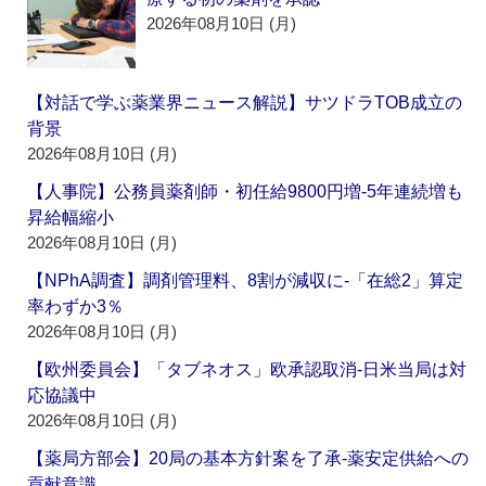
2026年08月10日 (月)
【対話で学ぶ薬業界ニュース解説】サツドラTOB成立の
背景
2026年08月10日 (月)
【人事院】公務員薬剤師・初任給9800円増‐5年連続増も
昇給幅縮小
2026年08月10日 (月)
【NPhA調査】調剤管理料、8割が減収に‐「在総2」算定
率わずか3％
2026年08月10日 (月)
【欧州委員会】「タブネオス」欧承認取消‐日米当局は対
応協議中
2026年08月10日 (月)
【薬局方部会】20局の基本方針案を了承‐薬安定供給への
貢献意識