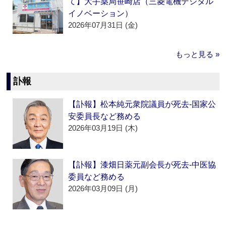
て】大手薬局笹崎店（三菱電機デジタル
イノベーション）
2026年07月31日 (金)
もっと見る »
訃報
【訃報】松本純元衆院議員が死去‐国家公
安委員長など務める
2026年03月19日 (木)
【訃報】漆畑日薬元副会長が死去‐中医協
委員など務める
2026年03月09日 (月)