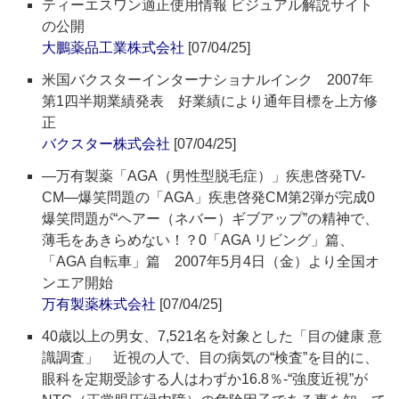
ティーエスワン適正使用情報 ビジュアル解説サイト
の公開
大鵬薬品工業株式会社
[07/04/25]
米国バクスターインターナショナルインク 2007年
第1四半期業績発表 好業績により通年目標を上方修
正
バクスター株式会社
[07/04/25]
―万有製薬「AGA（男性型脱毛症）」疾患啓発TV-
CM―爆笑問題の「AGA」疾患啓発CM第2弾が完成0
爆笑問題が“ヘアー（ネバー）ギブアップ”の精神で、
薄毛をあきらめない！？0「AGA リビング」篇、
「AGA 自転車」篇 2007年5月4日（金）より全国オ
ンエア開始
万有製薬株式会社
[07/04/25]
40歳以上の男女、7,521名を対象とした「目の健康 意
識調査」 近視の人で、目の病気の“検査”を目的に、
眼科を定期受診する人はわずか16.8％-“強度近視”が