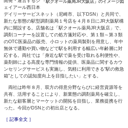
開発・運営するジ
「駅クオール薬局JR大阪店」のイメージ図
ェイアール西日本
デイリーサービスネット（尼崎市、以下DSN）と共同で、
新たな形態の駅型調剤薬局１号店を４月８日にJR大阪駅構
内に開設する。店舗名は「駅クオール薬局JR大阪店」で、
調剤コーナーを設置しての処方箋対応や、第１類～第３類
のOTC医薬品の販売、小ロットの薬局製剤を用意し、年中
無休で通勤や買い物などで駅を利用する幅広い年齢層に対
応する。両社では「身近な駅で薬を受け取れる利便性や、
薬剤師による高度な専門情報の提供、医薬品に関するカウ
ンセリングサービスも実施し、気軽に利用できる“駅の救急
箱”としての認知度向上を目指したい」とする。
両社は昨年８月、双方の得意分野ならびに経営資源等を
共有、活用することにより、新業態の調剤薬局を確立し、
新たな顧客層とマーケットの開拓を目指し、業務提携を行
った。今回がDSNとの初出店となる。
［ 記事全文 ］