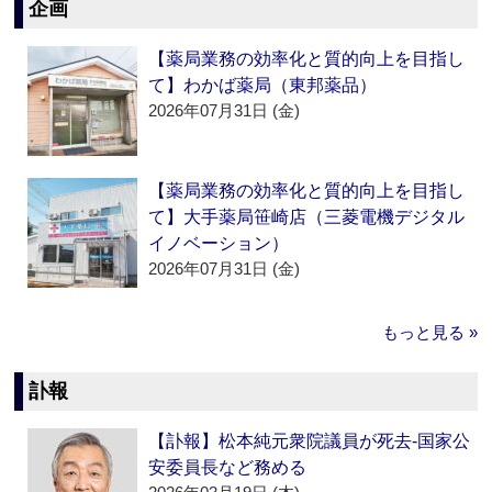
企画
【薬局業務の効率化と質的向上を目指し
て】わかば薬局（東邦薬品）
2026年07月31日 (金)
【薬局業務の効率化と質的向上を目指し
て】大手薬局笹崎店（三菱電機デジタル
イノベーション）
2026年07月31日 (金)
もっと見る »
訃報
【訃報】松本純元衆院議員が死去‐国家公
安委員長など務める