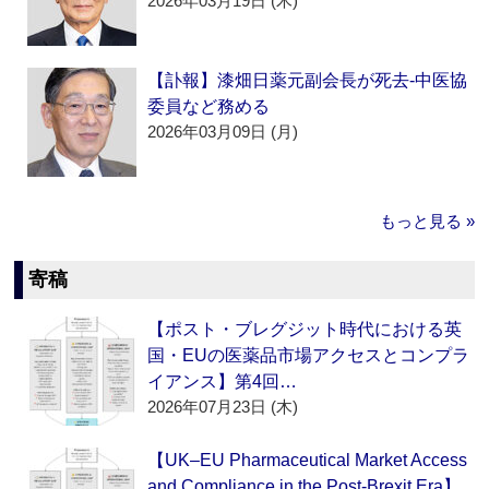
2026年03月19日 (木)
【訃報】漆畑日薬元副会長が死去‐中医協
委員など務める
2026年03月09日 (月)
もっと見る »
寄稿
【ポスト・ブレグジット時代における英
国・EUの医薬品市場アクセスとコンプラ
イアンス】第4回…
2026年07月23日 (木)
【UK–EU Pharmaceutical Market Access
and Compliance in the Post-Brexit Era】