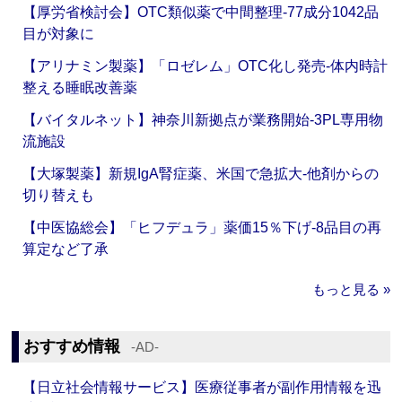
【厚労省検討会】OTC類似薬で中間整理‐77成分1042品
目が対象に
【アリナミン製薬】「ロゼレム」OTC化し発売‐体内時計
整える睡眠改善薬
【バイタルネット】神奈川新拠点が業務開始‐3PL専用物
流施設
【大塚製薬】新規IgA腎症薬、米国で急拡大‐他剤からの
切り替えも
【中医協総会】「ヒフデュラ」薬価15％下げ‐8品目の再
算定など了承
もっと見る »
おすすめ情報
‐AD‐
【日立社会情報サービス】医療従事者が副作用情報を迅