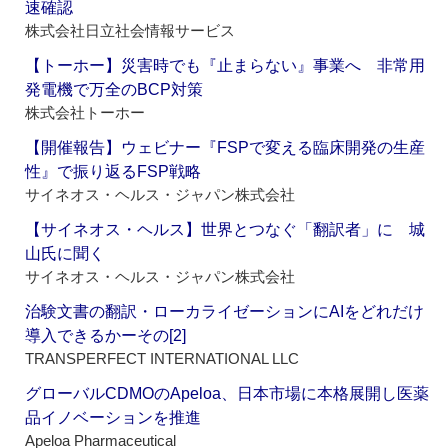
速確認
株式会社日立社会情報サービス
【トーホー】災害時でも『止まらない』事業へ 非常用
発電機で万全のBCP対策
株式会社トーホー
【開催報告】ウェビナー『FSPで変える臨床開発の生産
性』で振り返るFSP戦略
サイネオス・ヘルス・ジャパン株式会社
【サイネオス・ヘルス】世界とつなぐ「翻訳者」に 城
山氏に聞く
サイネオス・ヘルス・ジャパン株式会社
治験文書の翻訳・ローカライゼーションにAIをどれだけ
導入できるかーその[2]
TRANSPERFECT INTERNATIONAL LLC
グローバルCDMOのApeloa、日本市場に本格展開し医薬
品イノベーションを推進
Apeloa Pharmaceutical