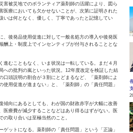
災害被災地でのボランティア薬剤師の活躍により、図ら
害医療においても欠かせないことが、次第に証明された
扱いは何となく、優しく、丁寧であったと記憶してい
に、後発品使用促進に対して一般名処方の導入や後発医
報酬上・制度上でインセンティブが付与されることとな
く進むこともなく、いま状況は一転している。まだ４月
局への批判の嵐といった状況。12年度改定を検証した結
の口頭説明の割合が３割にとどまるなど、「薬剤師によ
の使用促進が進まない」と、「薬剤師」の「責任問題」
2
復傾向にあるとしても、わが国の財政赤字が大幅に改善
、医療費が減少することなどはあり得るはずがない。医
での取り合いは至極当然のこと。
ーゲットになる。薬剤師の「責任問題」という「正論」