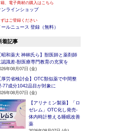
書籍、電子商材の購入はこちら
オンラインショップ
まずはご登録ください
メールニュース 登録（無料）
新着記事
【昭和薬大 神林氏ら】獣医師と薬剤師
に認識差‐獣医療専門教育の充実を
026年08月07日 (金)
【厚労省検討会】OTC類似薬で中間整
理‐77成分1042品目が対象に
026年08月07日 (金)
【アリナミン製薬】「ロ
ゼレム」OTC化し発売‐
体内時計整える睡眠改善
薬
2026年08月07日 (金)