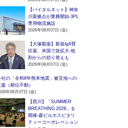
【バイタルネット】神奈
川新拠点が業務開始‐3PL
専用物流施設
2026年08月07日 (金)
【大塚製薬】新規IgA腎
症薬、米国で急拡大‐他
剤からの切り替えも
2026年08月07日 (金)
各社の「令和8年熊本地震」被災地への
支援（順位不動）
026年08月07日 (金)
【西川】「SUMMER
BREATHING 2026」を
開催‐森ビルホスピタリ
ティーコーポレーション