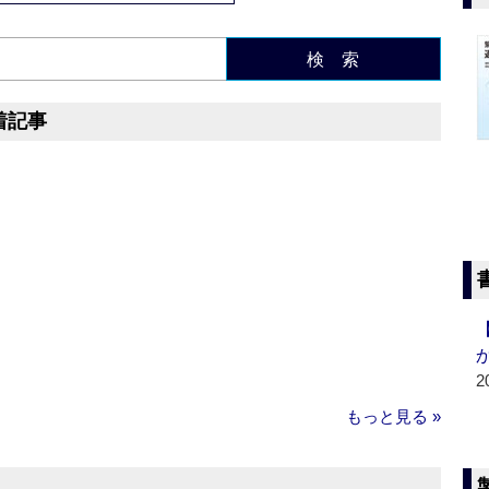
検 索
着記事
2
もっと見る »