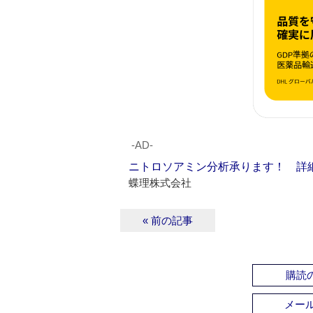
‐AD‐
ニトロソアミン分析承ります！ 詳
蝶理株式会社
« 前の記事
購読の
メー