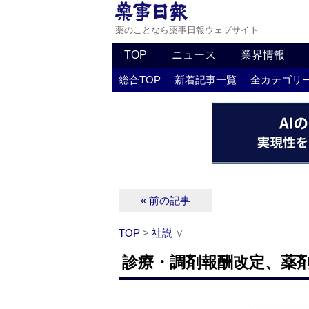
薬のことなら薬事日報ウェブサイト
TOP
ニュース
業界情報
総合TOP
新着記事一覧
全カテゴリ
« 前の記事
TOP
>
社説
∨
診療・調剤報酬改定、薬