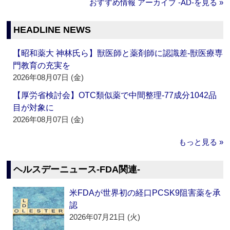
おすすめ情報 アーカイブ ‐AD‐を見る »
HEADLINE NEWS
【昭和薬大 神林氏ら】獣医師と薬剤師に認識差‐獣医療専
門教育の充実を
2026年08月07日 (金)
【厚労省検討会】OTC類似薬で中間整理‐77成分1042品
目が対象に
2026年08月07日 (金)
もっと見る »
ヘルスデーニュース‐FDA関連‐
米FDAが世界初の経口PCSK9阻害薬を承
認
2026年07月21日 (火)