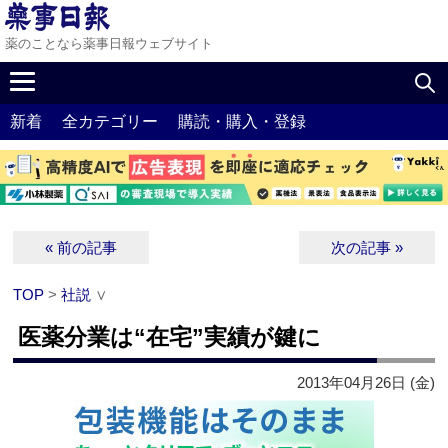
薬のことなら薬事日報ウェブサイト
新着
全カテゴリー
購読・購入・登録
« 前の記事
次の記事 »
TOP
>
社説
∨
医薬分業は“在宅”実績が鍵に
2013年04月26日 (金)