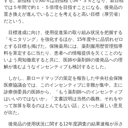
する。新指標での60％は旧指標で34・３％となり、新目標
では５年間で約１・５倍増を目指すことになる。後発品の
置き換えが進んでいることを考えると高い目標（厚労省）
だという。
目標達成に向け、使用促進策の取り組み状況を把握する
「モニタリング」を強化するほか、15年度中に品切れゼロ
とする目標も掲げた。保険薬局には、薬剤服用歴管理指導
料を算定するに当たり、患者への情報提供を欠くことのな
いよう周知徹底すると共に、医師や薬剤師の後発品への理
解が進むようなインセンティブも検討するとした。
しかし、新ロードマップの策定を報告した中央社会保険
医療協議会では、このインセンティブに非難が集中。主に
診療側委員の医師から、「もう薬剤師へのインセンティブ
はいいのではないか」「文書説明は当然の義務。それをや
って加算を取るのはとんでもない話」といった厳しい意見
が出た。
後発品の使用状況に関する12年度調査の結果速報が示さ