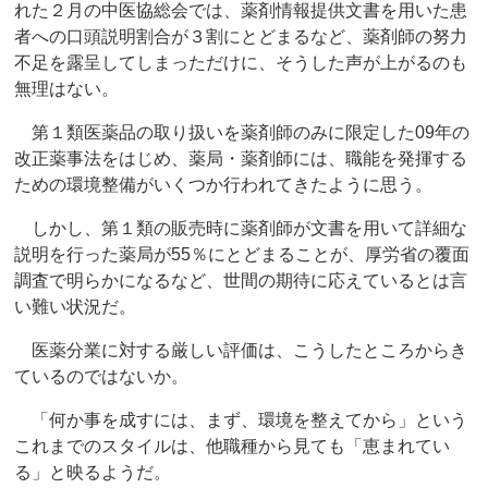
れた２月の中医協総会では、薬剤情報提供文書を用いた患
者への口頭説明割合が３割にとどまるなど、薬剤師の努力
不足を露呈してしまっただけに、そうした声が上がるのも
無理はない。
第１類医薬品の取り扱いを薬剤師のみに限定した09年の
改正薬事法をはじめ、薬局・薬剤師には、職能を発揮する
ための環境整備がいくつか行われてきたように思う。
しかし、第１類の販売時に薬剤師が文書を用いて詳細な
説明を行った薬局が55％にとどまることが、厚労省の覆面
調査で明らかになるなど、世間の期待に応えているとは言
い難い状況だ。
医薬分業に対する厳しい評価は、こうしたところからき
ているのではないか。
「何か事を成すには、まず、環境を整えてから」という
これまでのスタイルは、他職種から見ても「恵まれてい
る」と映るようだ。