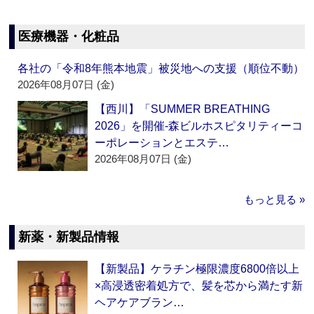
医療機器・化粧品
各社の「令和8年熊本地震」被災地への支援（順位不動）
2026年08月07日 (金)
【西川】「SUMMER BREATHING
2026」を開催‐森ビルホスピタリティーコ
ーポレーションとエステ…
2026年08月07日 (金)
もっと見る »
新薬・新製品情報
【新製品】ケラチン極限濃度6800倍以上
×高浸透密着処方で、髪を芯から満たす新
ヘアケアブラン…