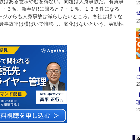
故はある意味やむを得ない。問題は人身事故だ。有責事
2
２・３％。新卒MRに限ると７・１％、１３６件になる
ージからも人身事故は減らしたいところ。各社は様々な
2
身事故率は横ばいで推移し、変化はないという。実効性
2
2