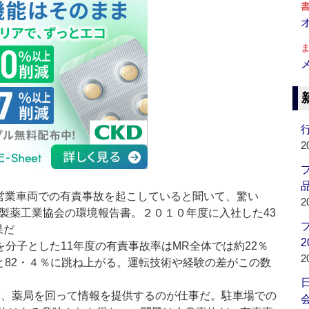
行
2
品
に営業車両での有責事故を起こしていると聞いて、驚い
2
本製薬工業協会の環境報告書。２０１０年度に入社した43
果だ
2
分子とした11年度の有責事故率はMR全体では約22％
2
と82・４％に跳ね上がる。運転技術や経験の差がこの数
所、薬局を回って情報を提供するのが仕事だ。駐車場での
会