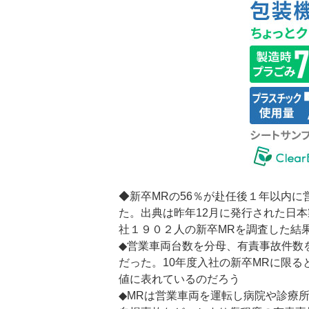
◆新卒MRの56％が赴任後１年以内
た。出典は昨年12月に発行された日
社１９０２人の新卒MRを調査した結
◆営業車両台数を分母、有責事故件数を
だった。10年度入社の新卒MRに限る
値に表れているのだろう
◆MRは営業車両を運転し病院や診療