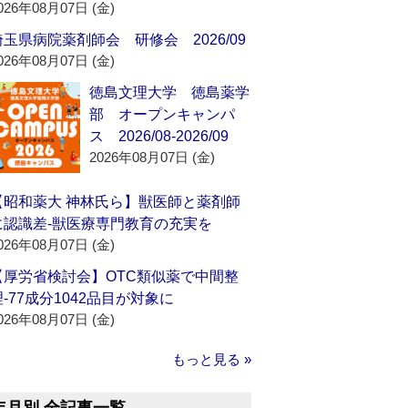
026年08月07日 (金)
埼玉県病院薬剤師会 研修会 2026/09
026年08月07日 (金)
徳島文理大学 徳島薬学
部 オープンキャンパ
ス 2026/08-2026/09
2026年08月07日 (金)
【昭和薬大 神林氏ら】獣医師と薬剤師
に認識差‐獣医療専門教育の充実を
026年08月07日 (金)
【厚労省検討会】OTC類似薬で中間整
理‐77成分1042品目が対象に
026年08月07日 (金)
もっと見る »