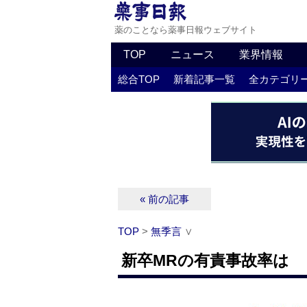
薬のことなら薬事日報ウェブサイト
TOP
ニュース
業界情報
総合TOP
新着記事一覧
全カテゴリ
« 前の記事
TOP
>
無季言
∨
新卒MRの有責事故率は