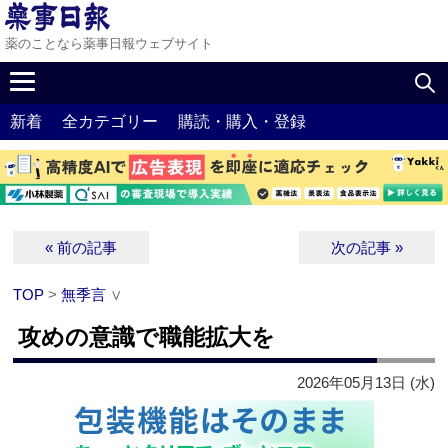
薬のことなら薬事日報ウェブサイト
新着
全カテゴリー
購読・購入・登録
« 前の記事
次の記事 »
TOP
>
無季言
∨
攻めの意識で職能拡大を
2026年05月13日 (水)