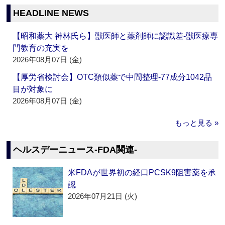
HEADLINE NEWS
【昭和薬大 神林氏ら】獣医師と薬剤師に認識差‐獣医療専
門教育の充実を
2026年08月07日 (金)
【厚労省検討会】OTC類似薬で中間整理‐77成分1042品
目が対象に
2026年08月07日 (金)
もっと見る »
ヘルスデーニュース‐FDA関連‐
米FDAが世界初の経口PCSK9阻害薬を承
認
2026年07月21日 (火)