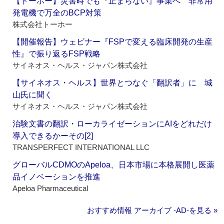
【トーホー】災害時でも『止まらない』事業へ 非常用
発電機で万全のBCP対策
株式会社トーホー
【開催報告】ウェビナー『FSPで変える臨床開発の生産
性』で振り返るFSP戦略
サイネオス・ヘルス・ジャパン株式会社
【サイネオス・ヘルス】世界とつなぐ「翻訳者」に 城
山氏に聞く
サイネオス・ヘルス・ジャパン株式会社
治験文書の翻訳・ローカライゼーションにAIをどれだけ
導入できるかーその[2]
TRANSPERFECT INTERNATIONAL LLC
グローバルCDMOのApeloa、日本市場に本格展開し医薬
品イノベーションを推進
Apeloa Pharmaceutical
おすすめ情報 アーカイブ ‐AD‐を見る »