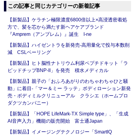
この記事と同じカテゴリーの新着記事
【新製品】ケラチン極限濃度6800倍以上×高浸透密着処
方で、髪を芯から満たす新ヘアケアブランド
『Amprem（アンプレム）』誕生 I-ne
【新製品】ハイゼントラを新発売‐高用量化で投与本数削
減 CSLベーリング
【新製品】ヒト脳性ナトリウム利尿ペプチドキット「ラ
ピッドチップBNP-II」を発売 積水メディカル
【新製品】親子の「おふろあがりのわちゃわちゃひと騒
動」に着目‐「マー＆ミー ラッテ」ボディローション新発
売・ボディミルクリニューアル クラシエ（ホームプロ
ダクツカンパニー）
【新製品】「HOPE LifeMark-TX Simple type」、「生成
AI音声入力」機能の販売開始 富士通Japan
【新製品】イメージングテクノロジー「SmartIQ