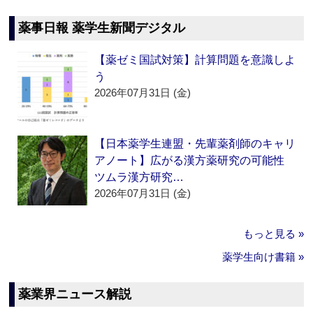
薬事日報 薬学生新聞デジタル
【薬ゼミ国試対策】計算問題を意識しよ
う
2026年07月31日 (金)
【日本薬学生連盟・先輩薬剤師のキャリ
アノート】広がる漢方薬研究の可能性
ツムラ漢方研究…
2026年07月31日 (金)
もっと見る »
薬学生向け書籍 »
薬業界ニュース解説