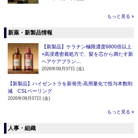
もっと見る »
新薬・新製品情報
【新製品】ケラチン極限濃度6800倍以上
×高浸透密着処方で、髪を芯から満たす新
ヘアケアブラン…
2026年08月07日 (金)
【新製品】ハイゼントラを新発売‐高用量化で投与本数削
減 CSLベーリング
2026年08月07日 (金)
もっと見る »
人事・組織