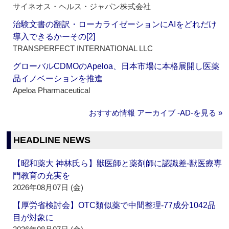
サイネオス・ヘルス・ジャパン株式会社
治験文書の翻訳・ローカライゼーションにAIをどれだけ
導入できるかーその[2]
TRANSPERFECT INTERNATIONAL LLC
グローバルCDMOのApeloa、日本市場に本格展開し医薬
品イノベーションを推進
Apeloa Pharmaceutical
おすすめ情報 アーカイブ ‐AD‐を見る »
HEADLINE NEWS
【昭和薬大 神林氏ら】獣医師と薬剤師に認識差‐獣医療専
門教育の充実を
2026年08月07日 (金)
【厚労省検討会】OTC類似薬で中間整理‐77成分1042品
目が対象に