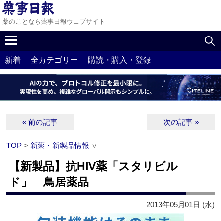
薬のことなら薬事日報ウェブサイト
新着
全カテゴリー
購読・購入・登録
« 前の記事
次の記事 »
TOP
>
新薬・新製品情報
∨
【新製品】抗HIV薬「スタリビル
ド」 鳥居薬品
2013年05月01日 (水)