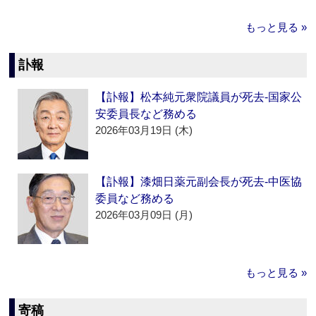
もっと見る »
訃報
【訃報】松本純元衆院議員が死去‐国家公
安委員長など務める
2026年03月19日 (木)
【訃報】漆畑日薬元副会長が死去‐中医協
委員など務める
2026年03月09日 (月)
もっと見る »
寄稿