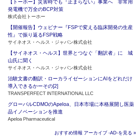
【トーホー】災害時でも『止まらない』事業へ 非常用
発電機で万全のBCP対策
株式会社トーホー
【開催報告】ウェビナー『FSPで変える臨床開発の生産
性』で振り返るFSP戦略
サイネオス・ヘルス・ジャパン株式会社
【サイネオス・ヘルス】世界とつなぐ「翻訳者」に 城
山氏に聞く
サイネオス・ヘルス・ジャパン株式会社
治験文書の翻訳・ローカライゼーションにAIをどれだけ
導入できるかーその[2]
TRANSPERFECT INTERNATIONAL LLC
グローバルCDMOのApeloa、日本市場に本格展開し医薬
品イノベーションを推進
Apeloa Pharmaceutical
おすすめ情報 アーカイブ ‐AD‐を見る »