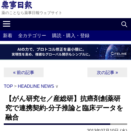
薬のことなら薬事日報ウェブサイト
新着
全カテゴリー
購読・購入・登録
« 前の記事
次の記事 »
TOP
>
HEADLINE NEWS
∨
【がん研究セ／産総研】抗癌剤創薬研
究で連携契約‐分子推論と臨床データを
融合
2013年07月10日 (水)