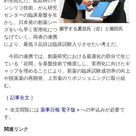
約を結んだ。産総研のイ
ンシリコ技術、がん研究
センターの臨床基盤を生
かし、日本発の創薬シー
握手する夏目氏（左）と堀田氏
ズをいち早く実用化につ
なげていく。両者の連携
により、最低３品目は臨床試験入りさせたい考えだ。
今回の連携では、創薬研究における最適化の部分で生じ
ている「谷間」を基盤技術で橋渡しし、実用化に向けたギ
ャップを埋めることにより、新薬の臨床試験成功率の向上
や脱落薬の再開発、上市薬のリポジショニングに取り組
む。
［ 記事全文 ］
＊ 全文閲覧には
薬事日報 電子版 »
への申込みが必要で
す。
関連リンク