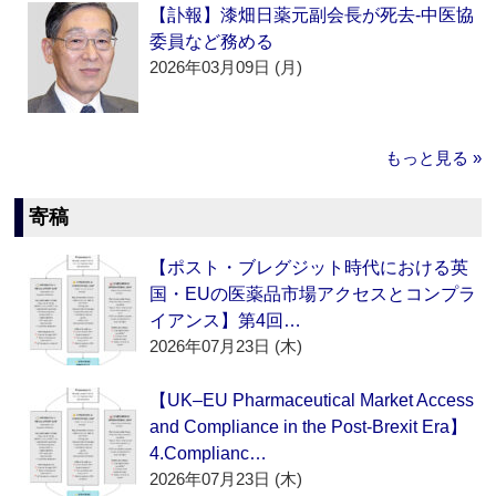
【訃報】漆畑日薬元副会長が死去‐中医協
委員など務める
2026年03月09日 (月)
もっと見る »
寄稿
【ポスト・ブレグジット時代における英
国・EUの医薬品市場アクセスとコンプラ
イアンス】第4回…
2026年07月23日 (木)
【UK–EU Pharmaceutical Market Access
and Compliance in the Post-Brexit Era】
4.Complianc…
2026年07月23日 (木)