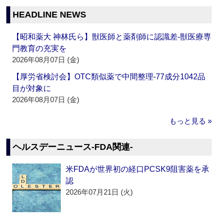
HEADLINE NEWS
【昭和薬大 神林氏ら】獣医師と薬剤師に認識差‐獣医療専
門教育の充実を
2026年08月07日 (金)
【厚労省検討会】OTC類似薬で中間整理‐77成分1042品
目が対象に
2026年08月07日 (金)
もっと見る »
ヘルスデーニュース‐FDA関連‐
米FDAが世界初の経口PCSK9阻害薬を承
認
2026年07月21日 (火)