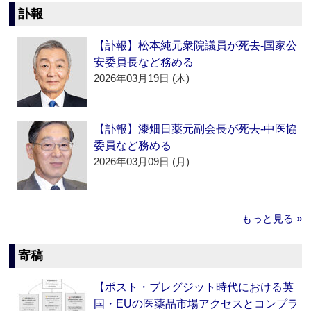
訃報
【訃報】松本純元衆院議員が死去‐国家公
安委員長など務める
2026年03月19日 (木)
【訃報】漆畑日薬元副会長が死去‐中医協
委員など務める
2026年03月09日 (月)
もっと見る »
寄稿
【ポスト・ブレグジット時代における英
国・EUの医薬品市場アクセスとコンプラ