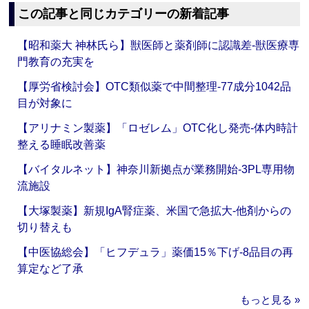
この記事と同じカテゴリーの新着記事
【昭和薬大 神林氏ら】獣医師と薬剤師に認識差‐獣医療専
門教育の充実を
【厚労省検討会】OTC類似薬で中間整理‐77成分1042品
目が対象に
【アリナミン製薬】「ロゼレム」OTC化し発売‐体内時計
整える睡眠改善薬
【バイタルネット】神奈川新拠点が業務開始‐3PL専用物
流施設
【大塚製薬】新規IgA腎症薬、米国で急拡大‐他剤からの
切り替えも
【中医協総会】「ヒフデュラ」薬価15％下げ‐8品目の再
算定など了承
もっと見る »