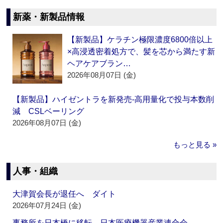
新薬・新製品情報
【新製品】ケラチン極限濃度6800倍以上
×高浸透密着処方で、髪を芯から満たす新
ヘアケアブラン…
2026年08月07日 (金)
【新製品】ハイゼントラを新発売‐高用量化で投与本数削
減 CSLベーリング
2026年08月07日 (金)
もっと見る »
人事・組織
大津賀会長が退任へ ダイト
2026年07月24日 (金)
事務所を日本橋に移転 日本医療機器産業連合会