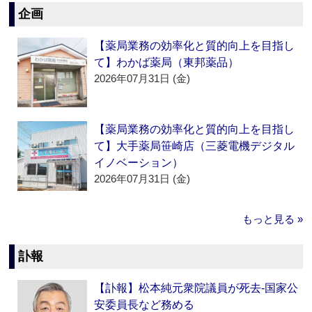
企画
【薬局業務の効率化と質的向上を目指し
て】わかば薬局（東邦薬品）
2026年07月31日 (金)
【薬局業務の効率化と質的向上を目指し
て】大手薬局笹崎店（三菱電機デジタル
イノベーション）
2026年07月31日 (金)
もっと見る »
訃報
【訃報】松本純元衆院議員が死去‐国家公
安委員長など務める