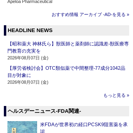
Apeloa Pharmaceutical
おすすめ情報 アーカイブ ‐AD‐を見る »
HEADLINE NEWS
【昭和薬大 神林氏ら】獣医師と薬剤師に認識差‐獣医療専
門教育の充実を
2026年08月07日 (金)
【厚労省検討会】OTC類似薬で中間整理‐77成分1042品
目が対象に
2026年08月07日 (金)
もっと見る »
ヘルスデーニュース‐FDA関連‐
米FDAが世界初の経口PCSK9阻害薬を承
認