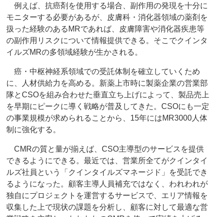
例えば、抗癌剤を使用する場合、副作用の発現を十分に
モニターする必要があるが、皮膚科・消化器領域の薬剤を
扱った経験のあるMRであれば、皮膚障害や消化器疾患等
の副作用リスクについて情報提供できる。そこでクインタ
イルズMRの多領域経験が生かされる。
癌・中枢神経系領域での受託体制を確立していくため
に、人材供給力を高める。新薬上市時に製薬企業の営業部
隊とCSOを組み合わせた垂直立ち上げによって、製品売上
を早期にピークに導く戦略が普及してきた。CSOにも一定
の事業規模が求められることから、15年にはMR3000人体
制に強化する。
CMRの質と量が揃えば、CSO主導型のサービスを提供
できるようにできる。最近では、営業所全てがクインタイ
ルズ社員という「クインタイルズマネージド」を受託でき
るようになった。顧客主導人員補充ではなく、われわれが
独自にプロジェクトを運営するサービスで、エリア情報を
収集した上で現状の課題を分析し、顧客に対して最適な営