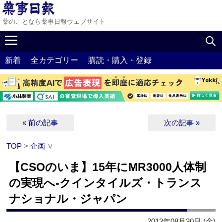
薬のことなら薬事日報ウェブサイト
新着
全カテゴリー
購読・購入・登録
« 前の記事
次の記事 »
TOP
>
企画
∨
【CSOのいま】15年にMR3000人体制
の実現へ‐クインタイルズ・トランス
ナショナル・ジャパン
2013年08月30日 (金)