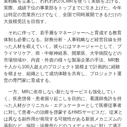
業戦略を立案し、われわれのCMRを使って実績を上げる。
実際、成績下位の事業部をトップまでに引き上げた。今年
は特定の営業所だけでなく、全国で同時展開できるだけの
大規模受託を目指す。
それに伴って、若手層をマネージャーへと育成する教育
体制も必要になる。財務分析・人事戦略など経営目線を持
った人材を鍛えていく。彼らにはマネージャーとして、プ
ライマリケア、癌・中枢神経系、開業医、大学病院などの
市場領域や、内資・外資の様々な製薬企業の手法、MR数
十人から100人超えのプロジェクト規模まで計画的に経験
を積ませ、組織として成功体験を共有し、プロジェクト運
営の専門家に育成する。
一方、MRに依存しない新たなサービスも強化してい
く。疾患啓発・患者掘り起こしを目的に、看護師免許を持
った人材がクリニカル・エデュケーターとして医療従事者
に対して患者への治療を啓蒙するHMSサービスだ。従来と
は異なる副作用が発現する可能性がある新規メカニズムの
薬剤など、病院・診療所などのコメディカルに対して適正