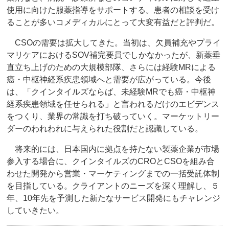
使用に向けた服薬指導をサポートする。患者の相談を受け
ることが多いコメディカルにとって大変有益だと評判だ。
CSOの需要は拡大してきた。当初は、欠員補充やプライ
マリケアにおけるSOV補完要員でしかなかったが、新薬垂
直立ち上げのための大規模部隊、さらには経験MRによる
癌・中枢神経系疾患領域へと需要が広がっている。今後
は、「クインタイルズならば、未経験MRでも癌・中枢神
経系疾患領域を任せられる」と言われるだけのエビデンス
をつくり、業界の常識を打ち破っていく。マーケットリー
ダーのわれわれに与えられた役割だと認識している。
将来的には、日本国内に拠点を持たない製薬企業が市場
参入する場合に、クインタイルズのCROとCSOを組み合
わせた開発から営業・マーケティングまでの一括受託体制
を目指している。クライアントのニーズを深く理解し、５
年、10年先を予測した新たなサービス開発にもチャレンジ
していきたい。