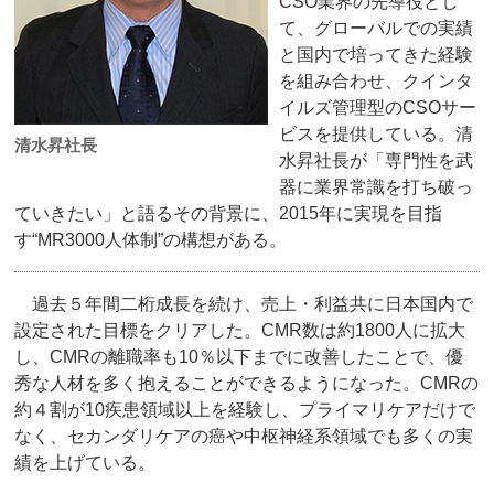
CSO業界の先導役とし
て、グローバルでの実績
と国内で培ってきた経験
を組み合わせ、クインタ
イルズ管理型のCSOサー
ビスを提供している。清
清水昇社長
水昇社長が「専門性を武
器に業界常識を打ち破っ
ていきたい」と語るその背景に、2015年に実現を目指
す“MR3000人体制”の構想がある。
過去５年間二桁成長を続け、売上・利益共に日本国内で
設定された目標をクリアした。CMR数は約1800人に拡大
し、CMRの離職率も10％以下までに改善したことで、優
秀な人材を多く抱えることができるようになった。CMRの
約４割が10疾患領域以上を経験し、プライマリケアだけで
なく、セカンダリケアの癌や中枢神経系領域でも多くの実
績を上げている。