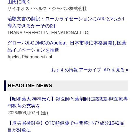
山氏に聞く
サイネオス・ヘルス・ジャパン株式会社
治験文書の翻訳・ローカライゼーションにAIをどれだけ
導入できるかーその[2]
TRANSPERFECT INTERNATIONAL LLC
グローバルCDMOのApeloa、日本市場に本格展開し医薬
品イノベーションを推進
Apeloa Pharmaceutical
おすすめ情報 アーカイブ ‐AD‐を見る »
HEADLINE NEWS
【昭和薬大 神林氏ら】獣医師と薬剤師に認識差‐獣医療専
門教育の充実を
2026年08月07日 (金)
【厚労省検討会】OTC類似薬で中間整理‐77成分1042品
目が対象に