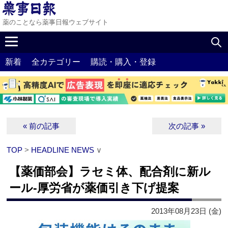
薬のことなら薬事日報ウェブサイト
新着
全カテゴリー
購読・購入・登録
« 前の記事
次の記事 »
TOP
>
HEADLINE NEWS
∨
【薬価部会】ラセミ体、配合剤に新ル
ール‐厚労省が薬価引き下げ提案
2013年08月23日 (金)