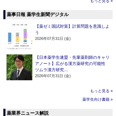
もっと見る »
薬事日報 薬学生新聞デジタル
【薬ゼミ国試対策】計算問題を意識しよ
う
2026年07月31日 (金)
【日本薬学生連盟・先輩薬剤師のキャリ
アノート】広がる漢方薬研究の可能性
ツムラ漢方研究…
2026年07月31日 (金)
もっと見る »
薬学生向け書籍 »
薬業界ニュース解説