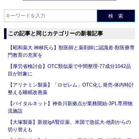
検 索
この記事と同じカテゴリーの新着記事
【昭和薬大 神林氏ら】獣医師と薬剤師に認識差‐獣医療専
門教育の充実を
【厚労省検討会】OTC類似薬で中間整理‐77成分1042品
目が対象に
【アリナミン製薬】「ロゼレム」OTC化し発売‐体内時計
整える睡眠改善薬
【バイタルネット】神奈川新拠点が業務開始‐3PL専用物
流施設
【大塚製薬】新規IgA腎症薬、米国で急拡大‐他剤からの
切り替えも