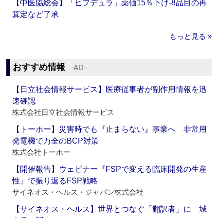
【中医協総会】「ヒフデュラ」薬価15％下げ‐8品目の再
算定など了承
もっと見る »
おすすめ情報
‐AD‐
【日立社会情報サービス】医療従事者が副作用情報を迅
速確認
株式会社日立社会情報サービス
【トーホー】災害時でも『止まらない』事業へ 非常用
発電機で万全のBCP対策
株式会社トーホー
【開催報告】ウェビナー『FSPで変える臨床開発の生産
性』で振り返るFSP戦略
サイネオス・ヘルス・ジャパン株式会社
【サイネオス・ヘルス】世界とつなぐ「翻訳者」に 城