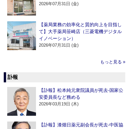
2026年07月31日 (金)
【薬局業務の効率化と質的向上を目指し
て】大手薬局笹崎店（三菱電機デジタル
イノベーション）
2026年07月31日 (金)
もっと見る »
訃報
【訃報】松本純元衆院議員が死去‐国家公
安委員長など務める
2026年03月19日 (木)
【訃報】漆畑日薬元副会長が死去‐中医協