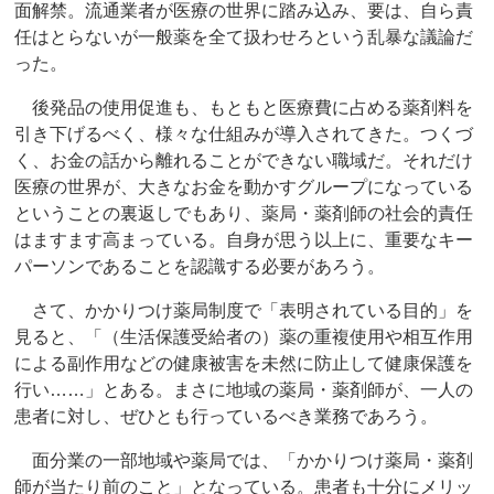
面解禁。流通業者が医療の世界に踏み込み、要は、自ら責
任はとらないが一般薬を全て扱わせろという乱暴な議論だ
った。
後発品の使用促進も、もともと医療費に占める薬剤料を
引き下げるべく、様々な仕組みが導入されてきた。つくづ
く、お金の話から離れることができない職域だ。それだけ
医療の世界が、大きなお金を動かすグループになっている
ということの裏返しでもあり、薬局・薬剤師の社会的責任
はますます高まっている。自身が思う以上に、重要なキー
パーソンであることを認識する必要があろう。
さて、かかりつけ薬局制度で「表明されている目的」を
見ると、「（生活保護受給者の）薬の重複使用や相互作用
による副作用などの健康被害を未然に防止して健康保護を
行い……」とある。まさに地域の薬局・薬剤師が、一人の
患者に対し、ぜひとも行っているべき業務であろう。
面分業の一部地域や薬局では、「かかりつけ薬局・薬剤
師が当たり前のこと」となっている。患者も十分にメリッ