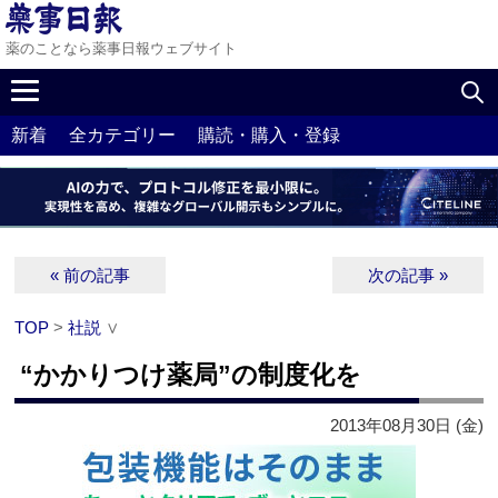
薬のことなら薬事日報ウェブサイト
新着
全カテゴリー
購読・購入・登録
« 前の記事
次の記事 »
TOP
>
社説
∨
“かかりつけ薬局”の制度化を
2013年08月30日 (金)