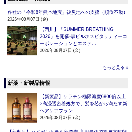
各社の「令和8年熊本地震」被災地への支援（順位不動）
2026年08月07日 (金)
【西川】「SUMMER BREATHING
2026」を開催‐森ビルホスピタリティーコ
ーポレーションとエステ…
2026年08月07日 (金)
もっと見る »
新薬・新製品情報
【新製品】ケラチン極限濃度6800倍以上
×高浸透密着処方で、髪を芯から満たす新
ヘアケアブラン…
2026年08月07日 (金)
【新製品】ハイゼントラを新発売‐高用量化で投与本数削