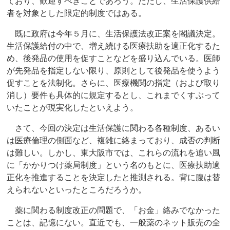
ており、歓迎すべきことであろう。ただし、生活保護供給
者を対象とした限定的制度ではある。
既に政府は今年５月に、生活保護法改正案を閣議決定。
生活保護給付の中で、増え続ける医療扶助を適正化するた
め、後発品の使用を促すことなどを盛り込んでいる。医師
が先発品を指定しない限り、原則として後発品を使うよう
促すことを法制化。さらに、医療機関の指定（および取り
消し）要件も具体的に規定するとし、これまでくすぶって
いたことが現実化したといえよう。
さて、今回の決定は生活保護に関わる各種制度、あるい
は医療倫理の側面など、複雑に絡まっており、成否の判断
は難しい。しかし、東大阪市では、これらの流れを追い風
に「かかりつけ薬局制度」という名のもとに、医療扶助適
正化を推進することを決定したと推測される。背に腹は替
えられないといったところだろうか。
薬に関わる制度改正の問題で、「お金」絡みでなかった
ことは、記憶にない。直近でも、一般薬のネット販売の全