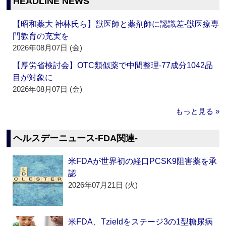
HEADLINE NEWS
【昭和薬大 神林氏ら】獣医師と薬剤師に認識差‐獣医療専
門教育の充実を
2026年08月07日 (金)
【厚労省検討会】OTC類似薬で中間整理‐77成分1042品
目が対象に
2026年08月07日 (金)
もっと見る »
ヘルスデーニュース‐FDA関連‐
米FDAが世界初の経口PCSK9阻害薬を承
認
2026年07月21日 (火)
米FDA、Tzieldをステージ3の1型糖尿病