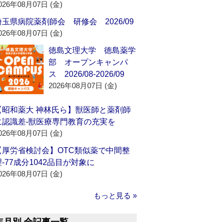
026年08月07日 (金)
埼玉県病院薬剤師会 研修会 2026/09
026年08月07日 (金)
徳島文理大学 徳島薬学
部 オープンキャンパ
ス 2026/08-2026/09
2026年08月07日 (金)
【昭和薬大 神林氏ら】獣医師と薬剤師
に認識差‐獣医療専門教育の充実を
026年08月07日 (金)
【厚労省検討会】OTC類似薬で中間整
理‐77成分1042品目が対象に
026年08月07日 (金)
もっと見る »