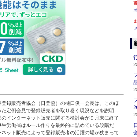
行
2
品
2
登録販売者協会（日登協）の樋口俊一会長は、このほ
2
った定例会見で登録販売者を取り巻く現況などを説明
2
品のインターネット販売に関する検討会が９月末に終了
厚生労働省はルール作りを最終的に詰めている段階だ
ーネット販売によって登録販売者の活躍の場が狭まって
会