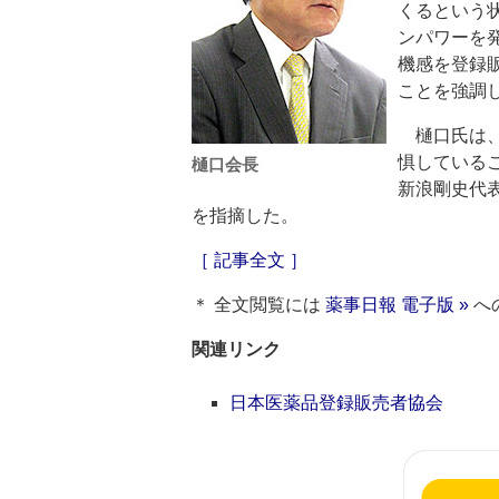
くるという
ンパワーを
機感を登録
ことを強調
樋口氏は、
惧している
樋口会長
新浪剛史代
を指摘した。
［ 記事全文 ］
＊ 全文閲覧には
薬事日報 電子版 »
へ
関連リンク
日本医薬品登録販売者協会