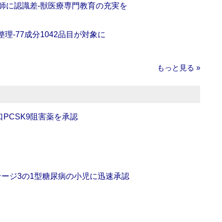
師に認識差‐獣医療専門教育の充実を
理‐77成分1042品目が対象に
もっと見る »
口PCSK9阻害薬を承認
をステージ3の1型糖尿病の小児に迅速承認