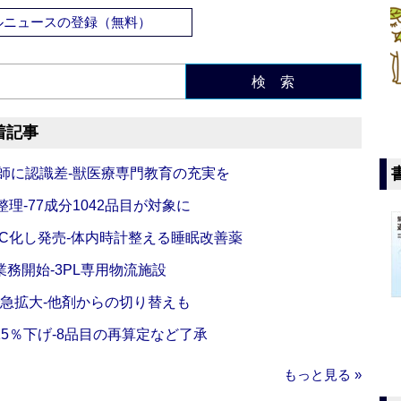
ルニュースの登録（無料）
検 索
着記事
師に認識差‐獣医療専門教育の充実を
理‐77成分1042品目が対象に
C化し発売‐体内時計整える睡眠改善薬
務開始‐3PL専用物流施設
で急拡大‐他剤からの切り替えも
5％下げ‐8品目の再算定など了承
もっと見る »