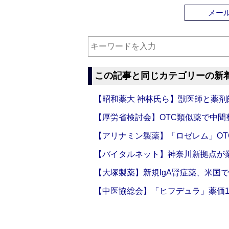
メー
この記事と同じカテゴリーの新
【昭和薬大 神林氏ら】獣医師と薬剤
【厚労省検討会】OTC類似薬で中間整
【アリナミン製薬】「ロゼレム」OT
【バイタルネット】神奈川新拠点が業
【大塚製薬】新規IgA腎症薬、米国
【中医協総会】「ヒフデュラ」薬価1