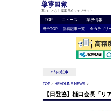
薬のことなら薬事日報ウェブサイト
TOP
ニュース
業界情報
総合TOP
新着記事一覧
全カテゴリ
« 前の記事
TOP
>
HEADLINE NEWS
∨
【日登協】樋口会長「リ