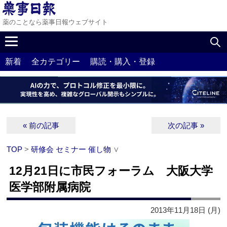
薬のことなら薬事日報ウェブサイト
新着
全カテゴリー
購読・購入・登録
« 前の記事
次の記事 »
TOP
>
研修会 セミナー 催し物
∨
12月21日に市民フォーラム 大阪大学
医学部附属病院
2013年11月18日 (月)