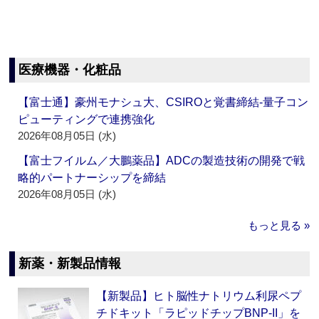
医療機器・化粧品
【富士通】豪州モナシュ大、CSIROと覚書締結‐量子コン
ピューティングで連携強化
2026年08月05日 (水)
【富士フイルム／大鵬薬品】ADCの製造技術の開発で戦
略的パートナーシップを締結
2026年08月05日 (水)
もっと見る »
新薬・新製品情報
【新製品】ヒト脳性ナトリウム利尿ペプ
チドキット「ラピッドチップBNP-II」を