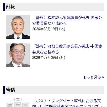
訃報
【訃報】松本純元衆院議員が死去‐国家公
安委員長など務める
2026年03月19日 (木)
【訃報】漆畑日薬元副会長が死去‐中医協
委員など務める
2026年03月09日 (月)
もっと見る »
寄稿
【ポスト・ブレグジット時代における英
国・EUの医薬品市場アクセスとコンプラ