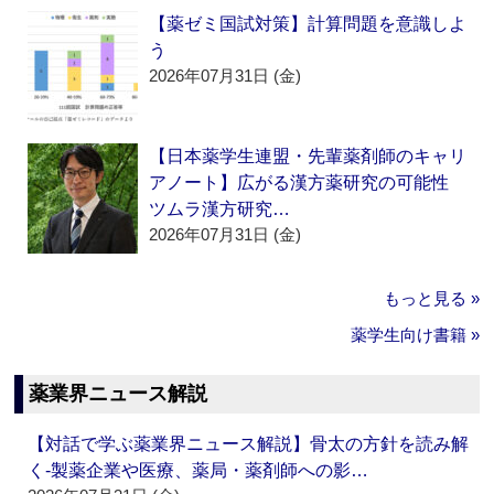
【薬ゼミ国試対策】計算問題を意識しよ
う
2026年07月31日 (金)
【日本薬学生連盟・先輩薬剤師のキャリ
アノート】広がる漢方薬研究の可能性
ツムラ漢方研究…
2026年07月31日 (金)
もっと見る »
薬学生向け書籍 »
薬業界ニュース解説
【対話で学ぶ薬業界ニュース解説】骨太の方針を読み解
く‐製薬企業や医療、薬局・薬剤師への影…