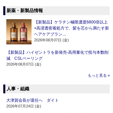
新薬・新製品情報
【新製品】ケラチン極限濃度6800倍以上
×高浸透密着処方で、髪を芯から満たす新
ヘアケアブラン…
2026年08月07日 (金)
【新製品】ハイゼントラを新発売‐高用量化で投与本数削
減 CSLベーリング
2026年08月07日 (金)
もっと見る »
人事・組織
大津賀会長が退任へ ダイト
2026年07月24日 (金)