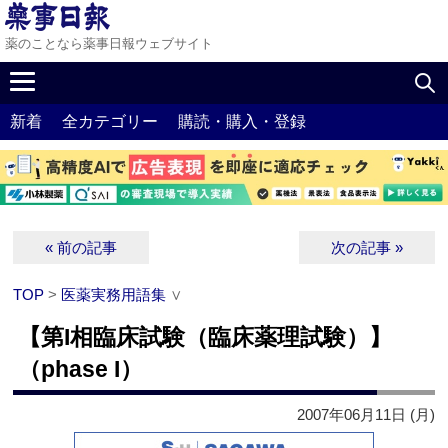
薬のことなら薬事日報ウェブサイト
新着
全カテゴリー
購読・購入・登録
« 前の記事
次の記事 »
TOP
>
医薬実務用語集
∨
【第I相臨床試験（臨床薬理試験）】
（phase I）
2007年06月11日 (月)