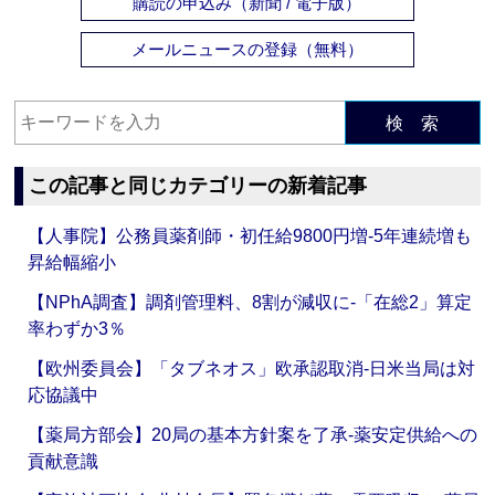
購読の申込み（新聞 / 電子版）
メールニュースの登録（無料）
検 索
この記事と同じカテゴリーの新着記事
【人事院】公務員薬剤師・初任給9800円増‐5年連続増も
昇給幅縮小
【NPhA調査】調剤管理料、8割が減収に‐「在総2」算定
率わずか3％
【欧州委員会】「タブネオス」欧承認取消‐日米当局は対
応協議中
【薬局方部会】20局の基本方針案を了承‐薬安定供給への
貢献意識