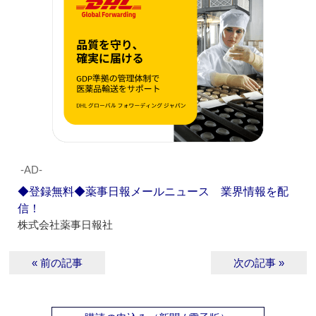
‐AD‐
◆登録無料◆薬事日報メールニュース 業界情報を配
信！
株式会社薬事日報社
« 前の記事
次の記事 »