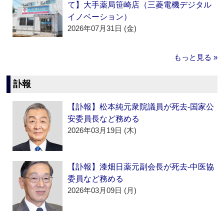
て】大手薬局笹崎店（三菱電機デジタル
イノベーション）
2026年07月31日 (金)
もっと見る »
訃報
【訃報】松本純元衆院議員が死去‐国家公
安委員長など務める
2026年03月19日 (木)
【訃報】漆畑日薬元副会長が死去‐中医協
委員など務める
2026年03月09日 (月)