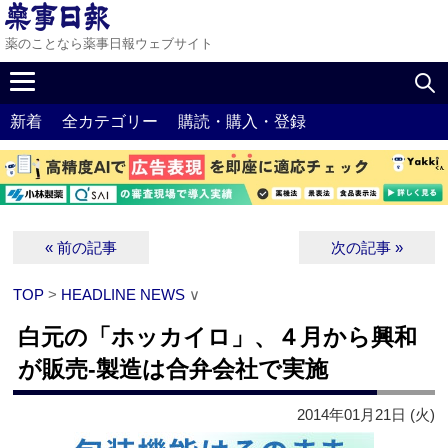
薬のことなら薬事日報ウェブサイト
新着
全カテゴリー
購読・購入・登録
« 前の記事
次の記事 »
TOP
>
HEADLINE NEWS
∨
白元の「ホッカイロ」、４月から興和
が販売‐製造は合弁会社で実施
2014年01月21日 (火)