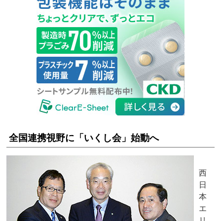
全国連携視野に「いくし会」始動へ
西
日
本
エ
リ