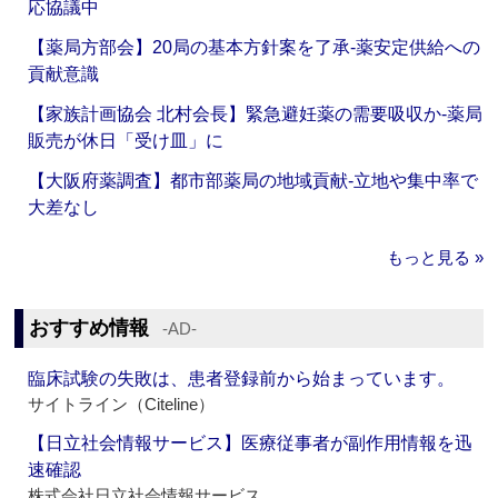
応協議中
【薬局方部会】20局の基本方針案を了承‐薬安定供給への
貢献意識
【家族計画協会 北村会長】緊急避妊薬の需要吸収か‐薬局
販売が休日「受け皿」に
【大阪府薬調査】都市部薬局の地域貢献‐立地や集中率で
大差なし
もっと見る »
おすすめ情報
‐AD‐
臨床試験の失敗は、患者登録前から始まっています。
サイトライン（Citeline）
【日立社会情報サービス】医療従事者が副作用情報を迅
速確認
株式会社日立社会情報サービス