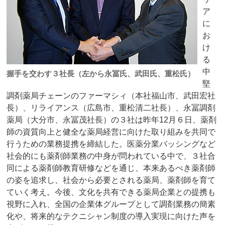
ア
に
お
け
る
中
握手を交わす３社長（左から永冨氏、武田氏、重松氏）
堅
調剤薬局チェーンのファーマシィ（本社福山市、武田宏社
長）、リライアンス（広島市、重松清二社長）、永冨調剤
薬局（大分市、永冨茂社長）の３社は昨年12月６日、薬剤
師の資質向上と健全な薬局経営に向けた取り組みを共同で
行うための業務提携を締結した。医薬分業バッシングなど
社会的にも薬剤師業務の中身が問われている中で、３社合
同による薬剤師教育研修などを通じ、本来あるべき薬剤師
の姿を追求し、社会から必要とされる薬局、薬剤師を育て
ていく考え。今後、文化を共有できる薬局企業との提携も
視野に入れ、全国の企業体グループとして調剤業務の簡素
化や、将来的なテクニシャン制度の導入実現に向けた声を