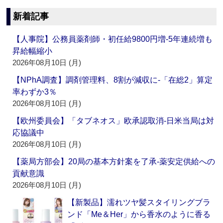
新着記事
【人事院】公務員薬剤師・初任給9800円増‐5年連続増も
昇給幅縮小
2026年08月10日 (月)
【NPhA調査】調剤管理料、8割が減収に‐「在総2」算定
率わずか3％
2026年08月10日 (月)
【欧州委員会】「タブネオス」欧承認取消‐日米当局は対
応協議中
2026年08月10日 (月)
【薬局方部会】20局の基本方針案を了承‐薬安定供給への
貢献意識
2026年08月10日 (月)
【新製品】濡れツヤ髪スタイリングブラ
ンド「Me＆Her」から香水のように香る