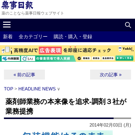
薬のことなら薬事日報ウェブサイト
新着
全カテゴリー
購読・購入・登録
« 前の記事
次の記事 »
TOP
>
HEADLINE NEWS
∨
薬剤師業務の本来像を追求‐調剤３社が
業務提携
2014年02月03日 (月)