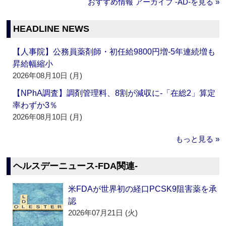
おすすめ情報 アーカイブ ‐AD‐を見る »
HEADLINE NEWS
【人事院】公務員薬剤師・初任給9800円増‐5年連続増も
昇給幅縮小
2026年08月10日 (月)
【NPhA調査】調剤管理料、8割が減収に‐「在総2」算定
率わずか3％
2026年08月10日 (月)
もっと見る »
ヘルスデーニュース‐FDA関連‐
米FDAが世界初の経口PCSK9阻害薬を承
認
2026年07月21日 (火)