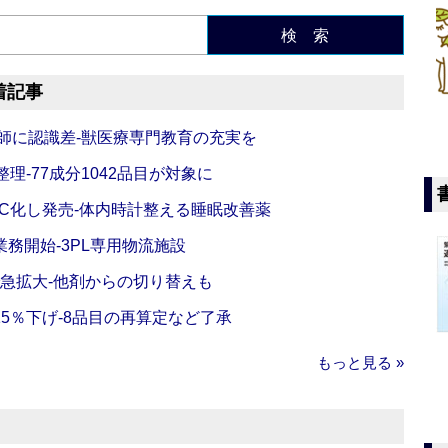
検 索
着記事
師に認識差‐獣医療専門教育の充実を
理‐77成分1042品目が対象に
C化し発売‐体内時計整える睡眠改善薬
務開始‐3PL専用物流施設
で急拡大‐他剤からの切り替えも
5％下げ‐8品目の再算定など了承
もっと見る »