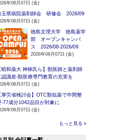
026年08月07日 (金)
埼玉県病院薬剤師会 研修会 2026/09
026年08月07日 (金)
徳島文理大学 徳島薬学
部 オープンキャンパ
ス 2026/08-2026/09
2026年08月07日 (金)
【昭和薬大 神林氏ら】獣医師と薬剤師
に認識差‐獣医療専門教育の充実を
026年08月07日 (金)
【厚労省検討会】OTC類似薬で中間整
理‐77成分1042品目が対象に
026年08月07日 (金)
もっと見る »