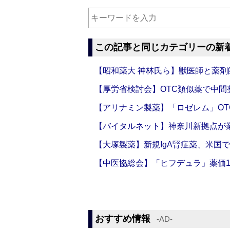
この記事と同じカテゴリーの新
【昭和薬大 神林氏ら】獣医師と薬剤
【厚労省検討会】OTC類似薬で中間整
【アリナミン製薬】「ロゼレム」OT
【バイタルネット】神奈川新拠点が業
【大塚製薬】新規IgA腎症薬、米国
【中医協総会】「ヒフデュラ」薬価1
おすすめ情報
‐AD‐