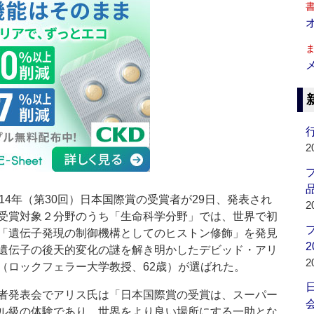
行
2
品
14年（第30回）日本国際賞の受賞者が29日、発表され
2
受賞対象２分野のうち「生命科学分野」では、世界で初
「遺伝子発現の制御機構としてのヒストン修飾」を発見
2
遺伝子の後天的変化の謎を解き明かしたデビッド・アリ
2
（ロックフェラー大学教授、62歳）が選ばれた。
発表会でアリス氏は「日本国際賞の受賞は、スーパー
会
ル級の体験であり、世界をより良い場所にする一助とな