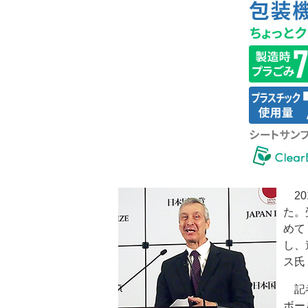
20
た。
めて
し、
ス氏
記者
ボー