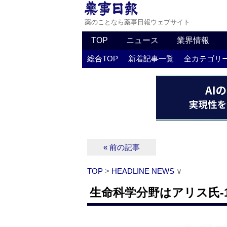
薬のことなら薬事日報ウェブサイト
TOP
ニュース
業界情報
総合TOP
新着記事一覧
全カテゴリ
« 前の記事
TOP
>
HEADLINE NEWS
∨
生命科学分野はアリス氏‐