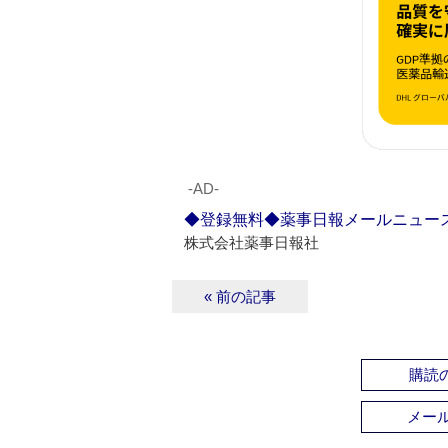
‐AD‐
◆登録無料◆薬事日報メールニュー
株式会社薬事日報社
« 前の記事
購読の
メー