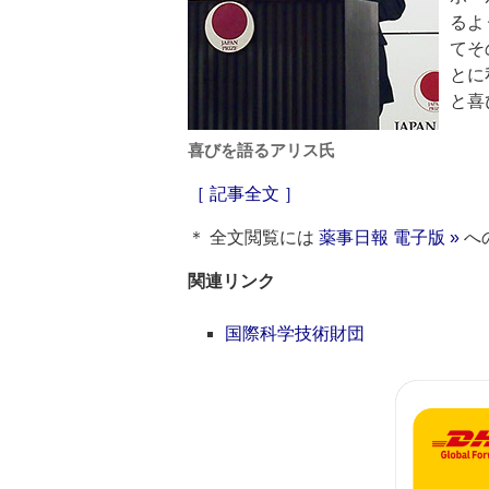
るよ
てそ
とに
と喜
喜びを語るアリス氏
［ 記事全文 ］
＊ 全文閲覧には
薬事日報 電子版 »
へ
関連リンク
国際科学技術財団