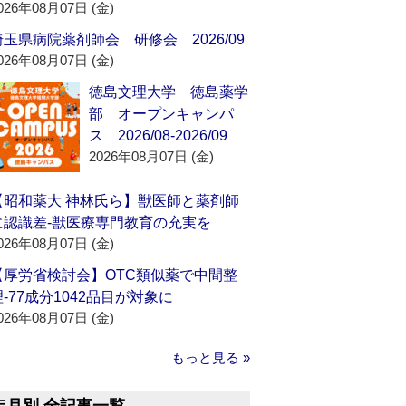
026年08月07日 (金)
埼玉県病院薬剤師会 研修会 2026/09
026年08月07日 (金)
徳島文理大学 徳島薬学
部 オープンキャンパ
ス 2026/08-2026/09
2026年08月07日 (金)
【昭和薬大 神林氏ら】獣医師と薬剤師
に認識差‐獣医療専門教育の充実を
026年08月07日 (金)
【厚労省検討会】OTC類似薬で中間整
理‐77成分1042品目が対象に
026年08月07日 (金)
もっと見る »