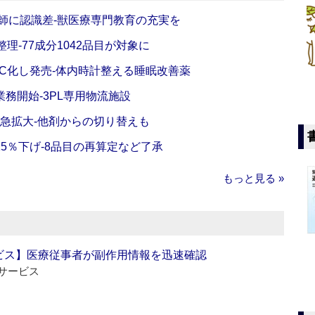
師に認識差‐獣医療専門教育の充実を
理‐77成分1042品目が対象に
C化し発売‐体内時計整える睡眠改善薬
務開始‐3PL専用物流施設
で急拡大‐他剤からの切り替えも
5％下げ‐8品目の再算定など了承
もっと見る »
ビス】医療従事者が副作用情報を迅速確認
サービス