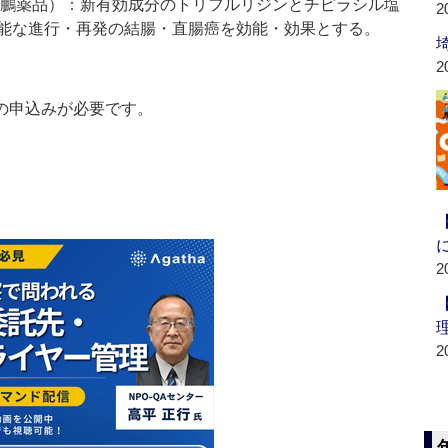
鵬薬品）：新有効成分のトリフルリジンとチピラシル塩
2
能な進行・再発の結腸・直腸癌を効能・効果とする。
2
の申込みが必要です。
2
2