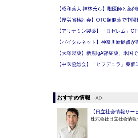
【昭和薬大 神林氏ら】獣医師と薬剤
【厚労省検討会】OTC類似薬で中間整
【アリナミン製薬】「ロゼレム」OT
【バイタルネット】神奈川新拠点が業
【大塚製薬】新規IgA腎症薬、米国
【中医協総会】「ヒフデュラ」薬価1
おすすめ情報
‐AD‐
【日立社会情報サー
株式会社日立社会情報