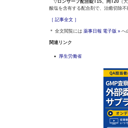
▽
ロンサーフ配合錠T15、同T20
（大
酸塩を含有する配合剤で、治癒切除不
［ 記事全文 ］
＊ 全文閲覧には
薬事日報 電子版 »
へ
関連リンク
厚生労働省