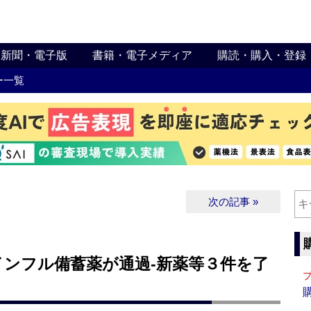
新聞・電子版
書籍・電子メディア
購読・購入・登録
ー一覧
次の記事 »
インフル備蓄薬が通過‐新薬等３件を了