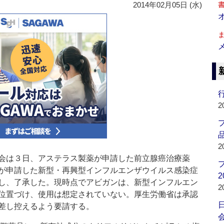
2014年02月05日 (水)
行
2
品
2
会は３日、アステラス製薬が申請した前立腺癌治療薬
が申請した新型・再興型インフルエンザウイルス感染症
2
し、了承した。現時点でアビガンは、新型インフルエン
2
位置づけ、使用は想定されていない。厚生労働省は承認
差し控えるよう要請する。
会