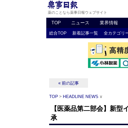
薬のことなら薬事日報ウェブサイト
TOP
ニュース
業界情報
総合TOP
新着記事一覧
全カテゴリ
« 前の記事
TOP
>
HEADLINE NEWS
∨
【医薬品第二部会】新型
承