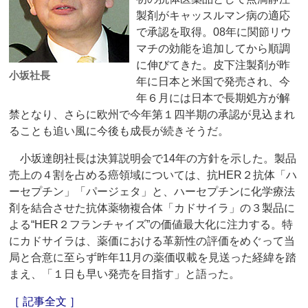
製剤がキャッスルマン病の適応
で承認を取得。08年に関節リウ
マチの効能を追加してから順調
に伸びてきた。皮下注製剤が昨
小坂社長
年に日本と米国で発売され、今
年６月には日本で長期処方が解
禁となり、さらに欧州で今年第１四半期の承認が見込まれ
ることも追い風に今後も成長が続きそうだ。
小坂達朗社長は決算説明会で14年の方針を示した。製品
売上の４割を占める癌領域については、抗HER２抗体「ハ
ーセプチン」「パージェタ」と、ハーセプチンに化学療法
剤を結合させた抗体薬物複合体「カドサイラ」の３製品に
よる“HER２フランチャイズ”の価値最大化に注力する。特
にカドサイラは、薬価における革新性の評価をめぐって当
局と合意に至らず昨年11月の薬価収載を見送った経緯を踏
まえ、「１日も早い発売を目指す」と語った。
［ 記事全文 ］