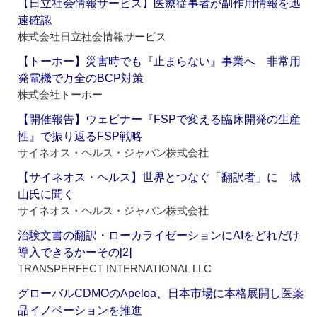
【日立社会情報サービス】医療従事者が副作用情報を迅
速確認
株式会社日立社会情報サービス
【トーホー】災害時でも『止まらない』事業へ 非常用
発電機で万全のBCP対策
株式会社トーホー
【開催報告】ウェビナー『FSPで変える臨床開発の生産
性』で振り返るFSP戦略
サイネオス・ヘルス・ジャパン株式会社
【サイネオス・ヘルス】世界とつなぐ「翻訳者」に 城
山氏に聞く
サイネオス・ヘルス・ジャパン株式会社
治験文書の翻訳・ローカライゼーションにAIをどれだけ
導入できるかーその[2]
TRANSPERFECT INTERNATIONAL LLC
グローバルCDMOのApeloa、日本市場に本格展開し医薬
品イノベーションを推進