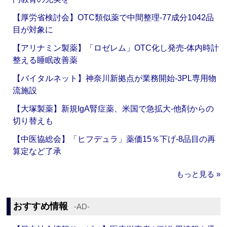
【厚労省検討会】OTC類似薬で中間整理‐77成分1042品
目が対象に
【アリナミン製薬】「ロゼレム」OTC化し発売‐体内時計
整える睡眠改善薬
【バイタルネット】神奈川新拠点が業務開始‐3PL専用物
流施設
【大塚製薬】新規IgA腎症薬、米国で急拡大‐他剤からの
切り替えも
【中医協総会】「ヒフデュラ」薬価15％下げ‐8品目の再
算定など了承
もっと見る »
おすすめ情報
‐AD‐