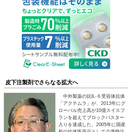
皮下注製剤でさらなる拡大へ
中外製薬の抗IL‐６受容体抗体
「アクテムラ」が、2013年にグ
ローバル売上高が10億スイスフ
ランを超えてブロックバスター
入りを達成した。2005年に国産
初の抗体医薬品として点滴静注