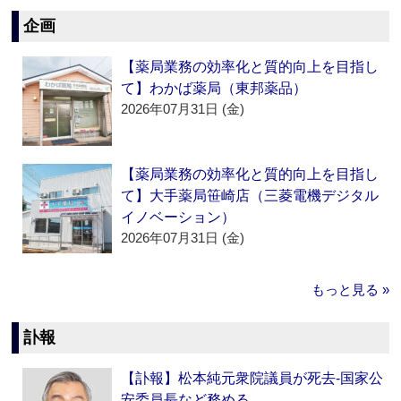
企画
【薬局業務の効率化と質的向上を目指し
て】わかば薬局（東邦薬品）
2026年07月31日 (金)
【薬局業務の効率化と質的向上を目指し
て】大手薬局笹崎店（三菱電機デジタル
イノベーション）
2026年07月31日 (金)
もっと見る »
訃報
【訃報】松本純元衆院議員が死去‐国家公
安委員長など務める