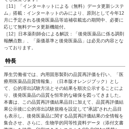
［11］「インターネットによる（無料）データ更新システ
ム」搭載：インターネットのみにより、原則として今年12
月に予定される後発医薬品等追補収載迄の期間中、必要に
応じて無料データ更新機能付。
［12］日本薬剤師会による解説：「後発医薬品に係る調剤
報酬点数」、「薬価基準と後発医薬品」は必見の内容とな
っております。
特長
厚生労働省では、内用固形製剤の品質再評価を行い、「医
療用医薬品品質情報集」（日本版オレンジブック）とし
て、公的溶出試験方法とその結果を順次公示することによ
り、後発医薬品の品質を恒常的な確保を図ってきました。
本書は、この品質再評価結果品目に加えて、品質再評価結
果公示後に公的溶出試験規格を設定して”承認”された品目
も表示し、後発医薬品に関する品質再評価結果の全情報を
集合させ、さらに、生物学的同等性資料データ（添付文書