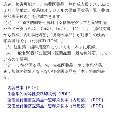
込み、検索可能とし、備蓄医薬品一覧作成支援システムに
より、簡単に、薬局様オリジナルの備蓄医薬品一覧（薬価
差額表示付き）を作成できます。
（2）「生物学的同等性資料（薬物動態グラフと薬物動態
パラメータ（AUC、Cmax、Tmax、T1/2））」［添付文書
から作成、内用固形製剤（後発医薬品）が対象］の検索・
印刷可能です（付録CD-ROM）。
（3）注射薬・歯科用薬剤についても「本」に収録。
（4）一般名50音順に配列（医薬品新一般名称対応）して
いるので便利。
（5）○：後発医薬品、先：先発医薬品、準：準先発品、
★：加算の対象とならない後発医薬品を「本」で個別表
示。
内容見本［PDF］
生物学的同等性資料印刷例［PDF］
薬価差付備蓄医薬品一覧印刷見本（内用薬）［PDF］
薬価差付備蓄医薬品一覧印刷見本（外用薬）［PDF］