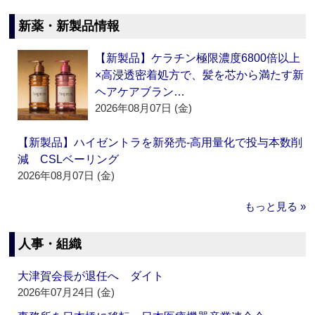
新薬・新製品情報
【新製品】ケラチン極限濃度6800倍以上
×高浸透密着処方で、髪を芯から満たす新
ヘアケアブラン…
2026年08月07日 (金)
【新製品】ハイゼントラを新発売‐高用量化で投与本数削
減 CSLベーリング
2026年08月07日 (金)
もっと見る »
人事・組織
大津賀会長が退任へ ダイト
2026年07月24日 (金)