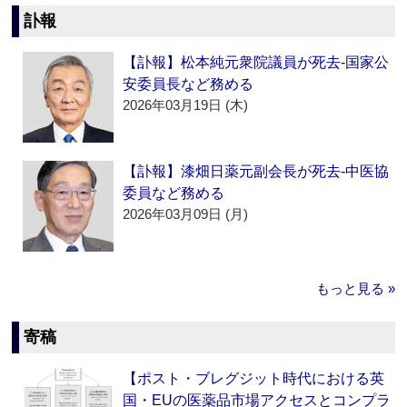
訃報
【訃報】松本純元衆院議員が死去‐国家公
安委員長など務める
2026年03月19日 (木)
【訃報】漆畑日薬元副会長が死去‐中医協
委員など務める
2026年03月09日 (月)
もっと見る »
寄稿
【ポスト・ブレグジット時代における英
国・EUの医薬品市場アクセスとコンプラ