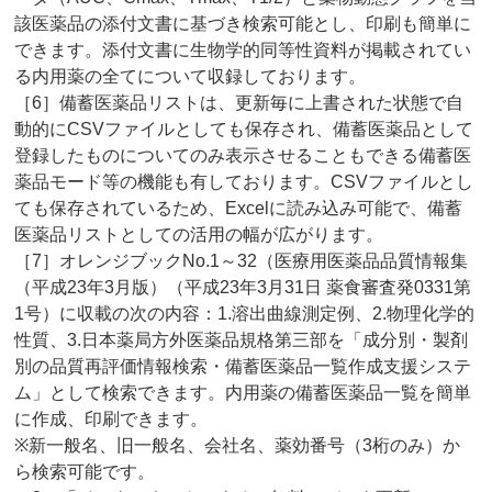
該医薬品の添付文書に基づき検索可能とし、印刷も簡単に
できます。添付文書に生物学的同等性資料が掲載されてい
る内用薬の全てについて収録しております。
［6］備蓄医薬品リストは、更新毎に上書された状態で自
動的にCSVファイルとしても保存され、備蓄医薬品として
登録したものについてのみ表示させることもできる備蓄医
薬品モード等の機能も有しております。CSVファイルとし
ても保存されているため、Excelに読み込み可能で、備蓄
医薬品リストとしての活用の幅が広がります。
［7］オレンジブックNo.1～32（医療用医薬品品質情報集
（平成23年3月版）（平成23年3月31日 薬食審査発0331第
1号）に収載の次の内容：1.溶出曲線測定例、2.物理化学的
性質、3.日本薬局方外医薬品規格第三部を「成分別・製剤
別の品質再評価情報検索・備蓄医薬品一覧作成支援システ
ム」として検索できます。内用薬の備蓄医薬品一覧を簡単
に作成、印刷できます。
※新一般名、旧一般名、会社名、薬効番号（3桁のみ）か
ら検索可能です。