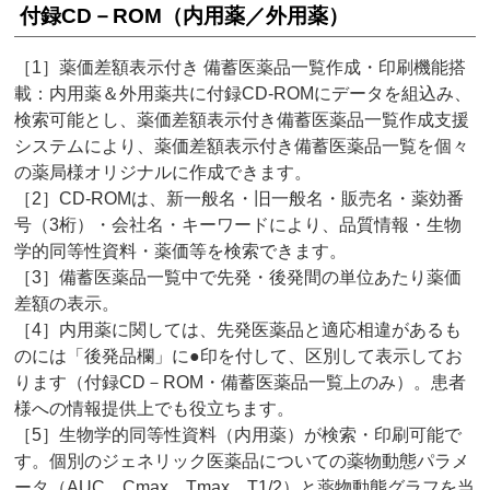
付録CD－ROM（内用薬／外用薬）
［1］薬価差額表示付き 備蓄医薬品一覧作成・印刷機能搭
載：内用薬＆外用薬共に付録CD-ROMにデータを組込み、
検索可能とし、薬価差額表示付き備蓄医薬品一覧作成支援
システムにより、薬価差額表示付き備蓄医薬品一覧を個々
の薬局様オリジナルに作成できます。
［2］CD-ROMは、新一般名・旧一般名・販売名・薬効番
号（3桁）・会社名・キーワードにより、品質情報・生物
学的同等性資料・薬価等を検索できます。
［3］備蓄医薬品一覧中で先発・後発間の単位あたり薬価
差額の表示。
［4］内用薬に関しては、先発医薬品と適応相違があるも
のには「後発品欄」に●印を付して、区別して表示してお
ります（付録CD－ROM・備蓄医薬品一覧上のみ）。患者
様への情報提供上でも役立ちます。
［5］生物学的同等性資料（内用薬）が検索・印刷可能で
す。個別のジェネリック医薬品についての薬物動態パラメ
ータ（AUC、Cmax、Tmax、T1/2）と薬物動態グラフを当