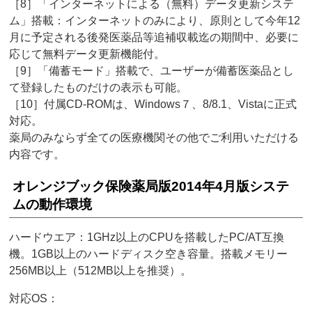
［8］「インターネットによる（無料）データ更新システ
ム」搭載：インターネットのみにより、原則として今年12
月に予定される後発医薬品等追補収載迄の期間中、必要に
応じて無料データ更新機能付。
［9］「備蓄モード」搭載で、ユーザーが備蓄医薬品とし
て登録したものだけの表示も可能。
［10］付属CD-ROMは、Windows７、8/8.1、Vistaに正式
対応。
薬局のみならず全ての医療機関その他でご利用いただける
内容です。
オレンジブック保険薬局版2014年4月版システ
ムの動作環境
ハードウエア：1GHz以上のCPUを搭載したPC/AT互換
機。1GB以上のハードディスク空き容量。搭載メモリー
256MB以上（512MB以上を推奨）。
対応OS：