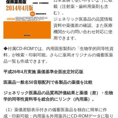
日常業務で使いやすいように収
載（注射薬・歯科用薬剤も含
む）。
ジェネリック医薬品の品質情報
資料や薬価差の確認、また医療
機関からの問い合わせ対応に使
用できます。
◆付属CD-ROMでは、内用固形製剤の「生物学的同等性資
料」が検索・印刷可能。さらに薬局オリジナルの備蓄医薬
品一覧も作成できます。
平成26年4月実施 薬価基準全面改定対応版
医薬品一般名50音順配列で各製品の薬価を比較
ジェネリック医薬品の品質再評価結果と薬価（差）・生物
学的同等性資料等を総合的にリンク（内用薬）。
（1）薬価差額表示付きの備蓄医薬品を独自に簡単に作
成・印刷可能：内用薬＆外用薬共にCD-ROMデータに取り