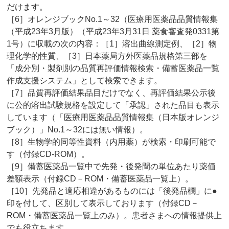
だけます。
［6］オレンジブックNo.1～32（医療用医薬品品質情報集
（平成23年3月版）（平成23年3月31日 薬食審査発0331第
1号）に収載の次の内容：［1］溶出曲線測定例、［2］物
理化学的性質、［3］日本薬局方外医薬品規格第三部を
「成分別・製剤別の品質再評価情報検索・備蓄医薬品一覧
作成支援システム」として検索できます。
［7］品質再評価結果品目だけでなく、再評価結果公示後
に公的溶出試験規格を設定して「承認」された品目も表示
しています（「医療用医薬品品質情報集（日本版オレンジ
ブック）」No.1～32には無い情報）。
［8］生物学的同等性資料（内用薬）が検索・印刷可能で
す（付録CD-ROM）。
［9］備蓄医薬品一覧中で先発・後発間の単位あたり薬価
差額表示（付録CD－ROM・備蓄医薬品一覧上）。
［10］先発品と適応相違があるものには「後発品欄」に●
印を付して、区別して表示しております（付録CD－
ROM・備蓄医薬品一覧上のみ）。患者さまへの情報提供上
でも役立ちます。