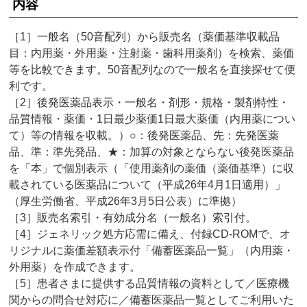
内容
［1］一般名（50音配列）から販売名（薬価基準収載品
目：内用薬・外用薬・注射薬・歯科用薬剤）を検索、薬価
等を比較できます。50音配列なので一般名を直接探せて便
利です。
［2］後発医薬品表示・一般名・剤形・規格・製剤特性・
品質情報・薬価・1日最少薬価1日最大薬価（内用薬につい
て）等の情報を収載。）○：後発医薬品、先：先発医薬
品、準：準先発品、★：加算の対象とならない後発医薬品
を「本」で個別表示（「使用薬剤の薬価（薬価基準）に収
載されている医薬品について（平成26年4月1日適用）」
（厚生労働省、平成26年3月5日公表）に準拠）
［3］販売名索引・有効成分名（一般名）索引付。
［4］ジェネリック処方応需に備え、付録CD-ROMで、オ
リジナルに薬価差額表示付「備蓄医薬品一覧」（内用薬・
外用薬）を作成できます。
［5］患者さまに提供する品質情報の資料として／医療機
関からの問合せ対応に／備蓄医薬品一覧としてご利用いた