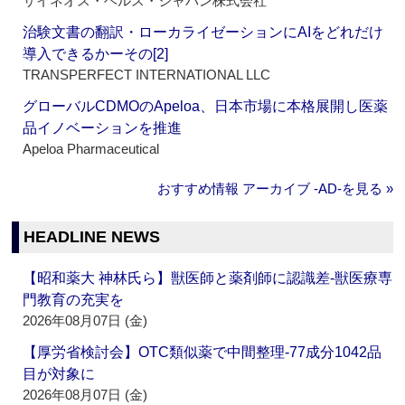
サイネオス・ヘルス・ジャパン株式会社
治験文書の翻訳・ローカライゼーションにAIをどれだけ
導入できるかーその[2]
TRANSPERFECT INTERNATIONAL LLC
グローバルCDMOのApeloa、日本市場に本格展開し医薬
品イノベーションを推進
Apeloa Pharmaceutical
おすすめ情報 アーカイブ ‐AD‐を見る »
HEADLINE NEWS
【昭和薬大 神林氏ら】獣医師と薬剤師に認識差‐獣医療専
門教育の充実を
2026年08月07日 (金)
【厚労省検討会】OTC類似薬で中間整理‐77成分1042品
目が対象に
2026年08月07日 (金)