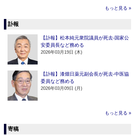
もっと見る »
訃報
【訃報】松本純元衆院議員が死去‐国家公
安委員長など務める
2026年03月19日 (木)
【訃報】漆畑日薬元副会長が死去‐中医協
委員など務める
2026年03月09日 (月)
もっと見る »
寄稿