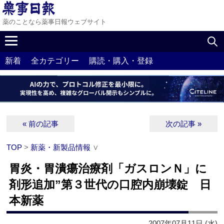
薬のことなら薬事日報ウェブサイト
新着
全カテゴリー
購読・購入・登録
« 前の記事
次の記事 »
TOP
>
新薬・新製品情報
∨
胃炎・胃潰瘍治療剤「ガスロンＮ」に
剤形追加”第３世代の口腔内崩壊錠 日
本新薬
2007年07月11日 (水)