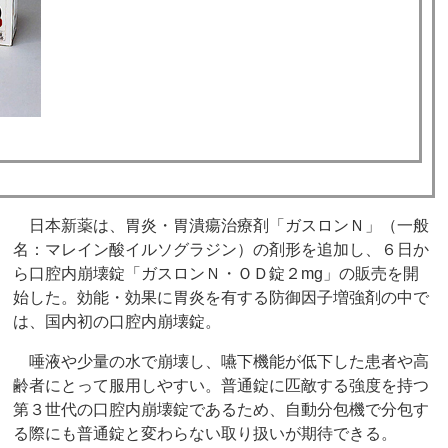
日本新薬は、胃炎・胃潰瘍治療剤「ガスロンＮ」（一般
名：マレイン酸イルソグラジン）の剤形を追加し、６日か
ら口腔内崩壊錠「ガスロンＮ・ＯＤ錠２mg」の販売を開
始した。効能・効果に胃炎を有する防御因子増強剤の中で
は、国内初の口腔内崩壊錠。
唾液や少量の水で崩壊し、嚥下機能が低下した患者や高
齢者にとって服用しやすい。普通錠に匹敵する強度を持つ
第３世代の口腔内崩壊錠であるため、自動分包機で分包す
る際にも普通錠と変わらない取り扱いが期待できる。