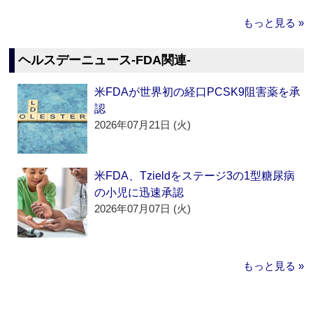
もっと見る »
ヘルスデーニュース‐FDA関連‐
米FDAが世界初の経口PCSK9阻害薬を承
認
2026年07月21日 (火)
米FDA、Tzieldをステージ3の1型糖尿病
の小児に迅速承認
2026年07月07日 (火)
もっと見る »