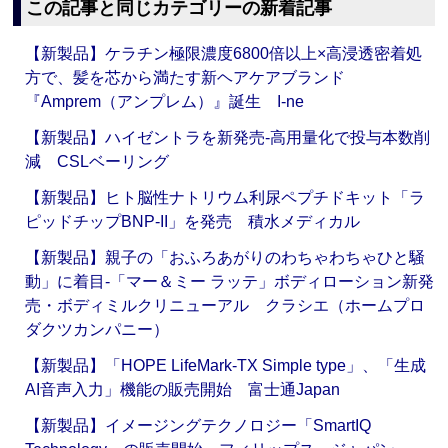
この記事と同じカテゴリーの新着記事
【新製品】ケラチン極限濃度6800倍以上×高浸透密着処
方で、髪を芯から満たす新ヘアケアブランド
『Amprem（アンプレム）』誕生 I-ne
【新製品】ハイゼントラを新発売‐高用量化で投与本数削
減 CSLベーリング
【新製品】ヒト脳性ナトリウム利尿ペプチドキット「ラ
ピッドチップBNP-II」を発売 積水メディカル
【新製品】親子の「おふろあがりのわちゃわちゃひと騒
動」に着目‐「マー＆ミー ラッテ」ボディローション新発
売・ボディミルクリニューアル クラシエ（ホームプロ
ダクツカンパニー）
【新製品】「HOPE LifeMark-TX Simple type」、「生成
AI音声入力」機能の販売開始 富士通Japan
【新製品】イメージングテクノロジー「SmartIQ