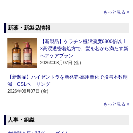
もっと見る »
新薬・新製品情報
【新製品】ケラチン極限濃度6800倍以上
×高浸透密着処方で、髪を芯から満たす新
ヘアケアブラン…
2026年08月07日 (金)
【新製品】ハイゼントラを新発売‐高用量化で投与本数削
減 CSLベーリング
2026年08月07日 (金)
もっと見る »
人事・組織