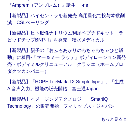
『Amprem（アンプレム）』誕生 I-ne
【新製品】ハイゼントラを新発売‐高用量化で投与本数削
減 CSLベーリング
【新製品】ヒト脳性ナトリウム利尿ペプチドキット「ラ
ピッドチップBNP-II」を発売 積水メディカル
【新製品】親子の「おふろあがりのわちゃわちゃひと騒
動」に着目‐「マー＆ミー ラッテ」ボディローション新発
売・ボディミルクリニューアル クラシエ（ホームプロ
ダクツカンパニー）
【新製品】「HOPE LifeMark-TX Simple type」、「生成
AI音声入力」機能の販売開始 富士通Japan
【新製品】イメージングテクノロジー「SmartIQ
Technology」の販売開始 フィリップス・ジャパン
もっと見る »