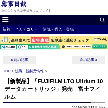
薬のことなら薬事日報ウェブサイト
新着
全カテゴリー
購読・購入・登録
« 前の記事
次の記事 »
TOP
>
新薬・新製品情報
∨
【新製品】「FUJIFILM LTO Ultrium 10
データカートリッジ」発売 富士フイ
ルム
2025年06月17日 (火)