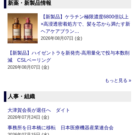
新薬・新製品情報
【新製品】ケラチン極限濃度6800倍以上
×高浸透密着処方で、髪を芯から満たす新
ヘアケアブラン…
2026年08月07日 (金)
【新製品】ハイゼントラを新発売‐高用量化で投与本数削
減 CSLベーリング
2026年08月07日 (金)
もっと見る »
人事・組織
大津賀会長が退任へ ダイト
2026年07月24日 (金)
事務所を日本橋に移転 日本医療機器産業連合会
2026年07月15日 (水)