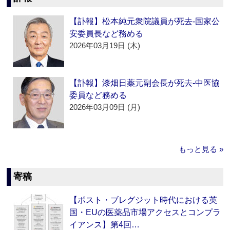
【訃報】松本純元衆院議員が死去‐国家公
安委員長など務める
2026年03月19日 (木)
【訃報】漆畑日薬元副会長が死去‐中医協
委員など務める
2026年03月09日 (月)
もっと見る »
寄稿
【ポスト・ブレグジット時代における英
国・EUの医薬品市場アクセスとコンプラ
イアンス】第4回…