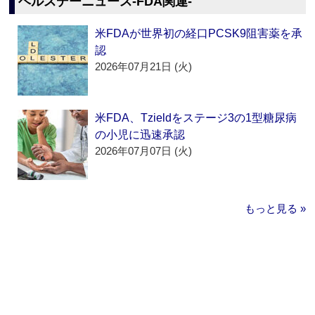
ヘルスデーニュース‐FDA関連‐
米FDAが世界初の経口PCSK9阻害薬を承
認
2026年07月21日 (火)
米FDA、Tzieldをステージ3の1型糖尿病
の小児に迅速承認
2026年07月07日 (火)
もっと見る »