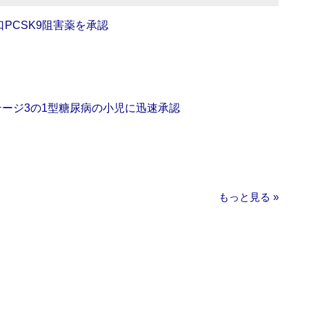
口PCSK9阻害薬を承認
をステージ3の1型糖尿病の小児に迅速承認
もっと見る »