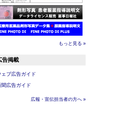
もっと見る »
広告掲載
ウェブ広告ガイド
新聞広告ガイド
広報・宣伝担当者の方へ »