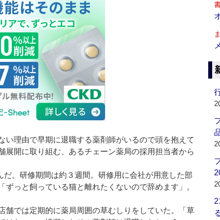
行
2
品
ない理由で早期に退職する薬剤師がいるので頭を抱えて
2
舗展開に取り組む、あるチェーン薬局の採用担当者から
2
んだ。研修期間は約３週間。研修用に会社が用意した部
2
「ずっと飼っている猫と離れたくないので辞めます」。
店舗では定期的に薬局周囲の草むしりをしていた。「草