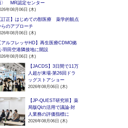
価〉 MR認定センター
026年08月06日 (木)
【訂正】はじめての獣医療 薬学的観点
からのアプローチ
026年08月06日 (木)
【アルフレッサHD】再生医療CDMO拠
点‐羽田空港隣接地に開設
026年08月06日 (木)
【JACDS】3日間で11万
人超が来場‐第26回ドラ
ッグストアショー
2026年08月06日 (木)
【JP-QUEST研究班】薬
局版QIの活用で議論‐対
人業務の評価指標に
2026年08月06日 (木)