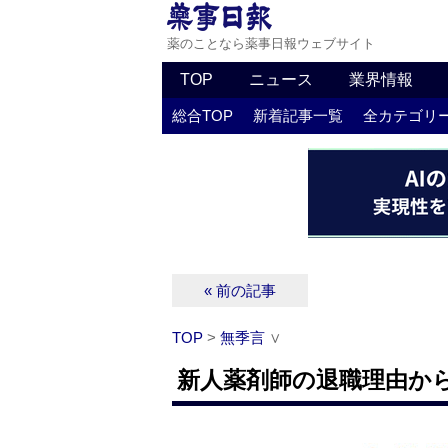
薬のことなら薬事日報ウェブサイト
TOP
ニュース
業界情報
総合TOP
新着記事一覧
全カテゴリ
« 前の記事
TOP
>
無季言
∨
新人薬剤師の退職理由か