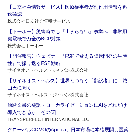
【日立社会情報サービス】医療従事者が副作用情報を迅
速確認
株式会社日立社会情報サービス
【トーホー】災害時でも『止まらない』事業へ 非常用
発電機で万全のBCP対策
株式会社トーホー
【開催報告】ウェビナー『FSPで変える臨床開発の生産
性』で振り返るFSP戦略
サイネオス・ヘルス・ジャパン株式会社
【サイネオス・ヘルス】世界とつなぐ「翻訳者」に 城
山氏に聞く
サイネオス・ヘルス・ジャパン株式会社
治験文書の翻訳・ローカライゼーションにAIをどれだけ
導入できるかーその[2]
TRANSPERFECT INTERNATIONAL LLC
グローバルCDMOのApeloa、日本市場に本格展開し医薬