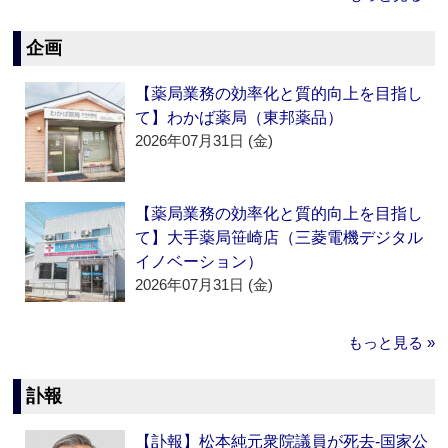
企画
【薬局業務の効率化と質的向上を目指し
て】わかば薬局（東邦薬品）
2026年07月31日 (金)
【薬局業務の効率化と質的向上を目指し
て】大手薬局笹崎店（三菱電機デジタル
イノベーション）
2026年07月31日 (金)
もっと見る »
訃報
【訃報】松本純元衆院議員が死去‐国家公