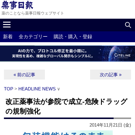
薬のことなら薬事日報ウェブサイト
新着
全カテゴリー
購読・購入・登録
« 前の記事
次の記事 »
TOP
>
HEADLINE NEWS
∨
改正薬事法が参院で成立‐危険ドラッグ
の規制強化
2014年11月21日 (金)