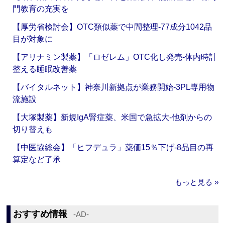
門教育の充実を
【厚労省検討会】OTC類似薬で中間整理‐77成分1042品
目が対象に
【アリナミン製薬】「ロゼレム」OTC化し発売‐体内時計
整える睡眠改善薬
【バイタルネット】神奈川新拠点が業務開始‐3PL専用物
流施設
【大塚製薬】新規IgA腎症薬、米国で急拡大‐他剤からの
切り替えも
【中医協総会】「ヒフデュラ」薬価15％下げ‐8品目の再
算定など了承
もっと見る »
おすすめ情報
‐AD‐