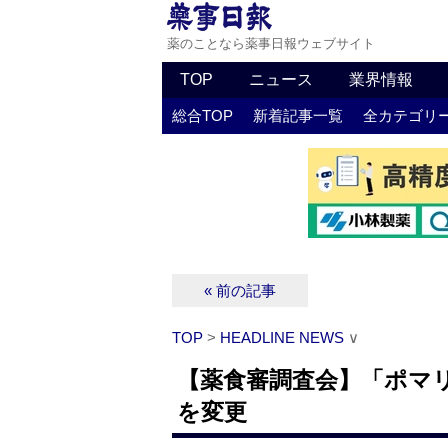
薬のことなら薬事日報ウェブサイト
TOP
ニュース
業界情報
総合TOP
新着記事一覧
全カテゴリ
« 前の記事
TOP
>
HEADLINE NEWS
∨
【薬食審調査会】「ポマ
を変更