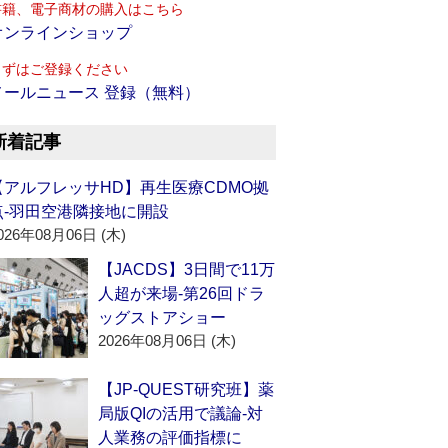
書籍、電子商材の購入はこちら
オンラインショップ
まずはご登録ください
メールニュース 登録（無料）
新着記事
【アルフレッサHD】再生医療CDMO拠
点‐羽田空港隣接地に開設
026年08月06日 (木)
【JACDS】3日間で11万
人超が来場‐第26回ドラ
ッグストアショー
2026年08月06日 (木)
【JP-QUEST研究班】薬
局版QIの活用で議論‐対
人業務の評価指標に