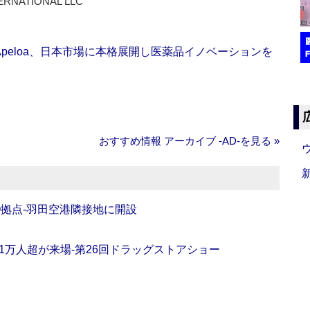
ERNATIONAL LLC
Apeloa、日本市場に本格展開し医薬品イノベーションを
おすすめ情報 アーカイブ ‐AD‐を見る »
O拠点‐羽田空港隣接地に開設
11万人超が来場‐第26回ドラッグストアショー