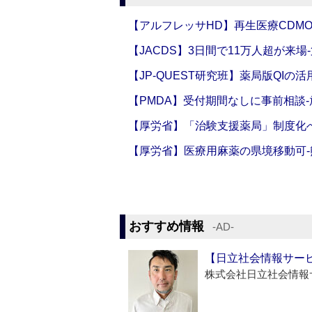
【アルフレッサHD】再生医療CDM
【JACDS】3日間で11万人超が来場
【JP-QUEST研究班】薬局版QIの
【PMDA】受付期間なしに事前相談
【厚労省】「治験支援薬局」制度化へ
【厚労省】医療用麻薬の県境移動可
おすすめ情報
‐AD‐
【日立社会情報サー
株式会社日立社会情報