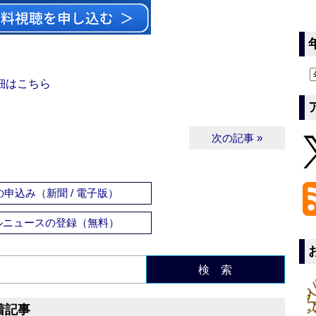
細はこちら
次の記事 »
申込み（新聞 / 電子版）
ルニュースの登録（無料）
検 索
着記事