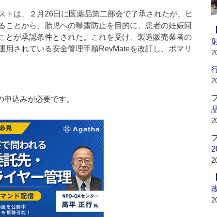
トは、２月26日に医薬品第二部会で了承されたが、ヒ
ることから、胎児への曝露防止を目的に、患者の妊娠回
ことが承認条件とされた。これを受け、製造販売業者の
用されている安全管理手順RevMateを改訂し、ポマリ
2
行
2
の申込みが必要です。
品
2
2
2
2