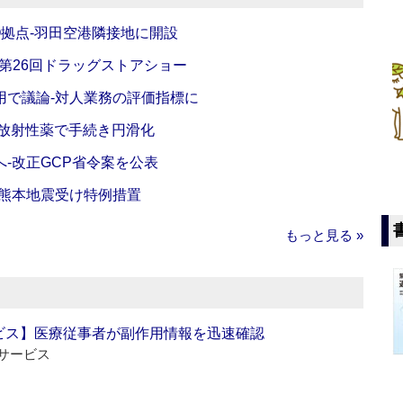
O拠点‐羽田空港隣接地に開設
‐第26回ドラッグストアショー
活用で議論‐対人業務の評価指標に
‐放射性薬で手続き円滑化
‐改正GCP省令案を公表
‐熊本地震受け特例措置
もっと見る »
ビス】医療従事者が副作用情報を迅速確認
サービス