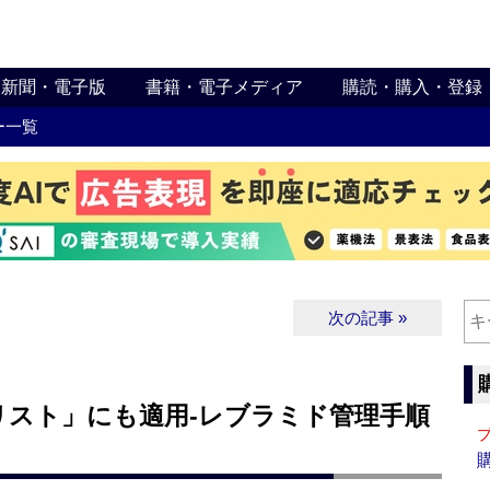
新聞・電子版
書籍・電子メディア
購読・購入・登録
ー一覧
次の記事 »
リスト」にも適用‐レブラミド管理手順