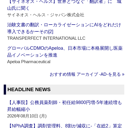
【サイネオス・ヘルス】世界とつなぐ「翻訳者」に 城
山氏に聞く
サイネオス・ヘルス・ジャパン株式会社
治験文書の翻訳・ローカライゼーションにAIをどれだけ
導入できるかーその[2]
TRANSPERFECT INTERNATIONAL LLC
グローバルCDMOのApeloa、日本市場に本格展開し医薬
品イノベーションを推進
Apeloa Pharmaceutical
おすすめ情報 アーカイブ ‐AD‐を見る »
HEADLINE NEWS
【人事院】公務員薬剤師・初任給9800円増‐5年連続増も
昇給幅縮小
2026年08月10日 (月)
【NPhA調査】調剤管理料、8割が減収に‐「在総2」算定