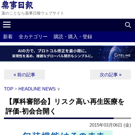
薬のことなら薬事日報ウェブサイト
新着
全カテゴリー
購読・購入・登録
« 前の記事
次の記事 »
TOP
>
HEADLINE NEWS
∨
【厚科審部会】リスク高い再生医療を
評価‐初会合開く
2015年03月06日 (金)