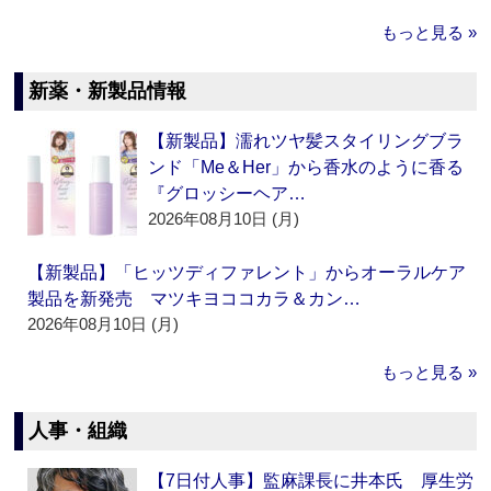
もっと見る »
新薬・新製品情報
【新製品】濡れツヤ髪スタイリングブラ
ンド「Me＆Her」から香水のように香る
『グロッシーヘア…
2026年08月10日 (月)
【新製品】「ヒッツディファレント」からオーラルケア
製品を新発売 マツキヨココカラ＆カン…
2026年08月10日 (月)
もっと見る »
人事・組織
【7日付人事】監麻課長に井本氏 厚生労