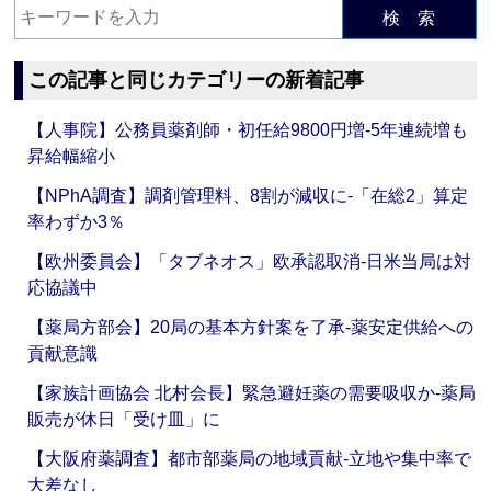
検 索
この記事と同じカテゴリーの新着記事
【人事院】公務員薬剤師・初任給9800円増‐5年連続増も
昇給幅縮小
【NPhA調査】調剤管理料、8割が減収に‐「在総2」算定
率わずか3％
【欧州委員会】「タブネオス」欧承認取消‐日米当局は対
応協議中
【薬局方部会】20局の基本方針案を了承‐薬安定供給への
貢献意識
【家族計画協会 北村会長】緊急避妊薬の需要吸収か‐薬局
販売が休日「受け皿」に
【大阪府薬調査】都市部薬局の地域貢献‐立地や集中率で
大差なし