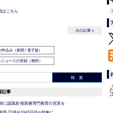
細はこちら
次の記事 »
申込み（新聞 / 電子版）
ルニュースの登録（無料）
検 索
着記事
師に認識差‐獣医療専門教育の充実を
理‐77成分1042品目が対象に