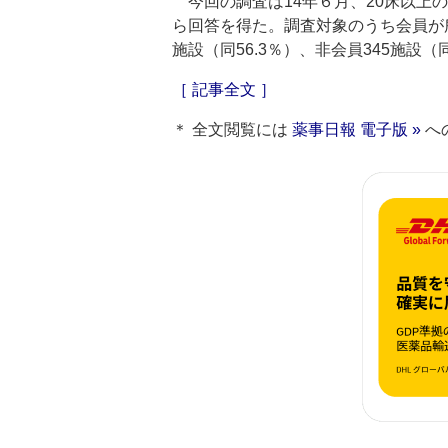
今回の調査は14年６月、20床以上の8
ら回答を得た。調査対象のうち会員が所属
施設（同56.3％）、非会員345施設（
［ 記事全文 ］
＊ 全文閲覧には
薬事日報 電子版 »
へ