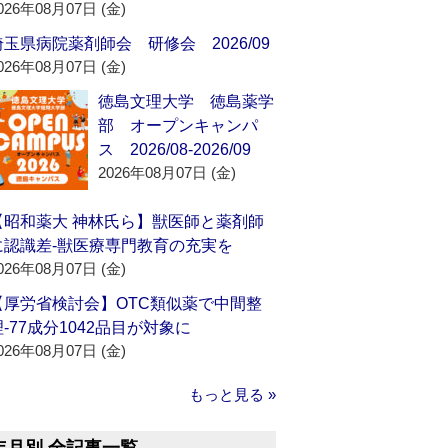
026年08月07日 (金)
埼玉県病院薬剤師会 研修会 2026/09
026年08月07日 (金)
徳島文理大学 徳島薬学
部 オープンキャンパ
ス 2026/08-2026/09
2026年08月07日 (金)
【昭和薬大 神林氏ら】獣医師と薬剤師
に認識差‐獣医療専門教育の充実を
026年08月07日 (金)
【厚労省検討会】OTC類似薬で中間整
理‐77成分1042品目が対象に
026年08月07日 (金)
もっと見る »