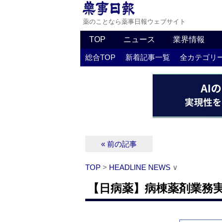
薬のことなら薬事日報ウェブサイト
TOP
ニュース
業界情報
総合TOP
新着記事一覧
全カテゴリ
« 前の記事
TOP
>
HEADLINE NEWS
∨
【日病薬】病棟薬剤業務