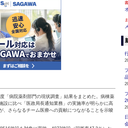
行
2
品
2
年度「病院薬剤部門の現状調査」結果をまとめた。病棟薬
2
施設に比べ「医政局長通知業務」の実施率が明らかに高
2
が、さらなるチーム医療への貢献につながることを示唆
会