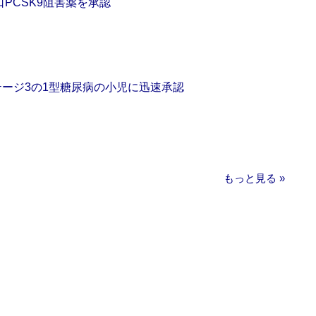
口PCSK9阻害薬を承認
をステージ3の1型糖尿病の小児に迅速承認
もっと見る »