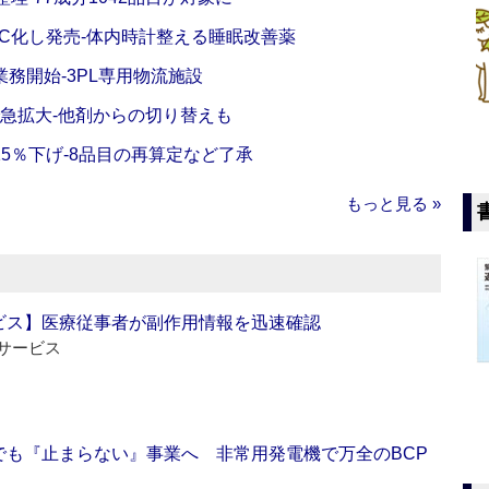
C化し発売‐体内時計整える睡眠改善薬
務開始‐3PL専用物流施設
で急拡大‐他剤からの切り替えも
5％下げ‐8品目の再算定など了承
もっと見る »
ビス】医療従事者が副作用情報を迅速確認
サービス
でも『止まらない』事業へ 非常用発電機で万全のBCP