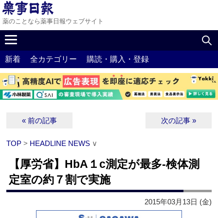
薬のことなら薬事日報ウェブサイト
新着
全カテゴリー
購読・購入・登録
« 前の記事
次の記事 »
TOP
>
HEADLINE NEWS
∨
【厚労省】HbA１c測定が最多‐検体測
定室の約７割で実施
2015年03月13日 (金)