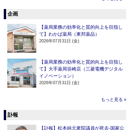
企画
【薬局業務の効率化と質的向上を目指し
て】わかば薬局（東邦薬品）
2026年07月31日 (金)
【薬局業務の効率化と質的向上を目指し
て】大手薬局笹崎店（三菱電機デジタル
イノベーション）
2026年07月31日 (金)
もっと見る »
訃報
【訃報】松本純元衆院議員が死去‐国家公