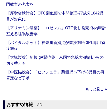
門教育の充実を
【厚労省検討会】OTC類似薬で中間整理‐77成分1042品
目が対象に
【アリナミン製薬】「ロゼレム」OTC化し発売‐体内時計
整える睡眠改善薬
【バイタルネット】神奈川新拠点が業務開始‐3PL専用物
流施設
【大塚製薬】新規IgA腎症薬、米国で急拡大‐他剤からの
切り替えも
【中医協総会】「ヒフデュラ」薬価15％下げ‐8品目の再
算定など了承
もっと見る »
おすすめ情報
‐AD‐