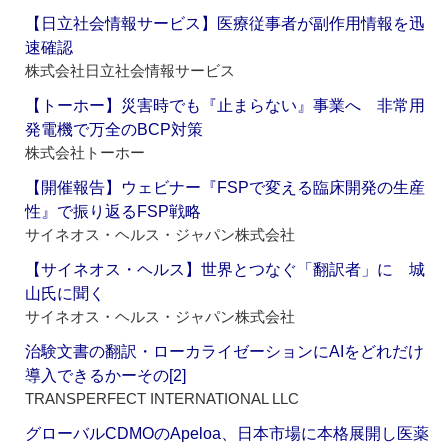
【日立社会情報サービス】医療従事者が副作用情報を迅
速確認
株式会社日立社会情報サービス
【トーホー】災害時でも『止まらない』事業へ 非常用
発電機で万全のBCP対策
株式会社トーホー
【開催報告】ウェビナー『FSPで変える臨床開発の生産
性』で振り返るFSP戦略
サイネオス・ヘルス・ジャパン株式会社
【サイネオス・ヘルス】世界とつなぐ「翻訳者」に 城
山氏に聞く
サイネオス・ヘルス・ジャパン株式会社
治験文書の翻訳・ローカライゼーションにAIをどれだけ
導入できるかーその[2]
TRANSPERFECT INTERNATIONAL LLC
グローバルCDMOのApeloa、日本市場に本格展開し医薬