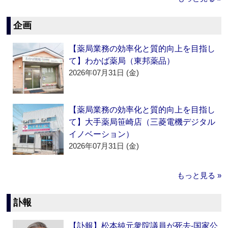
企画
【薬局業務の効率化と質的向上を目指し
て】わかば薬局（東邦薬品）
2026年07月31日 (金)
【薬局業務の効率化と質的向上を目指し
て】大手薬局笹崎店（三菱電機デジタル
イノベーション）
2026年07月31日 (金)
もっと見る »
訃報
【訃報】松本純元衆院議員が死去‐国家公