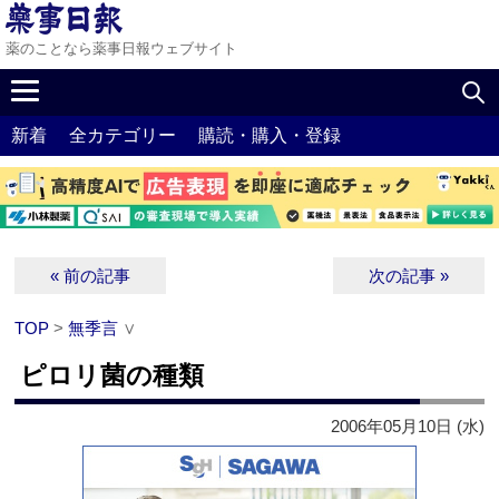
薬のことなら薬事日報ウェブサイト
新着
全カテゴリー
購読・購入・登録
« 前の記事
次の記事 »
TOP
>
無季言
∨
ピロリ菌の種類
2006年05月10日 (水)