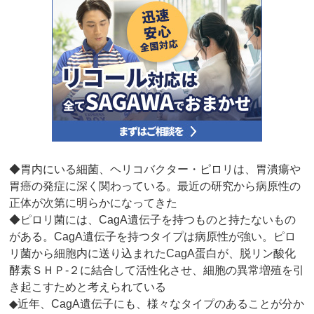
◆胃内にいる細菌、ヘリコバクター・ピロリは、胃潰瘍や
胃癌の発症に深く関わっている。最近の研究から病原性の
正体が次第に明らかになってきた
◆ピロリ菌には、CagA遺伝子を持つものと持たないもの
がある。CagA遺伝子を持つタイプは病原性が強い。ピロ
リ菌から細胞内に送り込まれたCagA蛋白が、脱リン酸化
酵素ＳＨＰ‐２に結合して活性化させ、細胞の異常増殖を引
き起こすためと考えられている
◆近年、CagA遺伝子にも、様々なタイプのあることが分か