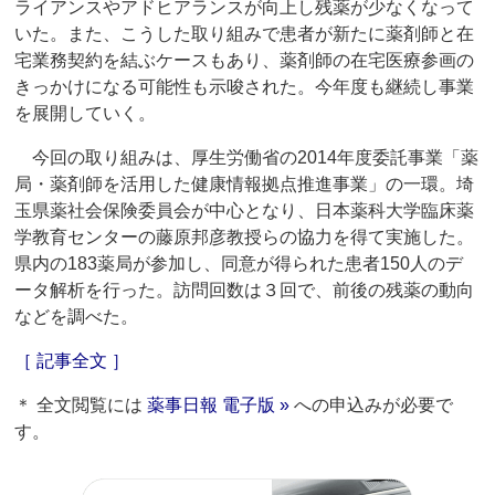
ライアンスやアドヒアランスが向上し残薬が少なくなって
いた。また、こうした取り組みで患者が新たに薬剤師と在
宅業務契約を結ぶケースもあり、薬剤師の在宅医療参画の
きっかけになる可能性も示唆された。今年度も継続し事業
を展開していく。
今回の取り組みは、厚生労働省の2014年度委託事業「薬
局・薬剤師を活用した健康情報拠点推進事業」の一環。埼
玉県薬社会保険委員会が中心となり、日本薬科大学臨床薬
学教育センターの藤原邦彦教授らの協力を得て実施した。
県内の183薬局が参加し、同意が得られた患者150人のデ
ータ解析を行った。訪問回数は３回で、前後の残薬の動向
などを調べた。
［ 記事全文 ］
＊ 全文閲覧には
薬事日報 電子版 »
への申込みが必要で
す。