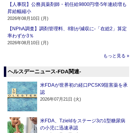
【人事院】公務員薬剤師・初任給9800円増‐5年連続増も
昇給幅縮小
2026年08月10日 (月)
【NPhA調査】調剤管理料、8割が減収に‐「在総2」算定
率わずか3％
2026年08月10日 (月)
もっと見る »
ヘルスデーニュース‐FDA関連‐
米FDAが世界初の経口PCSK9阻害薬を承
認
2026年07月21日 (火)
米FDA、Tzieldをステージ3の1型糖尿病
の小児に迅速承認