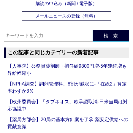
購読の申込み（新聞 / 電子版）
メールニュースの登録（無料）
検 索
この記事と同じカテゴリーの新着記事
【人事院】公務員薬剤師・初任給9800円増‐5年連続増も
昇給幅縮小
【NPhA調査】調剤管理料、8割が減収に‐「在総2」算定
率わずか3％
【欧州委員会】「タブネオス」欧承認取消‐日米当局は対
応協議中
【薬局方部会】20局の基本方針案を了承‐薬安定供給への
貢献意識