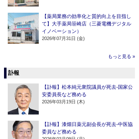
【薬局業務の効率化と質的向上を目指し
て】大手薬局笹崎店（三菱電機デジタル
イノベーション）
2026年07月31日 (金)
もっと見る »
訃報
【訃報】松本純元衆院議員が死去‐国家公
安委員長など務める
2026年03月19日 (木)
【訃報】漆畑日薬元副会長が死去‐中医協
委員など務める
2026年03月09日 (月)